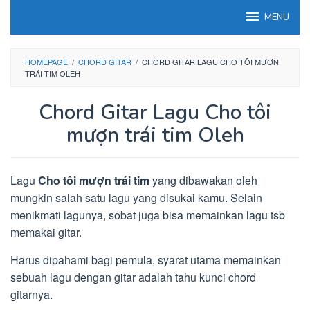
Loncat
MENU
ke
konten
HOMEPAGE
/
CHORD GITAR
/
CHORD GITAR LAGU CHO TÔI MƯỢN
TRÁI TIM OLEH
Chord Gitar Lagu Cho tôi
mượn trái tim Oleh
Lagu
Cho tôi mượn trái tim
yang dibawakan oleh
mungkin salah satu lagu yang disukai kamu. Selain
menikmati lagunya, sobat juga bisa memainkan lagu tsb
memakai gitar.
Harus dipahami bagi pemula, syarat utama memainkan
sebuah lagu dengan gitar adalah tahu kunci chord
gitarnya.