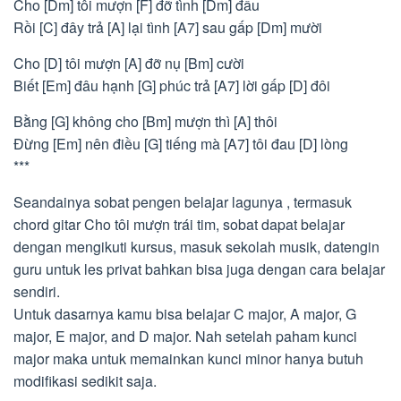
Cho [Dm] tôi mượn [F] đỡ tình [Dm] đầu
Rồi [C] đây trả [A] lại tình [A7] sau gấp [Dm] mười
Cho [D] tôi mượn [A] đỡ nụ [Bm] cười
Biết [Em] đâu hạnh [G] phúc trả [A7] lời gấp [D] đôi
Bằng [G] không cho [Bm] mượn thì [A] thôi
Đừng [Em] nên điều [G] tiếng mà [A7] tôi đau [D] lòng
***
Seandainya sobat pengen belajar lagunya , termasuk
chord gitar Cho tôi mượn trái tim, sobat dapat belajar
dengan mengikuti kursus, masuk sekolah musik, datengin
guru untuk les privat bahkan bisa juga dengan cara belajar
sendiri.
Untuk dasarnya kamu bisa belajar C major, A major, G
major, E major, and D major. Nah setelah paham kunci
major maka untuk memainkan kunci minor hanya butuh
modifikasi sedikit saja.