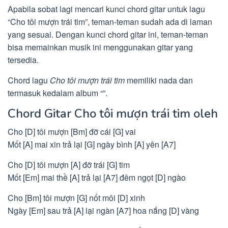
Apabila sobat lagi mencari kunci chord gitar untuk lagu
“Cho tôi mượn trái tim”, teman-teman sudah ada di laman
yang sesuai. Dengan kunci chord gitar ini, teman-teman
bisa memainkan musik ini menggunakan gitar yang
tersedia.
Chord lagu
Cho tôi mượn trái tim
memiliki nada dan
termasuk kedalam album “”.
Chord Gitar Cho tôi mượn trái tim oleh
Cho [D] tôi mượn [Bm] đỡ cái [G] vai
Mốt [A] mai xin trả lại [G] ngày bình [A] yên [A7]
Cho [D] tôi mượn [A] đỡ trái [G] tim
Mốt [Em] mai thề [A] trả lại [A7] đêm ngọt [D] ngào
Cho [Bm] tôi mượn [G] nốt môi [D] xinh
Ngày [Em] sau trả [A] lại ngàn [A7] hoa nắng [D] vàng