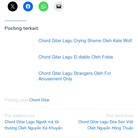
Posting terkait:
Chord Gitar Lagu Crying Shame Oleh Kate Wolf
Chord Gitar Lagu El diablo Oleh Fobia
Chord Gitar Lagu Strangers Oleh For
Amusement Only
Posting pada
Chord Gitar
Navigasi
Pos sebelumnya
Pos berikutnya
Chord Gitar Lagu Người mà tôi
Chord Gitar Lagu Đóa Sen Việt
pos
thương Oleh Nguyễn Kế Khuyến
Oleh Nguyễn Hồng Thuận