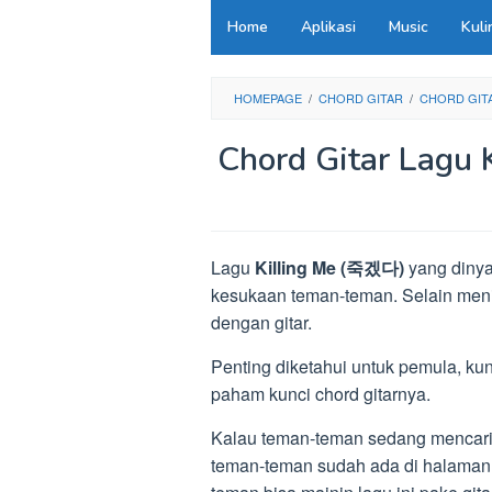
Loncat
Home
Aplikasi
Music
Kuli
ke
konten
HOMEPAGE
/
CHORD GITAR
/
CHORD GITAR
Chord Gitar Lagu
Lagu
Killing Me (죽겠다)
yang dinya
kesukaan teman-teman. Selain meni
dengan gitar.
Penting diketahui untuk pemula, kun
paham kunci chord gitarnya.
Kalau teman-teman sedang mencari k
teman-teman sudah ada di halaman y