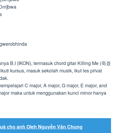
 [Dm]bwa
a
]gwerobhinda
unya B.I (IKON), termasuk chord gitar Killing Me (죽겠
uti kursus, masuk sekolah musik, ikut les privat
dak.
mpelajari C major, A major, G major, E major, and
 major maka untuk menggunakan kunci minor hanya
Quà cho anh Oleh Nguyễn Văn Chung