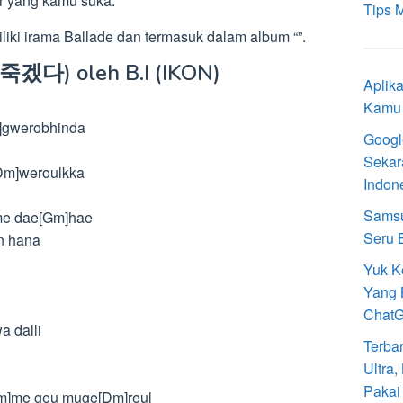
ar yang kamu suka.
Tips 
iki irama Ballade dan termasuk dalam album “”.
 (죽겠다) oleh B.I (IKON)
Aplik
Kamu 
]gwerobhinda
Googl
Sekar
Dm]weroulkka
Indon
Samsu
ime dae[Gm]hae
Seru 
n hana
Yuk K
Yang 
Chat
a dalli
Terba
Ultra
Pakai
Am]me geu muge[Dm]reul