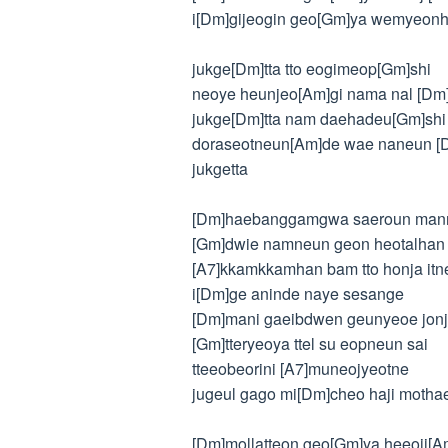
i[Dm]gijeogin geo[Gm]ya wemyeon
jukge[Dm]tta tto eogimeop[Gm]shi
neoye heunjeo[Am]gi nama nal [Dm
jukge[Dm]tta nam daehadeu[Gm]shi
doraseotneun[Am]de wae naneun [
jukgetta
[Dm]haebanggamgwa saeroun ma
[Gm]dwie namneun geon heotalha
[A7]kkamkkamhan bam tto honja itn
i[Dm]ge aninde naye sesange
[Dm]mani gaeibdwen geunyeoe jon
[Gm]tteryeoya ttel su eopneun sai
tteeobeorini [A7]muneojyeotne
jugeul gago mi[Dm]cheo haji motha
[Dm]mollatteon geo[Gm]ya heeoji[