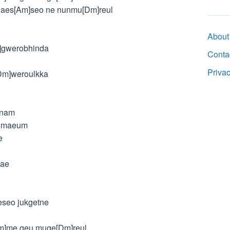
haes[Am]seo ne nunmu[Dm]reul
About
]gwerobhinda
Conta
Priva
Dm]weroulkka
nnam
n maeum
e
jae
eseo jukgetne
Am]me geu muge[Dm]reul