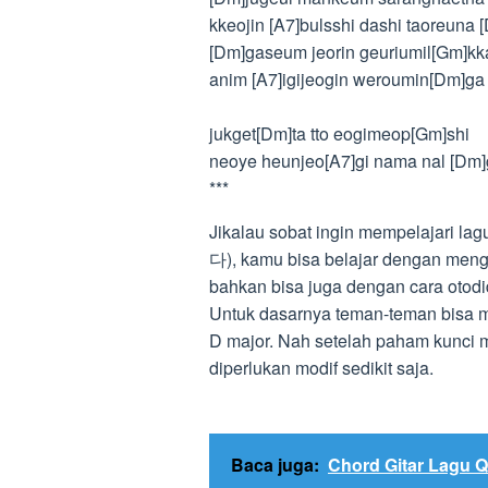
kkeojin [A7]bulsshi dashi taoreuna
[Dm]gaseum jeorin geuriumil[Gm]kk
anim [A7]igijeogin weroumin[Dm]ga
jukget[Dm]ta tto eogimeop[Gm]shi
neoye heunjeo[A7]gi nama nal [Dm
***
Jikalau sobat ingin mempelajari lag
다), kamu bisa belajar dengan mengik
bahkan bisa juga dengan cara otodi
Untuk dasarnya teman-teman bisa me
D major. Nah setelah paham kunci
diperlukan modif sedikit saja.
Baca juga:
Chord Gitar Lagu 