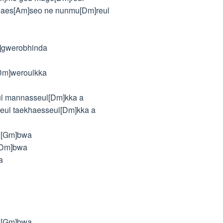
haes[Am]seo ne nunmu[Dm]reul
]gwerobhinda
Dm]weroulkka
ul mannasseul[Dm]kka a
reul taekhaesseul[Dm]kka a
 [Gm]bwa
 [Dm]bwa
a
 [Gm]bwa