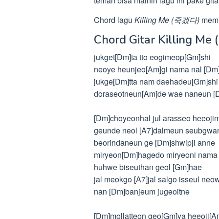
teman bisa mainin lagu ini pake git
Chord lagu
Killing Me (죽겠다)
memil
Chord Gitar Killing Me
jukget[Dm]ta tto eogimeop[Gm]shi
neoye heunjeo[Am]gi nama nal [Dm
jukge[Dm]tta nam daehadeu[Gm]shi
doraseotneun[Am]de wae naneun [
[Dm]choyeonhal jul arasseo heeoj
geunde neol [A7]dalmeun seubgwa
beorindaneun ge [Dm]shwipji anne
miryeon[Dm]hagedo miryeoni nama
huhwe biseuthan geol [Gm]hae
jal meokgo [A7]jal salgo isseul neow
nan [Dm]banjeum jugeoitne
[Dm]mollatteon geo[Gm]ya heeoji[