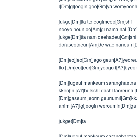
i[Dm]gijeogin geo[Gm]ya wemyeon
jukge[Dm]tta tto eogimeop[Gm]shi
neoye heunjeo[Am]gi nama nal [Dm
jukge[Dm]tta nam daehadeu[Gm]shi
doraseotneun[Am]de wae naneun [
[Dm]eojjeo[Gm]jago geun[A7]yeore
tto [Dm]eojjeor[Gm]yeogo i[A7]byeo
[Dm]jugeul mankeum saranghaetna
kkeojin [A7]bulsshi dashi taoreuna
[Dm]gaseum jeorin geuriumil[Gm]kk
anim [A7]igijeogin weroumin[Dm]ga
jukget[Dm]ta
[Dm]jugeul mankeum saranghaetna