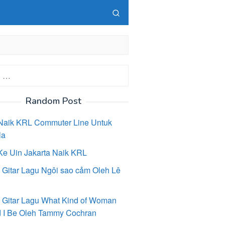
Random Post
Naik KRL Commuter Line Untuk
la
Ke Uin Jakarta Naik KRL
 Gitar Lagu Ngôi sao cảm Oleh Lê
 Gitar Lagu What Kind of Woman
 I Be Oleh Tammy Cochran