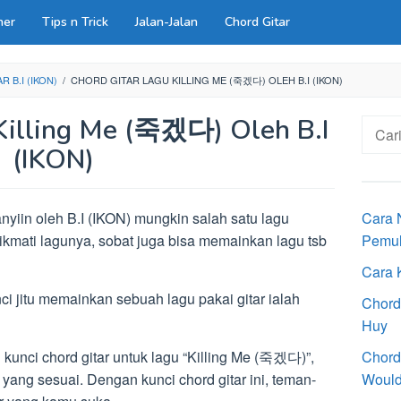
ner
Tips n Trick
Jalan-Jalan
Chord Gitar
 B.I (IKON)
/
CHORD GITAR LAGU KILLING ME (죽겠다) OLEH B.I (IKON)
 Killing Me (죽겠다) Oleh B.I
Cari
untuk:
(IKON)
nyiin oleh B.I (IKON) mungkin salah satu lagu
Cara 
kmati lagunya, sobat juga bisa memainkan lagu tsb
Pemu
Cara 
ci jitu memainkan sebuah lagu pakai gitar ialah
Chord
Huy
unci chord gitar untuk lagu “Killing Me (죽겠다)”,
Chord
ang sesuai. Dengan kunci chord gitar ini, teman-
Would