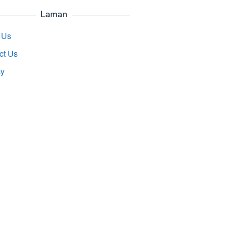
Laman
 Us
ct Us
cy