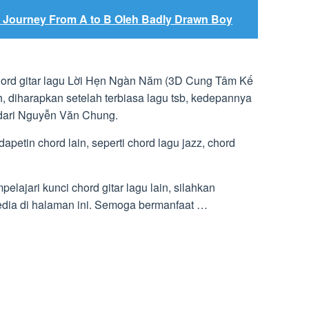
A Journey From A to B Oleh Badly Drawn Boy
chord gitar lagu Lời Hẹn Ngàn Năm (3D Cung Tâm Kế
 diharapkan setelah terbiasa lagu tsb, kedepannya
dari Nguyễn Văn Chung.
dapetin chord lain, seperti chord lagu jazz, chord
ajari kunci chord gitar lagu lain, silahkan
dia di halaman ini. Semoga bermanfaat …