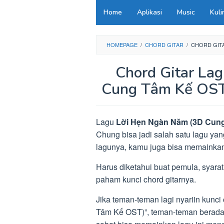
Loncat
Home
Aplikasi
Music
Kuli
ke
konten
HOMEPAGE
/
CHORD GITAR
/
CHORD GITA
Chord Gitar La
Cung Tâm Kế OST
Lagu
Lời Hẹn Ngàn Năm (3D Cun
Chung bisa jadi salah satu lagu yan
lagunya, kamu juga bisa memainkan
Harus diketahui buat pemula, syara
paham kunci chord gitarnya.
Jika teman-teman lagi nyariin kunc
Tâm Kế OST)”, teman-teman berada d