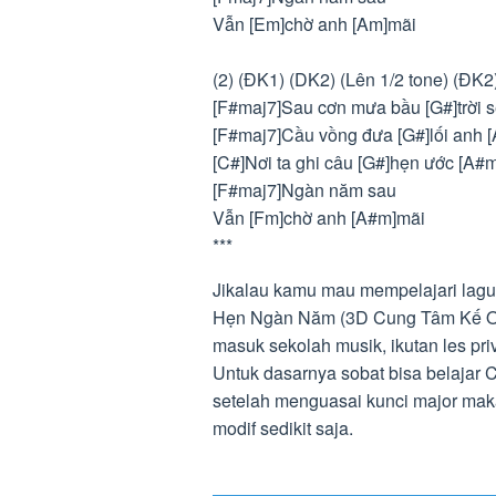
Vẫn [Em]chờ anh [Am]mãi
(2) (ĐK1) (DK2) (Lên 1/2 tone) (ĐK2
[F#maj7]Sau cơn mưa bầu [G#]trời s
[F#maj7]Cầu vồng đưa [G#]lối anh [
[C#]Nơi ta ghi câu [G#]hẹn ước [A#
[F#maj7]Ngàn năm sau
Vẫn [Fm]chờ anh [A#m]mãi
***
Jikalau kamu mau mempelajari lagu
Hẹn Ngàn Năm (3D Cung Tâm Kế OST)
masuk sekolah musik, ikutan les pri
Untuk dasarnya sobat bisa belajar C
setelah menguasai kunci major ma
modif sedikit saja.