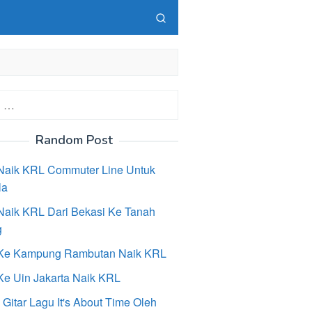
Random Post
Naik KRL Commuter Line Untuk
la
Naik KRL Dari Bekasi Ke Tanah
g
Ke Kampung Rambutan Naik KRL
Ke Uin Jakarta Naik KRL
Gitar Lagu It's About Time Oleh