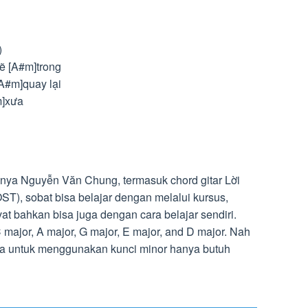
)
ẽ [A#m]trong
A#m]quay lại
m]xưa
nya Nguyễn Văn Chung, termasuk chord gitar Lời
, sobat bisa belajar dengan melalui kursus,
vat bahkan bisa juga dengan cara belajar sendiri.
 major, A major, G major, E major, and D major. Nah
ka untuk menggunakan kunci minor hanya butuh