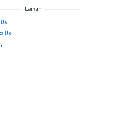
Laman
 Us
ct Us
cy