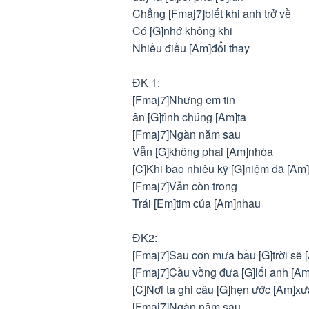
Chẳng [Fmaj7]biết khi anh trở về
Có [G]nhớ không khi
Nhiều điều [Am]đổi thay
ĐK 1:
[Fmaj7]Nhưng em tin
ân [G]tình chúng [Am]ta
[Fmaj7]Ngàn năm sau
Vẫn [G]không phai [Am]nhòa
[C]Khi bao nhiêu kỹ [G]niệm đã [Am
[Fmaj7]Vẫn còn trong
Trái [Em]tim của [Am]nhau
ĐK2:
[Fmaj7]Sau cơn mưa bầu [G]trời sẽ 
[Fmaj7]Cầu vồng đưa [G]lối anh [Am
[C]Nơi ta ghi câu [G]hẹn ước [Am]xư
[Fmaj7]Ngàn năm sau