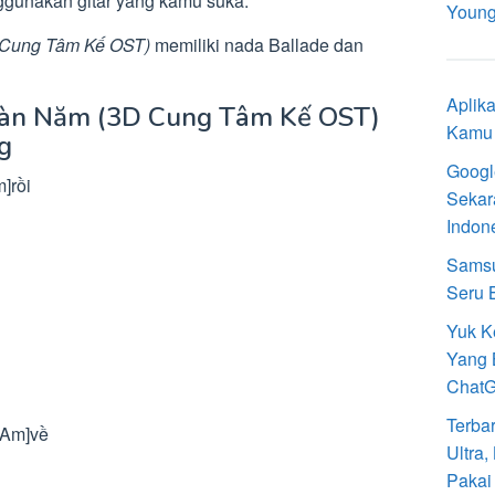
ggunakan gitar yang kamu suka.
Young
 Cung Tâm Kế OST)
memiliki nada Ballade dan
Aplik
Ngàn Năm (3D Cung Tâm Kế OST)
Kamu 
g
Googl
]rồi
Sekar
Indon
Samsu
Seru 
Yuk K
Yang 
Chat
Terba
[Am]về
Ultra
Pakai