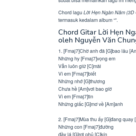
sobat bisa memainkan lagu ini men
Chord lagu
Lời Hẹn Ngàn Năm (3D
termasuk kedalam album “”.
Chord Gitar Lời Hẹn 
oleh Nguyễn Văn Chun
1. [Fmaj7]Chờ anh đã [G]bao lâu [Am
Những hy [Fmaj7]vọng em
Vẫn luôn giữ [C]mãi
Vì em [Fmaj7]biết
Những nhớ [G]thương
Chưa hề [Am]vơi bao giờ
Vì em [Fmaj7]tin
Những giấc [G]mơ về [Am]anh
2. [Fmaj7]Mùa thu ấy [G]đang quay 
Những con [Fmaj7]đường
đầy lá [G]rơi phủ [C]kín