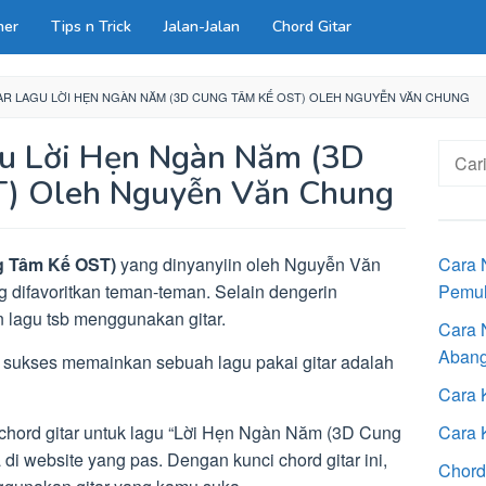
ner
Tips n Trick
Jalan-Jalan
Chord Gitar
R LAGU LỜI HẸN NGÀN NĂM (3D CUNG TÂM KẾ OST) OLEH NGUYỄN VĂN CHUNG
gu Lời Hẹn Ngàn Năm (3D
Cari
untuk:
) Oleh Nguyễn Văn Chung
g Tâm Kế OST)
yang dinyanyiin oleh Nguyễn Văn
Cara 
g difavoritkan teman-teman. Selain dengerin
Pemu
 lagu tsb menggunakan gitar.
Cara 
Aban
t sukses memainkan sebuah lagu pakai gitar adalah
Cara 
i chord gitar untuk lagu “Lời Hẹn Ngàn Năm (3D Cung
Cara 
i website yang pas. Dengan kunci chord gitar ini,
Chord 