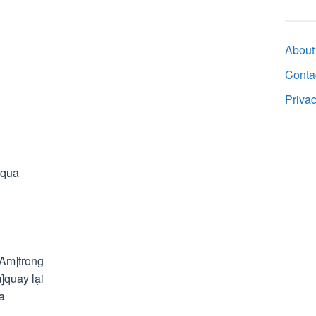
About
Conta
Priva
]qua
[Am]trong
]quay lại
a