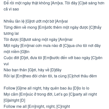
Để rồi một ngày thật không [Am]xa. Tôi đây [C]sẽ sáng hơn
cả vì sao
Nhiều lần lệ [G]rơi ướt một bờ [Am]vai
Từng đêm về mong [Em]ước thêm một ngày được [C]thấy
tương lai
Tôi được [G]tươi sáng một ngày [Am]mai
Một ngày [Em]mai cơn mưa nào đi [C]qua cho tôi nơi đây
một niềm [G]tin
Cuộc đời [D]ơi, đưa tôi [Em]bước đến với bao ngày [C]yên
vui
Nào bạn thân [G]ơi, hãy về [D]đây
Rồi lại [Em]theo đôi chân tôi, ta cùng [C]chơi thâu đêm
Follow [G]me all night, hãy quên bao âu [D]lo lo lo
Mọi cảm [Em]xúc ở trong đời, Let’s go [C]party all night
[G]alright [D]
Follow me all [Em]night, night, [C]night