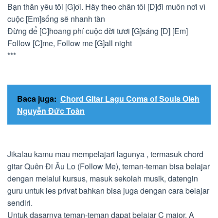
Bạn thân yêu tôi [G]ơi. Hãy theo chân tôi [D]đi muôn nơi vì
cuộc [Em]sống sẽ nhanh tàn
Đừng để [C]hoang phí cuộc đời tươi [G]sáng [D] [Em]
Follow [C]me, Follow me [G]all night
***
Baca juga:
Chord Gitar Lagu Coma of Souls Oleh
Nguyễn Đức Toàn
Jikalau kamu mau mempelajari lagunya , termasuk chord
gitar Quên Đi Âu Lo (Follow Me), teman-teman bisa belajar
dengan melalui kursus, masuk sekolah musik, datengin
guru untuk les privat bahkan bisa juga dengan cara belajar
sendiri.
Untuk dasarnya teman-teman dapat belajar C major, A