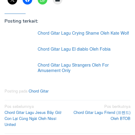
Posting terkait:
Chord Gitar Lagu Crying Shame Oleh Kate Wolf
Chord Gitar Lagu El diablo Oleh Fobia
Chord Gitar Lagu Strangers Oleh For
Amusement Only
Posting pada
Chord Gitar
Navigasi
Pos sebelumnya
Pos berikutnya
Chord Gitar Lagu Jesus Bây Giờ
Chord Gitar Lagu Friend (프렌드)
pos
Con Lại Cùng Ngài Oleh Nissi
Oleh BTOB
United