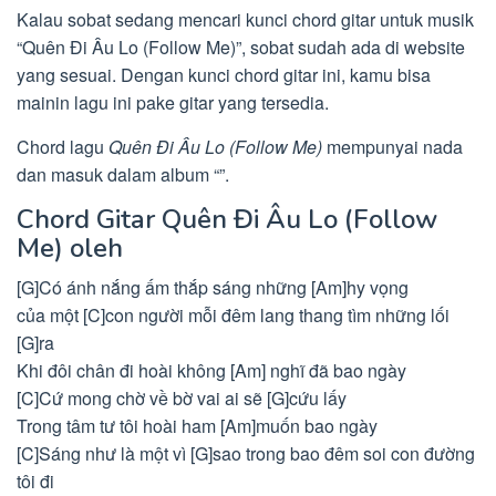
Kalau sobat sedang mencari kunci chord gitar untuk musik
“Quên Đi Âu Lo (Follow Me)”, sobat sudah ada di website
yang sesuai. Dengan kunci chord gitar ini, kamu bisa
mainin lagu ini pake gitar yang tersedia.
Chord lagu
Quên Đi Âu Lo (Follow Me)
mempunyai nada
dan masuk dalam album “”.
Chord Gitar Quên Đi Âu Lo (Follow
Me) oleh
[G]Có ánh nắng ấm thắp sáng những [Am]hy vọng
của một [C]con người mỗi đêm lang thang tìm những lối
[G]ra
Khi đôi chân đi hoài không [Am] nghĩ đã bao ngày
[C]Cứ mong chờ về bờ vai ai sẽ [G]cứu lấy
Trong tâm tư tôi hoài ham [Am]muốn bao ngày
[C]Sáng như là một vì [G]sao trong bao đêm soi con đường
tôi đi