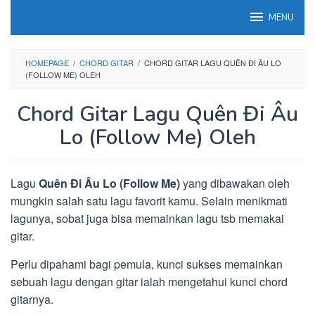
Loncat
MENU
ke
konten
HOMEPAGE
/
CHORD GITAR
/
CHORD GITAR LAGU QUÊN ĐI ÂU LO
(FOLLOW ME) OLEH
Chord Gitar Lagu Quên Đi Âu
Lo (Follow Me) Oleh
Lagu
Quên Đi Âu Lo (Follow Me)
yang dibawakan oleh
mungkin salah satu lagu favorit kamu. Selain menikmati
lagunya, sobat juga bisa memainkan lagu tsb memakai
gitar.
Perlu dipahami bagi pemula, kunci sukses memainkan
sebuah lagu dengan gitar ialah mengetahui kunci chord
gitarnya.