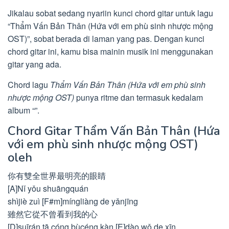
Jikalau sobat sedang nyariin kunci chord gitar untuk lagu
“Thẩm Vấn Bản Thân (Hứa với em phù sinh nhược mộng
OST)”, sobat berada di laman yang pas. Dengan kunci
chord gitar ini, kamu bisa mainin musik ini menggunakan
gitar yang ada.
Chord lagu
Thẩm Vấn Bản Thân (Hứa với em phù sinh
nhược mộng OST)
punya ritme dan termasuk kedalam
album “”.
Chord Gitar Thẩm Vấn Bản Thân (Hứa
với em phù sinh nhược mộng OST)
oleh
你有雙全世界最明亮的眼睛
[A]Nǐ yǒu shuāngquán
shìjiè zuì [F#m]míngliàng de yǎnjīng
雖然它從不曾看到我的心
[D]suīrán tā cóng bùcéng kàn [E]dào wǒ de xīn