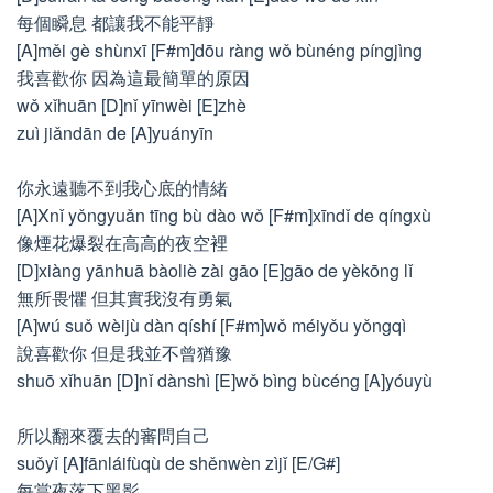
每個瞬息 都讓我不能平靜
[A]měi gè shùnxī [F#m]dōu ràng wǒ bùnéng píngjìng
我喜歡你 因為這最簡單的原因
wǒ xǐhuān [D]nǐ yīnwèi [E]zhè
zuì jiǎndān de [A]yuányīn
你永遠聽不到我心底的情緒
[A]Xnǐ yǒngyuǎn tīng bù dào wǒ [F#m]xīndǐ de qíngxù
像煙花爆裂在高高的夜空裡
[D]xiàng yānhuā bàoliè zài gāo [E]gāo de yèkōng lǐ
無所畏懼 但其實我沒有勇氣
[A]wú suǒ wèijù dàn qíshí [F#m]wǒ méiyǒu yǒngqì
說喜歡你 但是我並不曾猶豫
shuō xǐhuān [D]nǐ dànshì [E]wǒ bìng bùcéng [A]yóuyù
所以翻來覆去的審問自己
suǒyǐ [A]fānláifùqù de shěnwèn zìjǐ [E/G#]
每當夜落下黑影