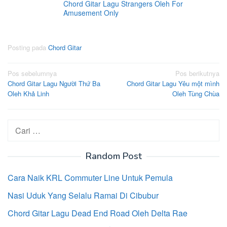
Chord Gitar Lagu Strangers Oleh For
Amusement Only
Posting pada
Chord Gitar
Navigasi
Pos sebelumnya
Pos berikutnya
Chord Gitar Lagu Người Thứ Ba
Chord Gitar Lagu Yêu một mình
pos
Oleh Khả Linh
Oleh Tùng Chùa
Cari
untuk:
Random Post
Cara Naik KRL Commuter Line Untuk Pemula
Nasi Uduk Yang Selalu Ramai Di Cibubur
Chord Gitar Lagu Dead End Road Oleh Delta Rae