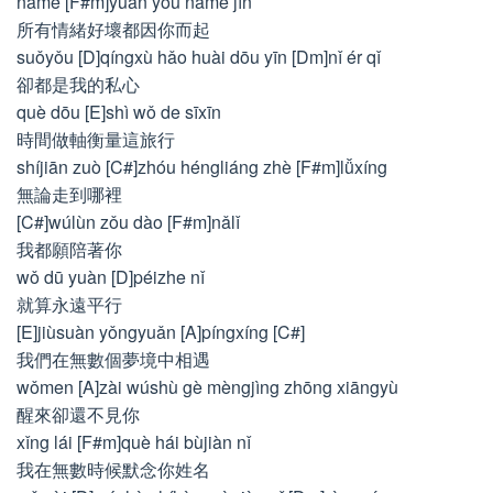
nàme [F#m]yuǎn yòu nàme jìn
所有情緒好壞都因你而起
suǒyǒu [D]qíngxù hǎo huài dōu yīn [Dm]nǐ ér qǐ
卻都是我的私心
què dōu [E]shì wǒ de sīxīn
時間做軸衡量這旅行
shíjiān zuò [C#]zhóu héngliáng zhè [F#m]lǚxíng
無論走到哪裡
[C#]wúlùn zǒu dào [F#m]nǎlǐ
我都願陪著你
wǒ dū yuàn [D]péizhe nǐ
就算永遠平行
[E]jiùsuàn yǒngyuǎn [A]píngxíng [C#]
我們在無數個夢境中相遇
wǒmen [A]zài wúshù gè mèngjìng zhōng xiāngyù
醒來卻還不見你
xǐng lái [F#m]què hái bùjiàn nǐ
我在無數時候默念你姓名