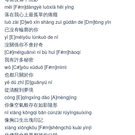
měi [F#m]dàngyè luòxià hēi yǐng
落在我心上最孤單的痛癮
luò zài [D]wǒ xīn shàng zuì gūdān de [Dm]tòng yǐn
已沒有輪廓的你
yǐ [E]méiyǒu lúnkuò de nǐ
沒關係你不會好奇
[C#]méiguānxì nǐ bù huì [F#m]hàoqí
我有許多秘密
wǒ [C#]yǒu xǔduō [F#m]mìmì
也都只關於你
yě dū zhǐ [D]guānyú nǐ
從清醒到夢境
cóng [E]qīngxǐng dào [A]mèngjìng
你像空氣般存在如影隨形
nǐ xiàng kōngqì bān cúnzài rúyǐngsuíxíng
像胸口生出塊印記
xiàng xiōngkǒu [F#m]shēngchū kuài yìnjì
仿佛我全世界都被你佔領