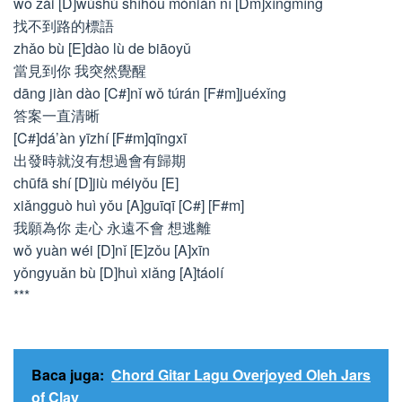
wǒ zài [D]wúshù shíhòu mòniàn nǐ [Dm]xìngmíng
找不到路的標語
zhǎo bù [E]dào lù de biāoyǔ
當見到你 我突然覺醒
dāng jiàn dào [C#]nǐ wǒ túrán [F#m]juéxǐng
答案一直清晰
[C#]dá’àn yīzhí [F#m]qīngxī
出發時就沒有想過會有歸期
chūfā shí [D]jiù méiyǒu [E]
xiǎngguò huì yǒu [A]guīqī [C#] [F#m]
我願為你 走心 永遠不會 想逃離
wǒ yuàn wéi [D]nǐ [E]zǒu [A]xīn
yǒngyuǎn bù [D]huì xiǎng [A]táolí
***
Baca juga:
Chord Gitar Lagu Overjoyed Oleh Jars
of Clay