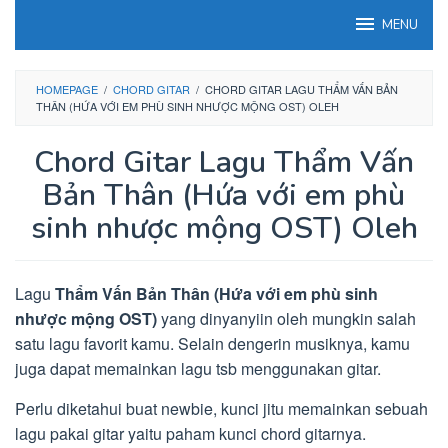
Loncat
MENU
ke
konten
HOMEPAGE
/
CHORD GITAR
/
CHORD GITAR LAGU THẨM VẤN BẢN
THÂN (HỨA VỚI EM PHÙ SINH NHƯỢC MỘNG OST) OLEH
Chord Gitar Lagu Thẩm Vấn
Bản Thân (Hứa với em phù
sinh nhược mộng OST) Oleh
Lagu
Thẩm Vấn Bản Thân (Hứa với em phù sinh
nhược mộng OST)
yang dinyanyiin oleh mungkin salah
satu lagu favorit kamu. Selain dengerin musiknya, kamu
juga dapat memainkan lagu tsb menggunakan gitar.
Perlu diketahui buat newbie, kunci jitu memainkan sebuah
lagu pakai gitar yaitu paham kunci chord gitarnya.