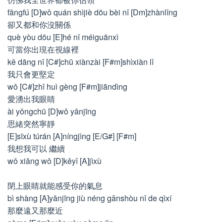
fǎngfú [D]wǒ quán shìjiè dōu bèi nǐ [Dm]zhànlǐng
卻又都和你沒關係
què yòu dōu [E]hé nǐ méiguānxì
可當你出現在視線裡
kě dāng nǐ [C#]chū xiànzài [F#m]shìxiàn lǐ
我只會更堅定
wǒ [C#]zhǐ huì gèng [F#m]jiāndìng
愛湧出我眼睛
ài yǒngchū [D]wǒ yǎnjīng
思緒突然寧靜
[E]sīxù túrán [A]níngjìng [E/G#] [F#m]
我想我可以 繼續
wǒ xiǎng wǒ [D]kěyǐ [A]jìxù
閉上眼睛就能感受你的氣息
bì shàng [A]yǎnjīng jiù néng gǎnshòu nǐ de qìxí
那麼遠又那麼近