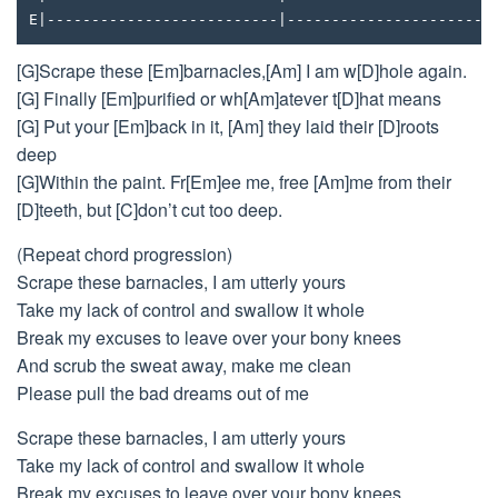
E|--------------------------|-----------------------
[G]Scrape these [Em]barnacles,[Am] I am w[D]hole again.
[G] Finally [Em]purified or wh[Am]atever t[D]hat means
[G] Put your [Em]back in it, [Am] they laid their [D]roots
deep
[G]Within the paint. Fr[Em]ee me, free [Am]me from their
[D]teeth, but [C]don’t cut too deep.
(Repeat chord progression)
Scrape these barnacles, I am utterly yours
Take my lack of control and swallow it whole
Break my excuses to leave over your bony knees
And scrub the sweat away, make me clean
Please pull the bad dreams out of me
Scrape these barnacles, I am utterly yours
Take my lack of control and swallow it whole
Break my excuses to leave over your bony knees