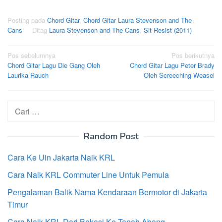
Posting pada
Chord Gitar
,
Chord Gitar Laura Stevenson and The
Cans
Ditag
Laura Stevenson and The Cans
,
Sit Resist (2011)
Navigasi
Pos sebelumnya
Pos berikutnya
Chord Gitar Lagu Die Gang Oleh
Chord Gitar Lagu Peter Brady
pos
Laurika Rauch
Oleh Screeching Weasel
Cari
untuk:
Random Post
Cara Ke Uin Jakarta Naik KRL
Cara Naik KRL Commuter Line Untuk Pemula
Pengalaman Balik Nama Kendaraan Bermotor di Jakarta
Timur
Cara Naik KRL Dari Bekasi Ke Tanah Abang