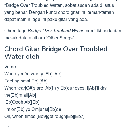
“Bridge Over Troubled Water”, sobat sudah ada di situs
yang benar. Dengan kunci chord gitar ini, teman-teman
dapat mainin lagu ini pake gitar yang ada.
Chord lagu
Bridge Over Troubled Water
memiliki nada dan
masuk dalam album “Other Songs”.
Chord Gitar Bridge Over Troubled
Water oleh
Verse:
When you’re waery [Eb] [Ab]
Feeling smal[Eb]l[Ab]
When tear[C#]s are [Ab]in y[Eb]our eyes, I[Ab]’ll dry
the[Eb]m all[Ab]
[Eb]Oooh[Ab][Eb]
I’m on[Bb] yo[Cm]ur si[Bb]de
Oh, when times [Bb9]get rough[Eb][Eb7]