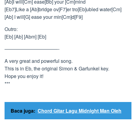
[Ab]I will[Cm] ease[Bb] your [Cm]mind
[Eb7]Like a [Ab]bridge ov[F7]er tro[Eb]ubled water[Cm]
[Ab] I will[G] ease your min[Cm]d[F9]
Outro:
[Eb] [Ab] [Abm] [Eb]
———————————-
A very great and powerful song.
This is in Eb, the original Simon & Garfunkel key.
Hope you enjoy it!
***
Baca juga:
Chord Gitar Lagu Midnight Man Oleh