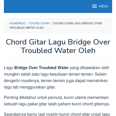
Loncat
MENU
ke
konten
HOMEPAGE
/
CHORD GITAR
/
CHORD GITAR LAGU BRIDGE OVER
TROUBLED WATER OLEH
Chord Gitar Lagu Bridge Over
Troubled Water Oleh
Lagu
Bridge Over Troubled Water
yang dibawakan oleh
mungkin salah satu lagu kesukaan teman-teman. Selain
dengerin musiknya, teman-teman juga dapat memainkan
lagu tsb menggunakan gitar.
Penting diketahui untuk pemula, kunci utama memainkan
sebuah lagu pakai gitar ialah paham kunci chord gitarnya.
Seandainya kamu lagi nyariin kunci chord gitar untuk lagu