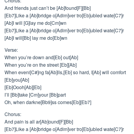
Chorus:
And friends just can’t be [Ab]found[F][Bb]
[Eb7]Like a [Ab]bridge o[Adim]ver tro[Eb]ubled wate[C7]r
[Ab]I will [G]lay me do[Cm]wn
[Eb7]Like a [Ab]bridge o[Adim]ver tro[Eb]ubled wate[C7]r
[Ab]I will[Bb] lay me do[Eb]wn
Verse:
When you’re down and[Eb] out[Ab]
When you’re on the street [Eb][Ab]
When eveni[C#]ng fa[Ab]lls,[Eb] so hard, I[Ab] will comfort
[Eb]you[Ab]
[Eb]Oooh[Ab][Eb]
I’ll [Bb]take [Cm]your [Bb]part
Oh, when darkne[Bb9]ss comes[Eb][Eb7]
Chorus:
And pain is all ar[Ab]ound[F][Bb]
[Eb7]Like a [Ab]bridge o[Adim]ver tro[Eb]ubled wate[C7]r