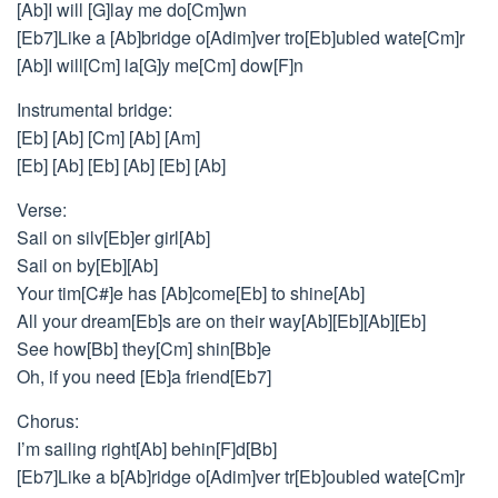
[Ab]I will [G]lay me do[Cm]wn
[Eb7]Like a [Ab]bridge o[Adim]ver tro[Eb]ubled wate[Cm]r
[Ab]I will[Cm] la[G]y me[Cm] dow[F]n
Instrumental bridge:
[Eb] [Ab] [Cm] [Ab] [Am]
[Eb] [Ab] [Eb] [Ab] [Eb] [Ab]
Verse:
Sail on silv[Eb]er girl[Ab]
Sail on by[Eb][Ab]
Your tim[C#]e has [Ab]come[Eb] to shine[Ab]
All your dream[Eb]s are on their way[Ab][Eb][Ab][Eb]
See how[Bb] they[Cm] shin[Bb]e
Oh, if you need [Eb]a friend[Eb7]
Chorus:
I’m sailing right[Ab] behin[F]d[Bb]
[Eb7]Like a b[Ab]ridge o[Adim]ver tr[Eb]oubled wate[Cm]r