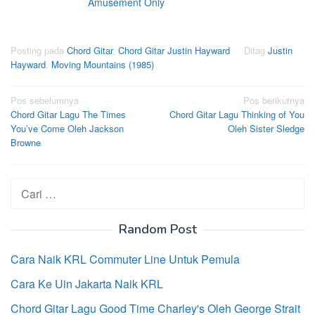
Amusement Only
Posting pada
Chord Gitar
,
Chord Gitar Justin Hayward
Ditag
Justin
Hayward
,
Moving Mountains (1985)
Navigasi
Pos sebelumnya
Pos berikutnya
Chord Gitar Lagu The Times
Chord Gitar Lagu Thinking of You
pos
You’ve Come Oleh Jackson
Oleh Sister Sledge
Browne
Cari
untuk:
Random Post
Cara Naik KRL Commuter Line Untuk Pemula
Cara Ke Uin Jakarta Naik KRL
Chord Gitar Lagu Good Time Charley's Oleh George Strait