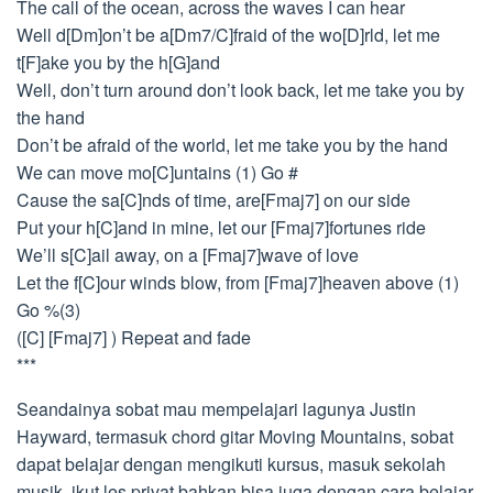
The call of the ocean, across the waves I can hear
Well d[Dm]on’t be a[Dm7/C]fraid of the wo[D]rld, let me
t[F]ake you by the h[G]and
Well, don’t turn around don’t look back, let me take you by
the hand
Don’t be afraid of the world, let me take you by the hand
We can move mo[C]untains (1) Go #
Cause the sa[C]nds of time, are[Fmaj7] on our side
Put your h[C]and in mine, let our [Fmaj7]fortunes ride
We’ll s[C]ail away, on a [Fmaj7]wave of love
Let the f[C]our winds blow, from [Fmaj7]heaven above (1)
Go %(3)
([C] [Fmaj7] ) Repeat and fade
***
Seandainya sobat mau mempelajari lagunya Justin
Hayward, termasuk chord gitar Moving Mountains, sobat
dapat belajar dengan mengikuti kursus, masuk sekolah
musik, ikut les privat bahkan bisa juga dengan cara belajar