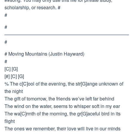
scholarship, or research. #
#
#
——————————————————————————
#
# Moving Mountains (Justin Hayward)
#
[C] [G]
[#] [C] [G]
% The c[C]ool of the evening, the str[G]ange unknown of
the night
The gift of tomorrow, the friends we’ve left far behind
The wind on the water, seems to whisper soft in my ear
The wa[C]rmth of the morning, the gr[G]aceful bird in its
flight
The ones we remember, their love will live in our minds