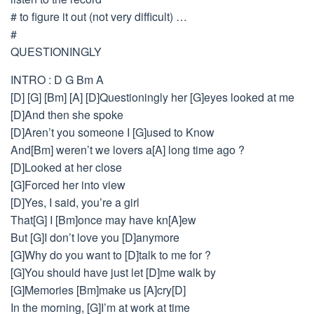
# to figure it out (not very difficult) …
#
QUESTIONINGLY
INTRO : D G Bm A
[D] [G] [Bm] [A] [D]Questioningly her [G]eyes looked at me
[D]And then she spoke
[D]Aren’t you someone I [G]used to Know
And[Bm] weren’t we lovers a[A] long time ago ?
[D]Looked at her close
[G]Forced her into view
[D]Yes, I said, you’re a girl
That[G] I [Bm]once may have kn[A]ew
But [G]I don’t love you [D]anymore
[G]Why do you want to [D]talk to me for ?
[G]You should have just let [D]me walk by
[G]Memories [Bm]make us [A]cry[D]
In the morning, [G]I’m at work at time