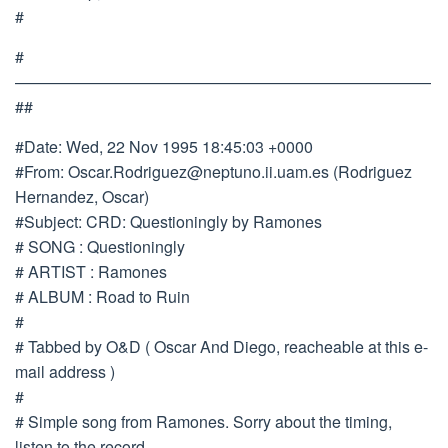
#
#
——————————————————————————
##
#Date: Wed, 22 Nov 1995 18:45:03 +0000
#From:
Oscar.Rodriguez@neptuno.ii.uam.es
(Rodriguez
Hernandez, Oscar)
#Subject: CRD: Questioningly by Ramones
# SONG : Questioningly
# ARTIST : Ramones
# ALBUM : Road to Ruin
#
# Tabbed by O&D ( Oscar And Diego, reacheable at this e-
mail address )
#
# Simple song from Ramones. Sorry about the timing,
listen to the record