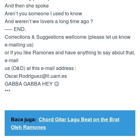
And then she spoke
Aren’t you someone I used to know
And weren’t we lovers a long time ago ?
—– END.
Corrections & Suggestions wellcome (please let us know
e-mailing us)
or if you like Ramones and have anything to say about that,
e-mail
us (O&D) at this e-mail address :
Oscar.Rodriguez@ii.uam.es
GABBA GABBA HEY 😉
***
Baca juga:
Chord Gitar Lagu Beat on the Brat
Oleh Ramones