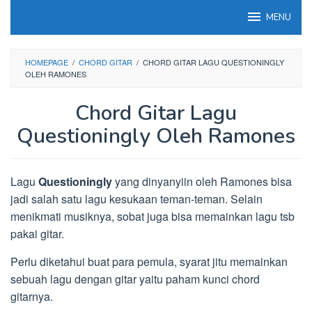
Loncat
MENU
ke
konten
HOMEPAGE
/
CHORD GITAR
/
CHORD GITAR LAGU QUESTIONINGLY
OLEH RAMONES
Chord Gitar Lagu
Questioningly Oleh Ramones
Lagu
Questioningly
yang dinyanyiin oleh Ramones bisa
jadi salah satu lagu kesukaan teman-teman. Selain
menikmati musiknya, sobat juga bisa memainkan lagu tsb
pakai gitar.
Perlu diketahui buat para pemula, syarat jitu memainkan
sebuah lagu dengan gitar yaitu paham kunci chord
gitarnya.