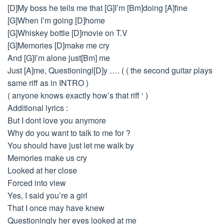
[D]My boss he tells me that [G]I’m [Bm]doing [A]fine
[G]When I’m going [D]home
[G]Whiskey bottle [D]movie on T.V
[G]Memories [D]make me cry
And [G]I’m alone just[Bm] me
Just [A]me, Questioningl[D]y …. ( ( the second guitar plays
same riff as in INTRO )
( anyone knows exactly how’s that riff ‘ )
Additional lyrics :
But I dont love you anymore
Why do you want to talk to me for ?
You should have just let me walk by
Memories make us cry
Looked at her close
Forced into view
Yes, I said you’re a girl
That I once may have knew
Questioningly her eyes looked at me