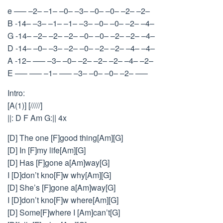
e —– –2– –1– –0– –3– –0– –0– –2– –2–
B -14– –3– –1– –1– –3– –0– –0– –2– –4–
G -14– –2– –2– –2– –0– –0– –2– –2– –4–
D -14– –0– –3– –2– –0– –2– –2– –4– –4–
A -12– —– –3– –0– –2– –2– –2– –4– –2–
E —– —– –1– —– –3– –0– –0– –2– —–
Intro:
[A(1)] [/////]
||: D F Am G:|| 4x
[D] The one [F]good thing[Am][G]
[D] In [F]my life[Am][G]
[D] Has [F]gone a[Am]way[G]
I [D]don’t kno[F]w why[Am][G]
[D] She’s [F]gone a[Am]way[G]
I [D]don’t kno[F]w where[Am][G]
[D] Some[F]where I [Am]can’t[G]