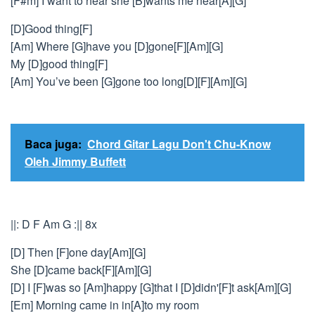
[F#m] I want to hear she [B]wants me near[A][G]
[D]Good thing[F]
[Am] Where [G]have you [D]gone[F][Am][G]
My [D]good thing[F]
[Am] You’ve been [G]gone too long[D][F][Am][G]
Baca juga:
Chord Gitar Lagu Don't Chu-Know
Oleh Jimmy Buffett
||: D F Am G :|| 8x
[D] Then [F]one day[Am][G]
She [D]came back[F][Am][G]
[D] I [F]was so [Am]happy [G]that I [D]didn'[F]t ask[Am][G]
[Em] Morning came in in[A]to my room