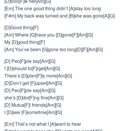
[D]follo[F]w her[Am][G]
[Em] The one good thing didn’t [A]stay too long
[F#m] My back was turned and [B]she was gone[A][G]
[D]Good thing[F]
[Am] Where [G]have you [D]gone[F][Am][G]
My [D]good thing[F]
[Am] You’ve been [G]gone too long[D][F][Am][G]
[D] Peo[F]ple say[Am][G]
I [D]should fo[F]rget[Am][G]
There’s [D]plen[F]ty more[Am][G]
[D]Don’t get [F]upset[Am][G]
[D] Peo[F]ple say[Am][G]
she’s [D]doi[F]ng fine[Am][G]
[D] Mutua[F]l friends[Am][G]
I [D]see [F]sometime[Am][G]
[Em] That’s not what I [A]want to hear