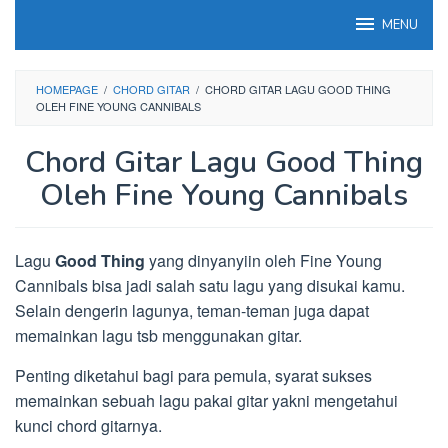
Loncat
MENU
ke
konten
HOMEPAGE
/
CHORD GITAR
/
CHORD GITAR LAGU GOOD THING
OLEH FINE YOUNG CANNIBALS
Chord Gitar Lagu Good Thing
Oleh Fine Young Cannibals
Lagu
Good Thing
yang dinyanyiin oleh Fine Young
Cannibals bisa jadi salah satu lagu yang disukai kamu.
Selain dengerin lagunya, teman-teman juga dapat
memainkan lagu tsb menggunakan gitar.
Penting diketahui bagi para pemula, syarat sukses
memainkan sebuah lagu pakai gitar yakni mengetahui
kunci chord gitarnya.