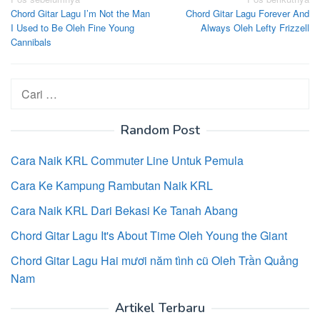
Navigasi
Chord Gitar Lagu I’m Not the Man
Chord Gitar Lagu Forever And
pos
I Used to Be Oleh Fine Young
Always Oleh Lefty Frizzell
Cannibals
Cari
untuk:
Random Post
Cara Naik KRL Commuter Line Untuk Pemula
Cara Ke Kampung Rambutan Naik KRL
Cara Naik KRL Dari Bekasi Ke Tanah Abang
Chord Gitar Lagu It's About Time Oleh Young the Giant
Chord Gitar Lagu Hai mươi năm tình cũ Oleh Trần Quảng
Nam
Artikel Terbaru