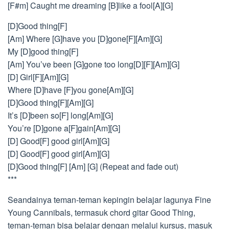
[F#m] Caught me dreaming [B]like a fool[A][G]
[D]Good thing[F]
[Am] Where [G]have you [D]gone[F][Am][G]
My [D]good thing[F]
[Am] You’ve been [G]gone too long[D][F][Am][G]
[D] Girl[F][Am][G]
Where [D]have [F]you gone[Am][G]
[D]Good thing[F][Am][G]
It’s [D]been so[F] long[Am][G]
You’re [D]gone a[F]gain[Am][G]
[D] Good[F] good girl[Am][G]
[D] Good[F] good girl[Am][G]
[D]Good thing[F] [Am] [G] (Repeat and fade out)
***
Seandainya teman-teman kepingin belajar lagunya Fine
Young Cannibals, termasuk chord gitar Good Thing,
teman-teman bisa belajar dengan melalui kursus, masuk