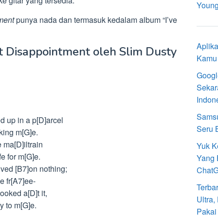
 gitar yang tersedia.
Young
ment
punya nada dan termasuk kedalam album “I’ve
Aplik
t Disappointment oleh Slim Dusty
Kamu 
Googl
Sekar
Indon
Samsu
d up in a p[D]arcel
Seru 
king m[G]e.
e ma[D]iltrain
Yuk K
fe for m[G]e.
Yang 
ived [B7]on nothing;
Chat
e fr[A7]ee-
Terba
ooked a[D]t it,
Ultra
ay to m[G]e.
Pakai