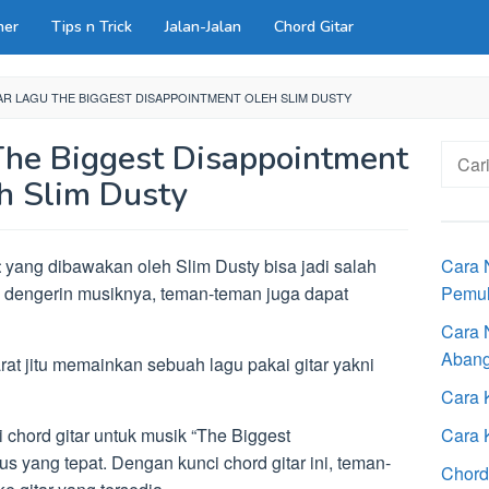
ner
Tips n Trick
Jalan-Jalan
Chord Gitar
R LAGU THE BIGGEST DISAPPOINTMENT OLEH SLIM DUSTY
The Biggest Disappointment
Cari
untuk:
h Slim Dusty
t
yang dibawakan oleh Slim Dusty bisa jadi salah
Cara 
in dengerin musiknya, teman-teman juga dapat
Pemu
Cara 
Aban
rat jitu memainkan sebuah lagu pakai gitar yakni
Cara 
 chord gitar untuk musik “The Biggest
Cara 
us yang tepat. Dengan kunci chord gitar ini, teman-
Chord 