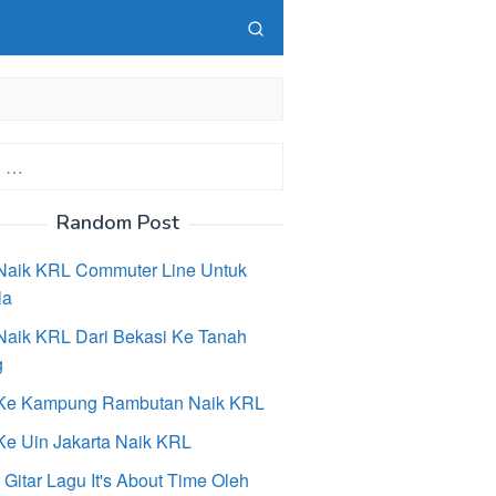
Random Post
Naik KRL Commuter Line Untuk
la
Naik KRL Dari Bekasi Ke Tanah
g
Ke Kampung Rambutan Naik KRL
Ke Uin Jakarta Naik KRL
Gitar Lagu It's About Time Oleh