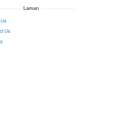
Laman
 Us
ct Us
cy