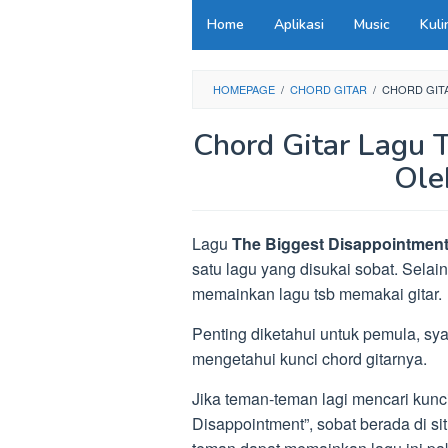
Loncat
Home
Aplikasi
Music
Kuli
ke
konten
HOMEPAGE
/
CHORD GITAR
/
CHORD GITA
Chord Gitar Lagu 
Ole
Lagu
The Biggest Disappointmen
satu lagu yang disukai sobat. Sela
memainkan lagu tsb memakai gitar.
Penting diketahui untuk pemula, sya
mengetahui kunci chord gitarnya.
Jika teman-teman lagi mencari kunci
Disappointment”, sobat berada di sit