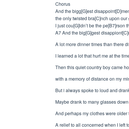
Chorus
And the bigg[G]est disappoint[D]men
the only twisted bra[C]nch upon our 
I just cou[G]ldn’t be the pe[B7]rson
A7 And the big[G]gest disappiont[C]
A lot more dinner times than there d
I learned a lot that hurt me at the tim
Then this quiet country boy came h
with a memory of distance on my mi
But i always spoke to loud and drank
Maybe drank to many glasses down
And perhaps my clothes were older t
A relief to all concerned when I left 