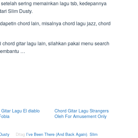
setelah sering memainkan lagu tsb, kedepannya
ri Slim Dusty.
 dapetin chord lain, misalnya chord lagu jazz, chord
 chord gitar lagu lain, silahkan pakai menu search
 membantu …
Gitar Lagu El diablo
Chord Gitar Lagu Strangers
Fobia
Oleh For Amusement Only
 Dusty
Ditag
I’ve Been There (And Back Again)
,
Slim