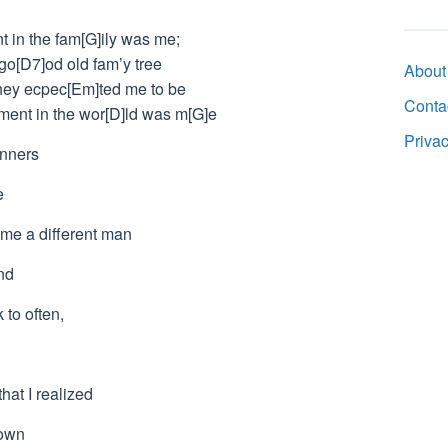
t in the fam[G]ily was me;
go[D7]od old fam’y tree
About
 they ecpec[Em]ted me to be
Conta
ment in the wor[D]ld was m[G]e
Priva
inners
e
ome a different man
nd
 to often,
hat I realized
town