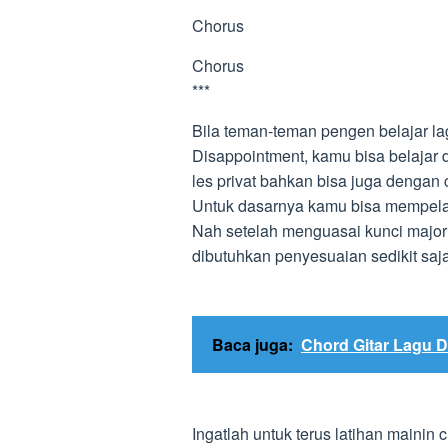
Chorus
Chorus
***
Bila teman-teman pengen belajar la
Disappointment, kamu bisa belajar 
les privat bahkan bisa juga dengan c
Untuk dasarnya kamu bisa mempelaja
Nah setelah menguasai kunci majo
dibutuhkan penyesuaian sedikit saja
Baca juga:
Chord Gitar Lagu D
Ingatlah untuk terus latihan mainin