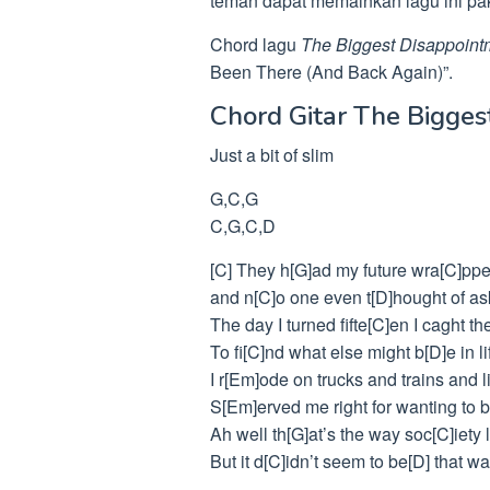
teman dapat memainkan lagu ini pake
Chord lagu
The Biggest Disappoint
Been There (And Back Again)”.
Chord Gitar The Bigges
Just a bit of slim
G,C,G
C,G,C,D
[C] They h[G]ad my future wra[C]ppe
and n[C]o one even t[D]hought of as
The day I turned fifte[C]en I caght th
To fi[C]nd what else might b[D]e in li
I r[Em]ode on trucks and trains and l
S[Em]erved me right for wanting to b
Ah well th[G]at’s the way soc[C]iety l
But it d[C]idn’t seem to be[D] that w