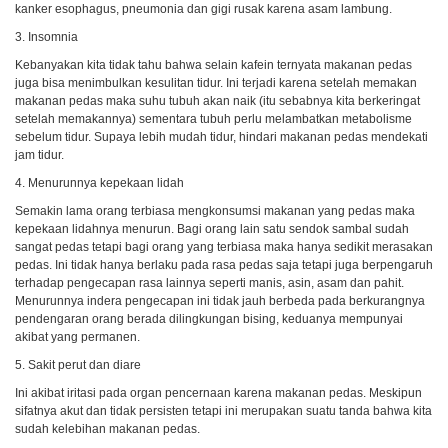
kanker esophagus, pneumonia dan gigi rusak karena asam lambung.
3. Insomnia
Kebanyakan kita tidak tahu bahwa selain kafein ternyata makanan pedas
juga bisa menimbulkan kesulitan tidur. Ini terjadi karena setelah memakan
makanan pedas maka suhu tubuh akan naik (itu sebabnya kita berkeringat
setelah memakannya) sementara tubuh perlu melambatkan metabolisme
sebelum tidur. Supaya lebih mudah tidur, hindari makanan pedas mendekati
jam tidur.
4. Menurunnya kepekaan lidah
Semakin lama orang terbiasa mengkonsumsi makanan yang pedas maka
kepekaan lidahnya menurun. Bagi orang lain satu sendok sambal sudah
sangat pedas tetapi bagi orang yang terbiasa maka hanya sedikit merasakan
pedas. Ini tidak hanya berlaku pada rasa pedas saja tetapi juga berpengaruh
terhadap pengecapan rasa lainnya seperti manis, asin, asam dan pahit.
Menurunnya indera pengecapan ini tidak jauh berbeda pada berkurangnya
pendengaran orang berada dilingkungan bising, keduanya mempunyai
akibat yang permanen.
5. Sakit perut dan diare
Ini akibat iritasi pada organ pencernaan karena makanan pedas. Meskipun
sifatnya akut dan tidak persisten tetapi ini merupakan suatu tanda bahwa kita
sudah kelebihan makanan pedas.