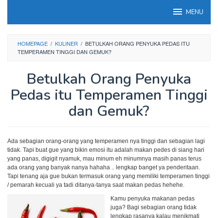
Loncat
MENU
ke
konten
HOMEPAGE
/
KULINER
/
BETULKAH ORANG PENYUKA PEDAS ITU
TEMPERAMEN TINGGI DAN GEMUK?
Betulkah Orang Penyuka
Pedas itu Temperamen Tinggi
dan Gemuk?
Ada sebagian orang-orang yang temperamen nya tinggi dan sebagian lagi
tidak. Tapi buat gue yang bikin emosi itu adalah makan pedes di siang hari
yang panas, digigit nyamuk, mau minum eh minumnya masih panas terus
ada orang yang banyak nanya hahaha .. lengkap banget ya penderitaan.
Tapi tenang aja gue bukan termasuk orang yang memiliki temperamen tinggi
/ pemarah kecuali ya tadi ditanya-tanya saat makan pedas hehehe.
Kamu penyuka makanan pedas
juga?
Bagi sebagian orang tidak
lengkap rasanya kalau menikmati