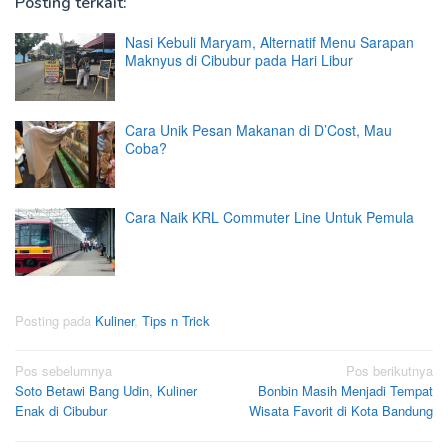
Posting terkait:
Nasi Kebuli Maryam, Alternatif Menu Sarapan
Maknyus di Cibubur pada Hari Libur
Cara Unik Pesan Makanan di D’Cost, Mau
Coba?
Cara Naik KRL Commuter Line Untuk Pemula
Posting pada
Kuliner
,
Tips n Trick
Navigasi
Pos sebelumnya
Pos berikutnya
Soto Betawi Bang Udin, Kuliner
Bonbin Masih Menjadi Tempat
pos
Enak di Cibubur
Wisata Favorit di Kota Bandung