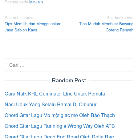
Posting pada
lain-lain
Navigasi
Pos sebelumnya
Pos berikutnya
Tips Memilih dan Menggunakan
Tips Mudah Membuat Bawang
pos
Jasa Sablon Kaos
Goreng Renyah
Cari
untuk:
Random Post
Cara Naik KRL Commuter Line Untuk Pemula
Nasi Uduk Yang Selalu Ramai Di Cibubur
Chord Gitar Lagu Mơ một giấc mơ Oleh Bảo Thạch
Chord Gitar Lagu Running a Wrong Way Oleh ATB
Chord Gitar Lagu Dead End Road Oleh Delta Rae