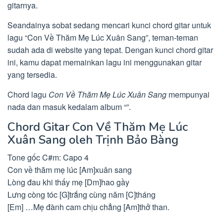
gitarnya.
Seandainya sobat sedang mencari kunci chord gitar untuk
lagu “Con Về Thăm Mẹ Lúc Xuân Sang”, teman-teman
sudah ada di website yang tepat. Dengan kunci chord gitar
ini, kamu dapat memainkan lagu ini menggunakan gitar
yang tersedia.
Chord lagu
Con Về Thăm Mẹ Lúc Xuân Sang
mempunyai
nada dan masuk kedalam album “”.
Chord Gitar Con Về Thăm Mẹ Lúc
Xuân Sang oleh Trịnh Bảo Bàng
Tone gốc C#m: Capo 4
Con về thăm mẹ lúc [Am]xuân sang
Lòng đau khi thấy mẹ [Dm]hao gầy
Lưng còng tóc [G]trắng cùng năm [C]tháng
[Em] …Mẹ đành cam chịu chẳng [Am]thở than.