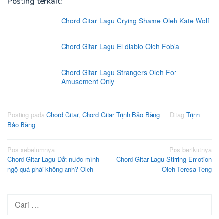
Posting terkait:
Chord Gitar Lagu Crying Shame Oleh Kate Wolf
Chord Gitar Lagu El diablo Oleh Fobia
Chord Gitar Lagu Strangers Oleh For
Amusement Only
Posting pada
Chord Gitar
,
Chord Gitar Trịnh Bảo Bàng
Ditag
Trịnh
Bảo Bàng
Navigasi
Pos sebelumnya
Pos berikutnya
Chord Gitar Lagu Đất nước mình
Chord Gitar Lagu Stirring Emotion
pos
ngộ quá phải không anh? Oleh
Oleh Teresa Teng
Cari
untuk: