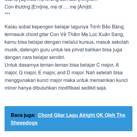
Con thương [Em]mẹ, mẹ ơi…. mẹ [Am]ơi.
***
Kalau sobat kepengen belajar lagunya Trịnh Bảo Bàng,
termasuk chord gitar Con Về Thăm Mẹ Lúc Xuân Sang,
kamu bisa belajar dengan melalui kursus, masuk sekolah
musik, datengin guru untuk les privat bahkan bisa juga
dengan cara belajar sendiri.
Untuk dasarnya teman-teman bisa belajar C major, A
major, G major, E major, and D major. Nah setelah bisa
menggunakan kunci major maka untuk memainkan kunci
minor hanya dibutuhkan modifikasi sedikit saja.
Baca juga:
Chord Gitar Lagu Alright OK Oleh The
Sheepdogs