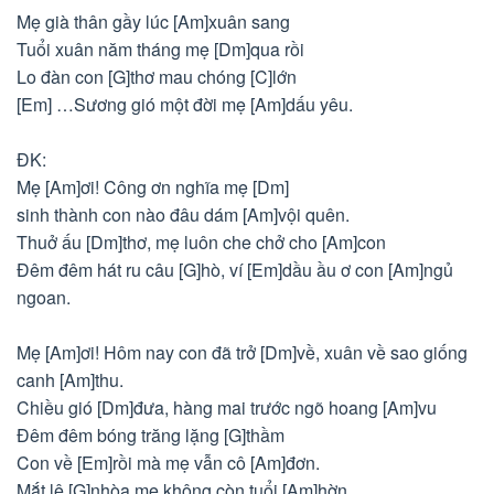
Mẹ già thân gầy lúc [Am]xuân sang
Tuổi xuân năm tháng mẹ [Dm]qua rồi
Lo đàn con [G]thơ mau chóng [C]lớn
[Em] …Sương gió một đời mẹ [Am]dấu yêu.
ĐK:
Mẹ [Am]ơi! Công ơn nghĩa mẹ [Dm]
sinh thành con nào đâu dám [Am]vội quên.
Thuở ấu [Dm]thơ, mẹ luôn che chở cho [Am]con
Đêm đêm hát ru câu [G]hò, ví [Em]dầu ầu ơ con [Am]ngủ
ngoan.
Mẹ [Am]ơi! Hôm nay con đã trở [Dm]về, xuân về sao giống
canh [Am]thu.
Chiều gió [Dm]đưa, hàng mai trước ngõ hoang [Am]vu
Đêm đêm bóng trăng lặng [G]thầm
Con về [Em]rồi mà mẹ vẫn cô [Am]đơn.
Mắt lệ [G]nhòa mẹ không còn tuổi [Am]hờn.