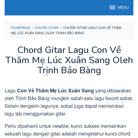
Loncat
MENU
ke
konten
HOMEPAGE
/
CHORD GITAR
/
CHORD GITAR LAGU CON VỀ THĂM
MẸ LÚC XUÂN SANG OLEH TRỊNH BẢO BÀNG
Chord Gitar Lagu Con Về
Thăm Mẹ Lúc Xuân Sang Oleh
Trịnh Bảo Bàng
Lagu
Con Về Thăm Mẹ Lúc Xuân Sang
yang dibawakan
oleh Trịnh Bảo Bàng mungkin salah satu lagu favorit sobat.
Selain dengerin lagunya, sobat juga dapat memainkan
lagu tsb menggunakan gitar.
Perlu dipahami untuk newbie, kunci sukses memainkan
sebuah lagu dengan gitar adalah mengetahui kunci chord