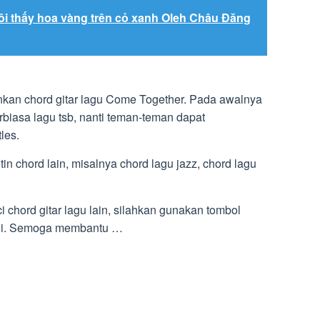
ôi thấy hoa vàng trên cỏ xanh Oleh Châu Đăng
inkan chord gitar lagu Come Together. Pada awalnya
erbiasa lagu tsb, nanti teman-teman dapat
les.
etin chord lain, misalnya chord lagu jazz, chord lagu
 chord gitar lagu lain, silahkan gunakan tombol
 ini. Semoga membantu …