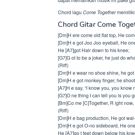
dapat memainkan musik ini pake gita
Chord lagu
Come Together
memiliki
Chord Gitar Come Toge
[Dm]H ere come old flat top, He com
[Dm]H e got Joo Joo eyeball, He one 
He [A7]got Hair down to his knee;
[G7]G ot to be a joker, he just do wh
(Riff)
[Dm]H e wear no shoe shine, he got 
[Dm]H e got monkey finger, he shoot
[A7]H e say, “I know you, you know 
[G7]O ne thing I can tell you is you g
[Bm]Co me [C]Together, R ight now,
(Riff)
[Dm]H e bag production, He got wal
[Dm]H e got O-no sideboard, He one
He [A7]go t feet down below his kne