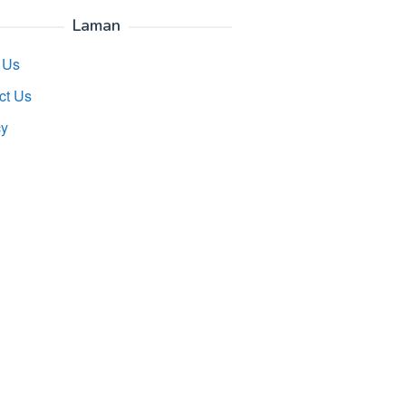
Laman
 Us
ct Us
cy