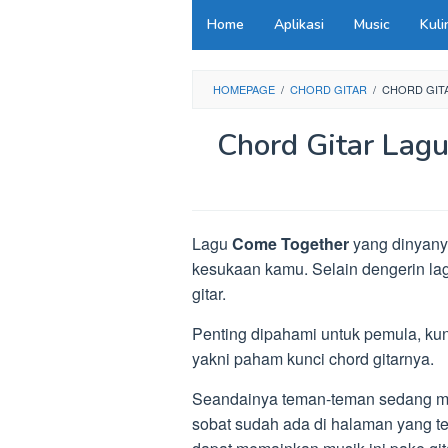
Loncat
Home
Aplikasi
Music
Kuli
ke
konten
HOMEPAGE
/
CHORD GITAR
/
CHORD GIT
Chord Gitar Lag
Lagu
Come Together
yang dinyanyi
kesukaan kamu. Selain dengerin la
gitar.
Penting dipahami untuk pemula, ku
yakni paham kunci chord gitarnya.
Seandainya teman-teman sedang men
sobat sudah ada di halaman yang te