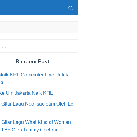
Random Post
Naik KRL Commuter Line Untuk
la
Ke Uin Jakarta Naik KRL
 Gitar Lagu Ngôi sao cảm Oleh Lê
 Gitar Lagu What Kind of Woman
 I Be Oleh Tammy Cochran