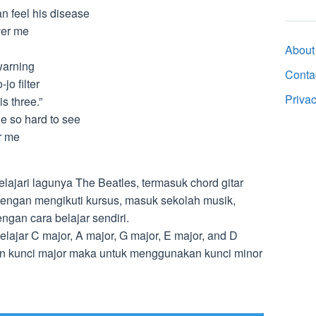
an feel his disease
ver me
About
 warning
Conta
o filter
Priva
s three.”
he so hard to see
r me
jari lagunya The Beatles, termasuk chord gitar
dengan mengikuti kursus, masuk sekolah musik,
engan cara belajar sendiri.
lajar C major, A major, G major, E major, and D
n kunci major maka untuk menggunakan kunci minor