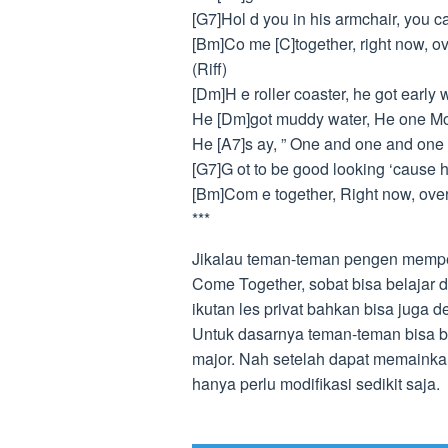
[G7]Hol d you in his armchair, you c
[Bm]Co me [C]together, right now, o
(Riff)
[Dm]H e roller coaster, he got early
He [Dm]got muddy water, He one Mo-j
He [A7]s ay, ” One and one and one i
[G7]G ot to be good looking ‘cause 
[Bm]Com e together, Right now, ove
***
Jikalau teman-teman pengen mempela
Come Together, sobat bisa belajar 
ikutan les privat bahkan bisa juga d
Untuk dasarnya teman-teman bisa be
major. Nah setelah dapat memainka
hanya perlu modifikasi sedikit saja.