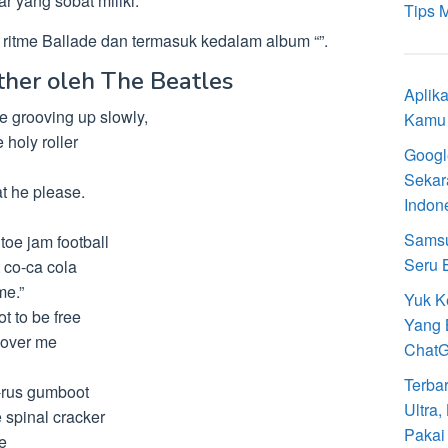
r yang sobat miliki.
Tips 
 ritme Ballade dan termasuk kedalam album “”.
ther oleh The Beatles
Aplik
e grooving up slowly,
Kamu 
holy roller
Googl
Sekar
at he please.
Indon
Samsu
toe jam football
Seru 
 co-ca cola
me.”
Yuk K
ot to be free
Yang 
 over me
Chat
Terba
-rus gumboot
Ultra
 spinal cracker
Pakai
e