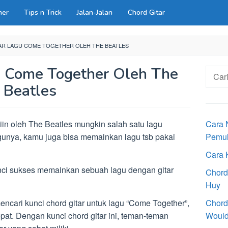
ner
Tips n Trick
Jalan-Jalan
Chord Gitar
AR LAGU COME TOGETHER OLEH THE BEATLES
u Come Together Oleh The
Cari
untuk:
Beatles
in oleh The Beatles mungkin salah satu lagu
Cara 
gunya, kamu juga bisa memainkan lagu tsb pakai
Pemu
Cara 
nci sukses memainkan sebuah lagu dengan gitar
Chord
Huy
cari kunci chord gitar untuk lagu “Come Together”,
Chord
pat. Dengan kunci chord gitar ini, teman-teman
Would