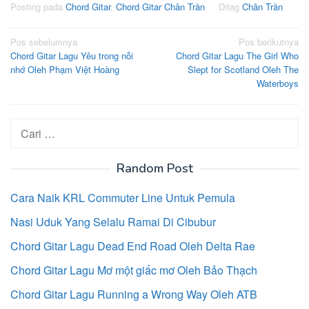
Posting pada
Chord Gitar
,
Chord Gitar Chân Trần
Ditag
Chân Trần
Navigasi
Pos sebelumnya
Pos berikutnya
Chord Gitar Lagu Yêu trong nỗi
Chord Gitar Lagu The Girl Who
pos
nhớ Oleh Phạm Việt Hoàng
Slept for Scotland Oleh The
Waterboys
Cari
untuk:
Random Post
Cara Naik KRL Commuter Line Untuk Pemula
Nasi Uduk Yang Selalu Ramai Di Cibubur
Chord Gitar Lagu Dead End Road Oleh Delta Rae
Chord Gitar Lagu Mơ một giấc mơ Oleh Bảo Thạch
Chord Gitar Lagu Running a Wrong Way Oleh ATB