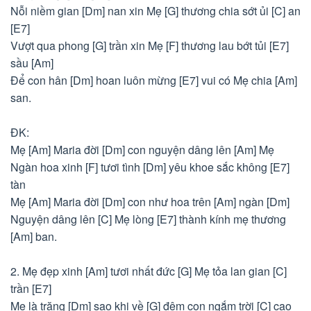
Nỗi niềm gian [Dm] nan xin Mẹ [G] thương chia sớt ủi [C] an
[E7]
Vượt qua phong [G] trần xin Mẹ [F] thương lau bớt tủi [E7]
sầu [Am]
Để con hân [Dm] hoan luôn mừng [E7] vui có Mẹ chia [Am]
san.
ĐK:
Mẹ [Am] Maria đời [Dm] con nguyện dâng lên [Am] Mẹ
Ngàn hoa xinh [F] tươi tình [Dm] yêu khoe sắc không [E7]
tàn
Mẹ [Am] Maria đời [Dm] con như hoa trên [Am] ngàn [Dm]
Nguyện dâng lên [C] Mẹ lòng [E7] thành kính mẹ thương
[Am] ban.
2. Mẹ đẹp xinh [Am] tươi nhất đức [G] Mẹ tỏa lan gian [C]
trần [E7]
Mẹ là trăng [Dm] sao khi về [G] đêm con ngắm trời [C] cao