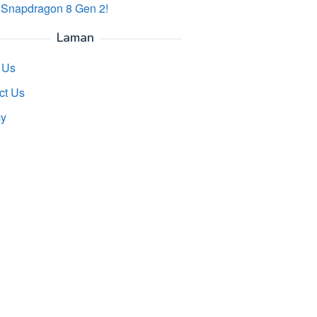
 Snapdragon 8 Gen 2!
Laman
 Us
ct Us
cy