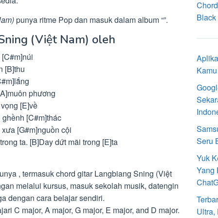
sedia.
Chord
Black 
Nam)
punya ritme Pop dan masuk dalam album “”.
Sning (Việt Nam) oleh
 [C#m]núi
Aplik
 [B]thu
Kamu 
C#m]lắng
Googl
 [A]muôn phương
Sekar
 vọng [E]về
Indon
eo ghềnh [C#m]thác
Samsu
g xưa [G#m]nguồn cội
Seru 
rong ta. [B]Day dứt mãi trong [E]ta
Yuk K
Yang 
unya , termasuk chord gitar Langbiang Sning (Việt
Chat
gan melalui kursus, masuk sekolah musik, datengin
ga dengan cara belajar sendiri.
Terba
ri C major, A major, G major, E major, and D major.
Ultra