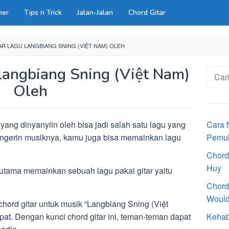
ner
Tips n Trick
Jalan-Jalan
Chord Gitar
R LAGU LANGBIANG SNING (VIỆT NAM) OLEH
Langbiang Sning (Việt Nam)
Cari
untuk:
Oleh
yang dinyanyiin oleh bisa jadi salah satu lagu yang
Cara 
dengerin musiknya, kamu juga bisa memainkan lagu
Pemu
Chord
Huy
utama memainkan sebuah lagu pakai gitar yaitu
Chord
Would
 chord gitar untuk musik “Langbiang Sning (Việt
pat. Dengan kunci chord gitar ini, teman-teman dapat
Kehab