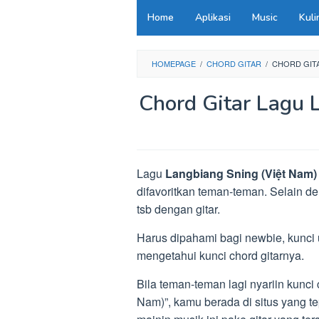
Loncat
Home
Aplikasi
Music
Kuli
ke
konten
HOMEPAGE
/
CHORD GITAR
/
CHORD GITA
Chord Gitar Lagu 
Lagu
Langbiang Sning (Việt Nam)
difavoritkan teman-teman. Selain 
tsb dengan gitar.
Harus dipahami bagi newbie, kunci 
mengetahui kunci chord gitarnya.
Bila teman-teman lagi nyariin kunci
Nam)”, kamu berada di situs yang te