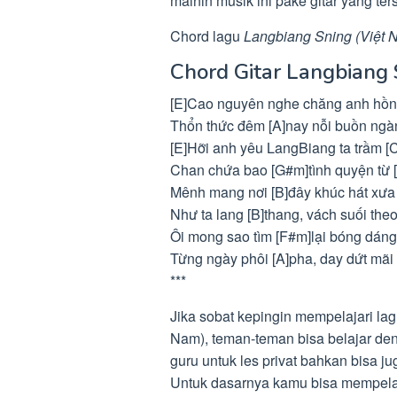
mainin musik ini pake gitar yang ter
Chord lagu
Langbiang Sning (Việt 
Chord Gitar Langbiang 
[E]Cao nguyên nghe chăng anh hồn
Thổn thức đêm [A]nay nỗi buồn ngàn
[E]Hỡi anh yêu LangBiang ta trầm [
Chan chứa bao [G#m]tình quyện từ
Mênh mang nơi [B]đây khúc hát xưa
Như ta lang [B]thang, vách suối th
Ôi mong sao tìm [F#m]lại bóng dán
Từng ngày phôi [A]pha, day dứt mãi t
***
Jika sobat kepingin mempelajari lag
Nam), teman-teman bisa belajar den
guru untuk les privat bahkan bisa ju
Untuk dasarnya kamu bisa mempelaja