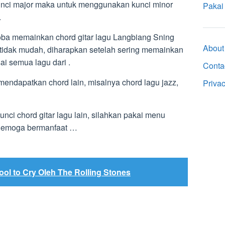
nci major maka untuk menggunakan kunci minor
Pakai
.
ba memainkan chord gitar lagu Langbiang Sning
About
tidak mudah, diharapkan setelah sering memainkan
ai semua lagu dari .
Conta
 mendapatkan chord lain, misalnya chord lagu jazz,
Priva
unci chord gitar lagu lain, silahkan pakai menu
. Semoga bermanfaat …
ool to Cry Oleh The Rolling Stones