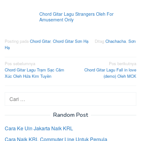
Chord Gitar Lagu Strangers Oleh For
Amusement Only
Posting pada
Chord Gitar
,
Chord Gitar Sơn Hạ
Ditag
Chachacha
,
Sơn
Hạ
Navigasi
Pos sebelumnya
Pos berikutnya
Chord Gitar Lagu Trạm Sạc Cảm
Chord Gitar Lagu Fall in love
pos
Xúc Oleh Hứa Kim Tuyền
(demo) Oleh MCK
Cari
untuk:
Random Post
Cara Ke Uin Jakarta Naik KRL
Cara Naik KRL Commuter Line Untuk Pemula