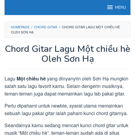
Loncat
MENU
ke
konten
HOMEPAGE
/
CHORD GITAR
/
CHORD GITAR LAGU MỘT CHIỀU HÈ
OLEH SƠN HẠ
Chord Gitar Lagu Một chiều hè
Oleh Sơn Hạ
Lagu
Một chiều hè
yang dinyanyiin oleh Sơn Hạ mungkin
salah satu lagu favorit kamu. Selain dengerin musiknya,
teman-teman juga dapat memainkan lagu tsb pakai gitar.
Perlu dipahami untuk newbie, syarat utama memainkan
sebuah lagu pakai gitar ialah paham kunci chord gitarnya.
Seandainya kamu sedang mencari kunci chord gitar untuk
musik “Một chiều hè”, teman-teman sudah ada di situs