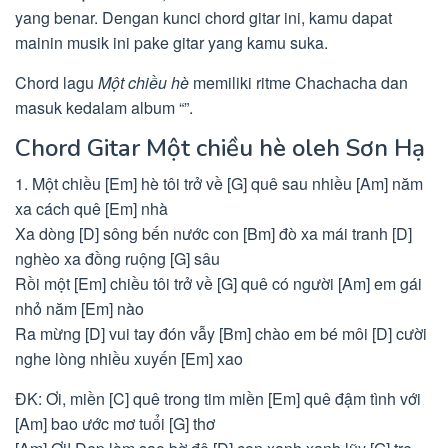
yang benar. Dengan kunci chord gitar ini, kamu dapat
mainin musik ini pake gitar yang kamu suka.
Chord lagu
Một chiều hè
memiliki ritme Chachacha dan
masuk kedalam album “”.
Chord Gitar Một chiều hè oleh Sơn Hạ
1. Một chiều [Em] hè tôi trở về [G] quê sau nhiều [Am] năm
xa cách quê [Em] nhà
Xa dòng [D] sông bến nước con [Bm] đò xa mái tranh [D]
nghèo xa đồng ruộng [G] sâu
Rồi một [Em] chiều tôi trở về [G] quê có người [Am] em gái
nhỏ năm [Em] nào
Ra mừng [D] vui tay đón vẫy [Bm] chào em bé môi [D] cười
nghe lòng nhiều xuyến [Em] xao
ĐK: Ơi, miền [C] quê trong tim miền [Em] quê đậm tình với
[Am] bao ước mơ tuổi [G] thơ