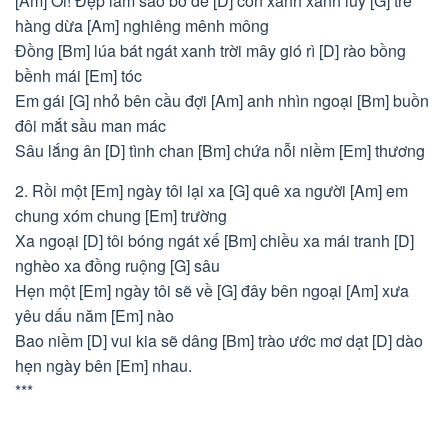
[Am] Ơi! Đẹp làm sao bờ đê [D] con xanh xanh lũy [G] tre
hàng dừa [Am] nghiêng mênh mông
Đồng [Bm] lúa bát ngát xanh trời mây gió rì [D] rào bồng
bềnh mái [Em] tóc
Em gái [G] nhỏ bên cầu đợi [Am] anh nhìn ngoại [Bm] buồn
đôi mắt sầu man mác
Sâu lắng ân [D] tình chan [Bm] chứa nỗi niềm [Em] thương
2. Rồi một [Em] ngày tôi lại xa [G] quê xa người [Am] em
chung xóm chung [Em] trường
Xa ngoại [D] tôi bóng ngát xế [Bm] chiều xa mái tranh [D]
nghèo xa đồng ruộng [G] sâu
Hẹn một [Em] ngày tôi sẽ về [G] đây bên ngoại [Am] xưa
yêu dấu năm [Em] nào
Bao niềm [D] vui kia sẽ dâng [Bm] trào ước mơ dạt [D] dào
hẹn ngày bên [Em] nhau.
***