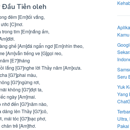
Kehab
 Đầu Tiên oleh
rong đêm [Em]tối vắng,
o ước [C]mơ.
Aplik
a trong tim [Em]nắng ấm,
Kamu 
[Am]đời.
Googl
hàng ghế [Am]đá ngẩn ngơ [Em]nhìn theo,
Sekar
me [Am]vẫn tiếng ve [G]gọi reo,
Indon
 năm [E7]tháng
ngồi lắng [G7]nghe lời Thầy năm [Am]xưa.
Samsu
 cha [G7]phai màu,
Seru 
hông [G7]ngừng rơi,
Yuk K
 mãi không [G7]đợi ta,
Yang 
tiếc ngày [Am]mai.
Chat
o nhớ đến [G7]năm nào,
 dâng lên Thầy [G7]cô,
Terba
i, mái tóc [G7]bạc phơ,
Ultra
chân trẻ [Am]thơ.
Pakai