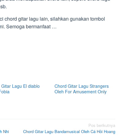
dsb.
i chord gitar lagu lain, silahkan gunakan tombol
 ini. Semoga bermanfaat …
Gitar Lagu El diablo
Chord Gitar Lagu Strangers
Fobia
Oleh For Amusement Only
Pos berikutnya
h Nhi
Chord Gitar Lagu Bandamusical Oleh Cá Hồi Hoang