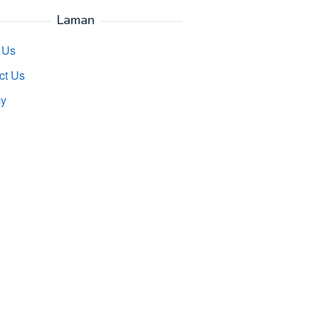
Laman
 Us
ct Us
cy