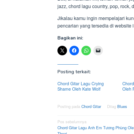
jazz, chord lagu country, pop, rock, 
Jikalau kamu ingin mempelajari kunc
pencarian yang tersedia di website
Bagikan ini:
Posting terkait:
Chord Gitar Lagu Crying
Chord 
Shame Oleh Kate Wolf
Oleh 
Posting pada
Chord Gitar
Ditag
Blues
Navigasi
Pos sebelumnya
Chord Gitar Lagu Anh Em Tương Phùng Ole
pos
Thoại