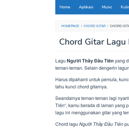
Loncat
Home
Aplikasi
Music
Kuli
ke
konten
HOMEPAGE
/
CHORD GITAR
/
CHORD GITA
Chord Gitar Lagu
Lagu
Người Thầy Đầu Tiên
yang d
teman-teman. Selain dengerin lagun
Harus dipahami untuk pemula, kunc
tahu kunci chord gitarnya.
Seandainya teman-teman lagi nyarii
Tiên”, kamu berada di laman yang p
lagu ini menggunakan gitar yang ter
Chord lagu
Người Thầy Đầu Tiên
pu