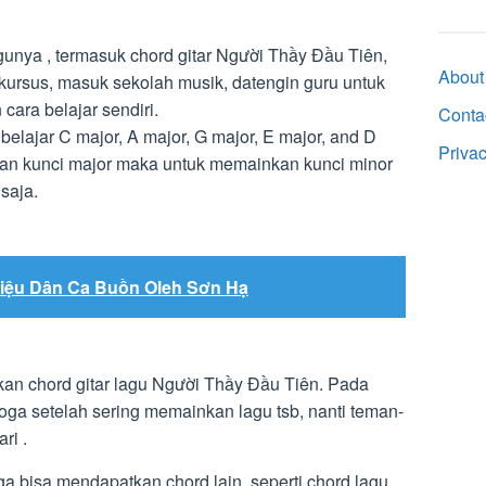
gunya , termasuk chord gitar Người Thầy Đầu Tiên,
About
kursus, masuk sekolah musik, datengin guru untuk
cara belajar sendiri.
Conta
elajar C major, A major, G major, E major, and D
Priva
an kunci major maka untuk memainkan kunci minor
saja.
Diệu Dân Ca Buồn Oleh Sơn Hạ
nkan chord gitar lagu Người Thầy Đầu Tiên. Pada
ga setelah sering memainkan lagu tsb, nanti teman-
ri .
ga bisa mendapatkan chord lain, seperti chord lagu