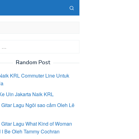
Random Post
Naik KRL Commuter Line Untuk
la
Ke Uin Jakarta Naik KRL
 Gitar Lagu Ngôi sao cảm Oleh Lê
 Gitar Lagu What Kind of Woman
 I Be Oleh Tammy Cochran