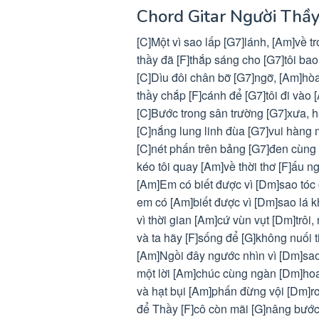
Chord Gitar Người Thầy
[C]Một vì sao lấp [G7]lánh, [Am]về t
thầy đã [F]thắp sáng cho [G7]tôi ba
[C]Dìu đôi chân bỡ [G7]ngỡ, [Am]hò
thầy chắp [F]cánh để [G7]tôi đi vào 
[C]Bước trong sân trường [G7]xưa, 
[C]nắng lung linh đùa [G7]vui hàng 
[C]nét phấn trên bảng [G7]đen cùng
kéo tôi quay [Am]về thời thơ [F]ấu 
[Am]Em có biết được vì [Dm]sao tóc
em có [Am]biết được vì [Dm]sao lá k
vì thời gian [Am]cứ vùn vụt [Dm]trôi,
và ta hãy [F]sống để [G]không nuối 
[Am]Ngồi đây ngước nhìn vì [Dm]sa
một lời [Am]chúc cùng ngàn [Dm]hoa
và hạt bụi [Am]phấn đừng vội [Dm]rơ
để Thầy [F]cô còn mãi [G]nâng bước 