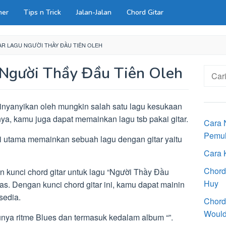
ner
Tips n Trick
Jalan-Jalan
Chord Gitar
R LAGU NGƯỜI THẦY ĐẦU TIÊN OLEH
 Người Thầy Đầu Tiên Oleh
Cari
untuk:
inyanyikan oleh mungkin salah satu lagu kesukaan
ya, kamu juga dapat memainkan lagu tsb pakai gitar.
Cara 
Pemu
i utama memainkan sebuah lagu dengan gitar yaitu
Cara 
Chord
n kunci chord gitar untuk lagu “Người Thầy Đầu
Huy
as. Dengan kunci chord gitar ini, kamu dapat mainin
sedia.
Chord
Would
nya ritme Blues dan termasuk kedalam album “”.