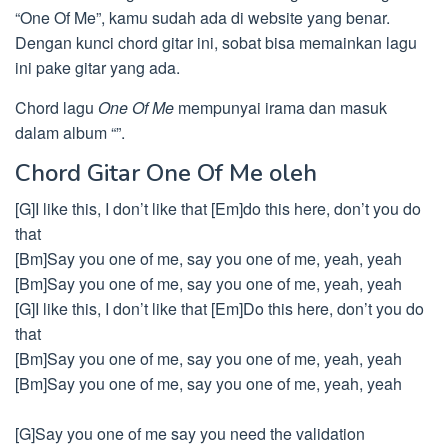
“One Of Me”, kamu sudah ada di website yang benar.
Dengan kunci chord gitar ini, sobat bisa memainkan lagu
ini pake gitar yang ada.
Chord lagu
One Of Me
mempunyai irama dan masuk
dalam album “”.
Chord Gitar One Of Me oleh
[G]I like this, I don’t like that [Em]do this here, don’t you do
that
[Bm]Say you one of me, say you one of me, yeah, yeah
[Bm]Say you one of me, say you one of me, yeah, yeah
[G]I like this, I don’t like that [Em]Do this here, don’t you do
that
[Bm]Say you one of me, say you one of me, yeah, yeah
[Bm]Say you one of me, say you one of me, yeah, yeah
[G]Say you one of me say you need the validation