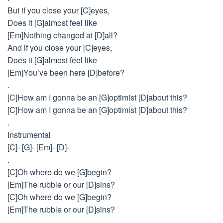
But if you close your [C]eyes,
Does it [G]almost feel like
[Em]Nothing changed at [D]all?
And if you close your [C]eyes,
Does it [G]almost feel like
[Em]You’ve been here [D]before?
.
[C]How am I gonna be an [G]optimist [D]about this?
[C]How am I gonna be an [G]optimist [D]about this?
.
Instrumental
[C]- [G]- [Em]- [D]-
.
[C]Oh where do we [G]begin?
[Em]The rubble or our [D]sins?
[C]Oh where do we [G]begin?
[Em]The rubble or our [D]sins?
.