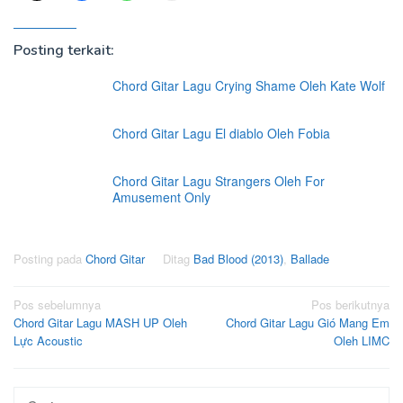
Posting terkait:
Chord Gitar Lagu Crying Shame Oleh Kate Wolf
Chord Gitar Lagu El diablo Oleh Fobia
Chord Gitar Lagu Strangers Oleh For
Amusement Only
Posting pada
Chord Gitar
Ditag
Bad Blood (2013)
,
Ballade
Navigasi
Pos sebelumnya
Pos berikutnya
Chord Gitar Lagu MASH UP Oleh
Chord Gitar Lagu Gió Mang Em
pos
Lực Acoustic
Oleh LIMC
Cari