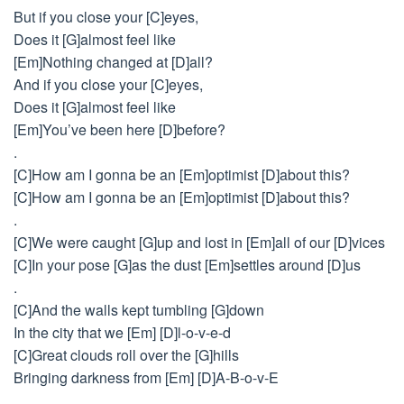
But if you close your [C]eyes,
Does it [G]almost feel like
[Em]Nothing changed at [D]all?
And if you close your [C]eyes,
Does it [G]almost feel like
[Em]You’ve been here [D]before?
.
[C]How am I gonna be an [Em]optimist [D]about this?
[C]How am I gonna be an [Em]optimist [D]about this?
.
[C]We were caught [G]up and lost in [Em]all of our [D]vices
[C]In your pose [G]as the dust [Em]settles around [D]us
.
[C]And the walls kept tumbling [G]down
In the city that we [Em] [D]l-o-v-e-d
[C]Great clouds roll over the [G]hills
Bringing darkness from [Em] [D]A-B-o-v-E
.