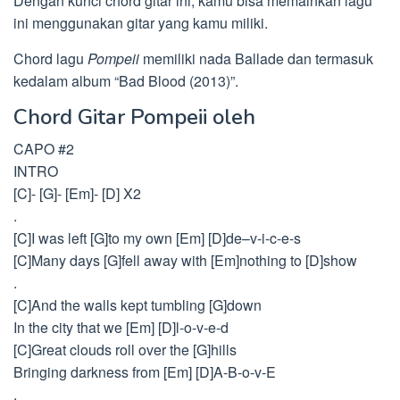
Dengan kunci chord gitar ini, kamu bisa memainkan lagu
ini menggunakan gitar yang kamu miliki.
Chord lagu
Pompeii
memiliki nada Ballade dan termasuk
kedalam album “Bad Blood (2013)”.
Chord Gitar Pompeii oleh
CAPO #2
INTRO
[C]- [G]- [Em]- [D] X2
.
[C]I was left [G]to my own [Em] [D]de–v-i-c-e-s
[C]Many days [G]fell away with [Em]nothing to [D]show
.
[C]And the walls kept tumbling [G]down
In the city that we [Em] [D]l-o-v-e-d
[C]Great clouds roll over the [G]hills
Bringing darkness from [Em] [D]A-B-o-v-E
.