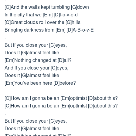
[C]And the walls kept tumbling [G]down
In the city that we [Em] [D]l-o-v-e-d
[C]Great clouds roll over the [G]hills
Bringing darkness from [Em] [D]A-B-o-v-E
.
But if you close your [C]eyes,
Does it [G]almost feel like
[Em]Nothing changed at [D]all?
And if you close your [C]eyes,
Does it [G]almost feel like
[Em]You’ve been here [D]before?
.
[C]How am I gonna be an [Em]optimist [D]about this?
[C]How am I gonna be an [Em]optimist [D]about this?
.
But if you close your [C]eyes,
Does it [G]almost feel like
[Em]Nothing changed at [D]all?