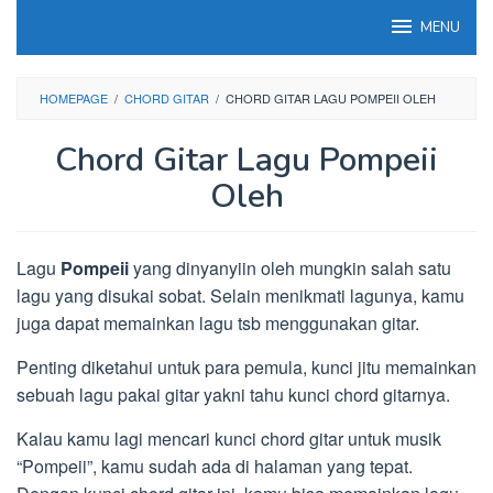
Loncat
MENU
ke
konten
HOMEPAGE
/
CHORD GITAR
/
CHORD GITAR LAGU POMPEII OLEH
Chord Gitar Lagu Pompeii
Oleh
Lagu
Pompeii
yang dinyanyiin oleh mungkin salah satu
lagu yang disukai sobat. Selain menikmati lagunya, kamu
juga dapat memainkan lagu tsb menggunakan gitar.
Penting diketahui untuk para pemula, kunci jitu memainkan
sebuah lagu pakai gitar yakni tahu kunci chord gitarnya.
Kalau kamu lagi mencari kunci chord gitar untuk musik
“Pompeii”, kamu sudah ada di halaman yang tepat.