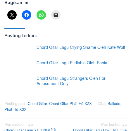
Bagikan ini:
Posting terkait:
Chord Gitar Lagu Crying Shame Oleh Kate Wolf
Chord Gitar Lagu El diablo Oleh Fobia
Chord Gitar Lagu Strangers Oleh For
Amusement Only
Posting pada
Chord Gitar
,
Chord Gitar Phát Hồ X2X
Ditag
Ballade
,
Phát Hồ X2X
Navigasi
Pos sebelumnya
Pos berikutnya
Chord Gitar Lagu YÊU NGƯỜI
Chord Gitar Lagu How Do I Live