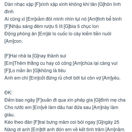
Dàn nhạc xập [F]xình xập xình không khí tân [G]hôn linh
đình
Ai cũng xì [Em]xầm đôi mình nhìn tụi nó [Am]tình bể bình
[F]Nhậu sáng đêm rượu 5 lít [G]bia 5 chục lon
Động phòng ân [Em]ái lo cuốc lo cày kiếm tiền nuôi
[Am]con.
[F]Hai nhà ta [G]nay thành sui
[Em]Thêm thằng cu hay cô công [Am]chúa lại càng vui
[F]Lo mần ăn [G]không là tiêu
Anh em chí [Em]cốt đừng rủ chơi bời tui còn vợ [Am]yêu.
ĐK:
Đếm bao ngày [F]xuân đi qua xin phép gia [G]đình mẹ cha
Cho rước em [Em]về làm dâu hai đứa sau [Am]này làm
giàu.
Kéo theo đàn [F]trai bưng mâm coi bói ngay [G]ngày 25
Nàng ơi anh [Em]tới anh đón em về kết tình trăm [Am]năm.