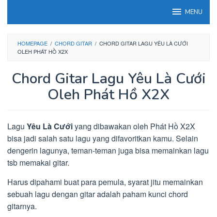
Loncat
MENU
ke
konten
HOMEPAGE
/
CHORD GITAR
/
CHORD GITAR LAGU YÊU LÀ CƯỚI
OLEH PHÁT HỒ X2X
Chord Gitar Lagu Yêu Là Cưới
Oleh Phát Hồ X2X
Lagu
Yêu Là Cưới
yang dibawakan oleh Phát Hồ X2X
bisa jadi salah satu lagu yang difavoritkan kamu. Selain
dengerin lagunya, teman-teman juga bisa memainkan lagu
tsb memakai gitar.
Harus dipahami buat para pemula, syarat jitu memainkan
sebuah lagu dengan gitar adalah paham kunci chord
gitarnya.