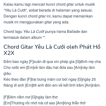
Kalau kamu lagi mencari kunci chord gitar untuk musik
“Yêu Là Cưới”, sobat berada di halaman yang sesuai.
Dengan kunci chord gitar ini, kamu dapat memainkan
musik ini menggunakan gitar yang ada.
Chord lagu
Yêu Là Cưới
punya irama Ballade dan
termasuk dalam album “”.
Chord Gitar Yêu Là Cưới oleh Phát Hồ
X2X
Đếm bao ngày [F]xuân đi qua xin phép gia [G]đình mẹ cha
Cho rước em [Em]về làm dâu hai đứa sau [Am]này làm
giàu.
Kéo theo đàn [F]trai bưng mâm coi bói ngay [G]ngày 25
Nàng ơi anh [Em]tới anh đón em về kết tình trăm [Am]năm.
[F]Đêm nằm mơ [G]ngày làm thơ
[Em]Thương rồi nhớ mà cớ sao [Am]lòng thẫn thờ