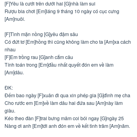
[F]Yêu là cưới trên dưới hai [G]nhà làm sui
Rượu bia chơi [Em]láng 9 tháng 10 ngày có cục cưng
[Am]nuôi.
[F]Tình mặn nồng [G]yêu đậm sâu
Có đứt tơ [Em]hồng thì cũng không làm cho ta [Am]xa cách
nhau
[F]Em trồng rau [G]anh cắm câu
Tính toán trong [Em]đầu nhất quyết đón em về làm
[Am]dâu.
ĐK:
Đếm bao ngày [F]xuân đi qua xin phép gia [G]đình mẹ cha
Cho rước em [Em]về làm dâu hai đứa sau [Am]này làm
giàu.
Kéo theo đàn [F]trai bưng mâm coi bói ngay [G]ngày 25
Nàng ơi anh [Em]tới anh đón em về kết tình trăm [Am]năm.