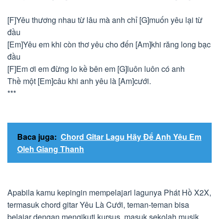
[F]Yêu thương nhau từ lâu mà anh chỉ [G]muốn yêu lại từ
đầu
[Em]Yêu em khi còn thơ yêu cho đến [Am]khi răng long bạc
đầu
[F]Em ơi em đừng lo kề bên em [G]luôn luôn có anh
Thề một [Em]câu khi anh yêu là [Am]cưới.
***
Baca juga:
Chord Gitar Lagu Hãy Để Anh Yêu Em
Oleh Giang Thanh
Apabila kamu kepingin mempelajari lagunya Phát Hồ X2X,
termasuk chord gitar Yêu Là Cưới, teman-teman bisa
belajar dengan mengikuti kursus, masuk sekolah musik,