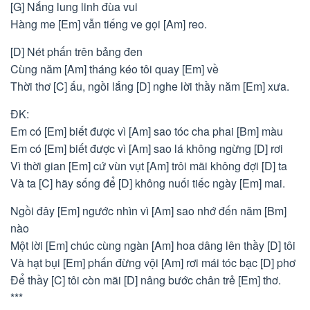
[G] Nắng lung linh đùa vui
Hàng me [Em] vẫn tiếng ve gọi [Am] reo.
[D] Nét phấn trên bảng đen
Cùng năm [Am] tháng kéo tôi quay [Em] về
Thời thơ [C] ấu, ngồi lắng [D] nghe lời thầy năm [Em] xưa.
ĐK:
Em có [Em] biết được vì [Am] sao tóc cha phai [Bm] màu
Em có [Em] biết được vì [Am] sao lá không ngừng [D] rơi
Vì thời gian [Em] cứ vùn vụt [Am] trôi mãi không đợi [D] ta
Và ta [C] hãy sống để [D] không nuối tiếc ngày [Em] mai.
Ngồi đây [Em] ngước nhìn vì [Am] sao nhớ đến năm [Bm]
nào
Một lời [Em] chúc cùng ngàn [Am] hoa dâng lên thầy [D] tôi
Và hạt bụi [Em] phấn đừng vội [Am] rơi mái tóc bạc [D] phơ
Để thầy [C] tôi còn mãi [D] nâng bước chân trẻ [Em] thơ.
***