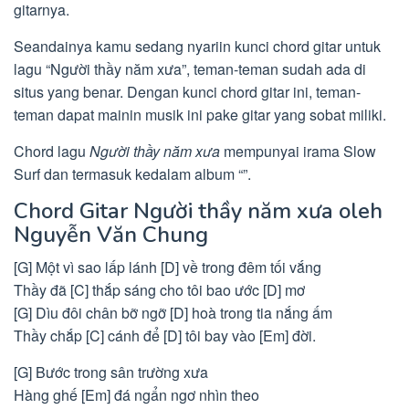
gitarnya.
Seandainya kamu sedang nyariin kunci chord gitar untuk
lagu “Người thầy năm xưa”, teman-teman sudah ada di
situs yang benar. Dengan kunci chord gitar ini, teman-
teman dapat mainin musik ini pake gitar yang sobat miliki.
Chord lagu
Người thầy năm xưa
mempunyai irama Slow
Surf dan termasuk kedalam album “”.
Chord Gitar Người thầy năm xưa oleh
Nguyễn Văn Chung
[G] Một vì sao lấp lánh [D] về trong đêm tối vắng
Thầy đã [C] thắp sáng cho tôi bao ước [D] mơ
[G] Dìu đôi chân bỡ ngỡ [D] hoà trong tia nắng ấm
Thầy chắp [C] cánh để [D] tôi bay vào [Em] đời.
[G] Bước trong sân trường xưa
Hàng ghế [Em] đá ngẩn ngơ nhìn theo