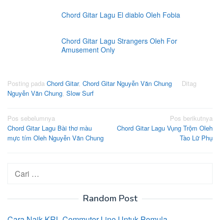
Chord Gitar Lagu El diablo Oleh Fobia
Chord Gitar Lagu Strangers Oleh For
Amusement Only
Posting pada
Chord Gitar
,
Chord Gitar Nguyễn Văn Chung
Ditag
Nguyễn Văn Chung
,
Slow Surf
Navigasi
Pos sebelumnya
Pos berikutnya
Chord Gitar Lagu Bài thơ màu
Chord Gitar Lagu Vụng Trộm Oleh
pos
mực tím Oleh Nguyễn Văn Chung
Tào Lữ Phụ
Cari
untuk:
Random Post
Cara Naik KRL Commuter Line Untuk Pemula