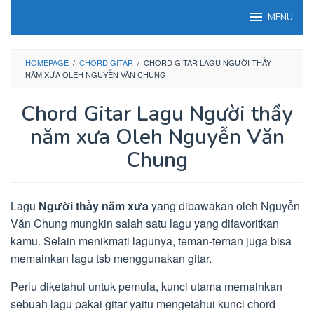
Loncat
MENU
ke
konten
HOMEPAGE
/
CHORD GITAR
/
CHORD GITAR LAGU NGƯỜI THẦY
NĂM XƯA OLEH NGUYỄN VĂN CHUNG
Chord Gitar Lagu Người thầy
năm xưa Oleh Nguyễn Văn
Chung
Lagu
Người thầy năm xưa
yang dibawakan oleh Nguyễn
Văn Chung mungkin salah satu lagu yang difavoritkan
kamu. Selain menikmati lagunya, teman-teman juga bisa
memainkan lagu tsb menggunakan gitar.
Perlu diketahui untuk pemula, kunci utama memainkan
sebuah lagu pakai gitar yaitu mengetahui kunci chord