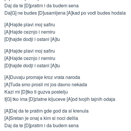
Daj da te [D]pratim i da budem sena
Da[G] ne budes [D]usamljena [A]kad po vodi budes hodala
[A]Hajde plavi moj safiru
[A]Hajde ceznjo i nemiru
[D]hajde dodji i ostani [A]tu
[A]Hajde plavi moj safiru
[A]Hajde ceznjo i nemiru
[D]hajde dodji i ostani [A]tu
[A]Duvaju promaje kroz vrata naroda
[A]Tuda smo prosli mi jos davno nekada
Kazi mi [D]tko ti guzva postelju
I[G] tko ima [D]zlatne kljuceve [A]od tvojih tajnih odaja
[A]Daj da te pratim gde god da si krenula
[A]Sretan je onaj s kim si noci delila
Daj da te [D]pratim i da budem sena