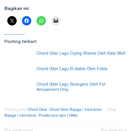
Bagikan ini:
Posting terkait:
Chord Gitar Lagu Crying Shame Oleh Kate Wolf
Chord Gitar Lagu El diablo Oleh Fobia
Chord Gitar Lagu Strangers Oleh For
Amusement Only
Posting pada
Chord Gitar
,
Chord Gitar Bajaga i Instruktori
Ditag
Bajaga i Instruktori
,
Prodavnica tajni (1988)
Navigasi
Pos sebelumnya
Pos berikutnya