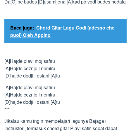
Da[G] ne budes [D]usamljena [A]kad po vodi budes hodala
Baca juga:
Chord Gitar Lagu Godi (adesso che
puoi) Oleh Appino
[A]Hajde plavi moj safiru
[A]Hajde ceznjo i nemiru
[D]hajde dodji i ostani [A]tu
[A]Hajde plavi moj safiru
[A]Hajde ceznjo i nemiru
[D]hajde dodji i ostani [A]tu
***
Jikalau kamu ingin mempelajari lagunya Bajaga i
Instruktori, termasuk chord gitar Plavi safir, sobat dapat