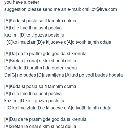
you have a better
suggestion please send me an e-mail:
chill.bt@live.com
[A]Kuda si posla sa ti tamnim ocima
[A]I cije ime ti na usni pociva
kazi mi [D]ko ti guzva postelju
I [G]ko ima zlatn[D]e kljuceve o[A]d tvojih tajnih odaja
[A]Daj da te pratim gde god da si krenula
[A]Sretan je onaj s kim si noci delila
Daj da te [D]pratim i da budem sena
Da[G] ne budes [D]usamljena [A]kad po vodi budes hodala
[A]Kuda si posla sa ti tamnim ocima
[A]I cije ime ti na usni pociva
kazi mi [D]ko ti guzva postelju
I [G]ko ima zlatn[D]e kljuceve o[A]d tvojih tajnih odaja
[A]Daj da te pratim gde god da si krenula
[A]Sretan je onaj s kim si noci delila