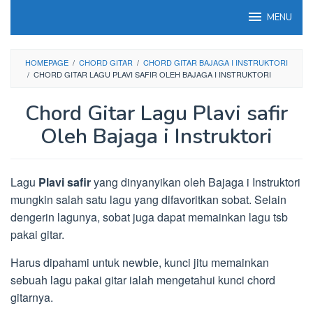
Loncat
MENU
ke
konten
HOMEPAGE
/
CHORD GITAR
/
CHORD GITAR BAJAGA I INSTRUKTORI
/
CHORD GITAR LAGU PLAVI SAFIR OLEH BAJAGA I INSTRUKTORI
Chord Gitar Lagu Plavi safir
Oleh Bajaga i Instruktori
Lagu
Plavi safir
yang dinyanyikan oleh Bajaga i Instruktori
mungkin salah satu lagu yang difavoritkan sobat. Selain
dengerin lagunya, sobat juga dapat memainkan lagu tsb
pakai gitar.
Harus dipahami untuk newbie, kunci jitu memainkan
sebuah lagu pakai gitar ialah mengetahui kunci chord
gitarnya.