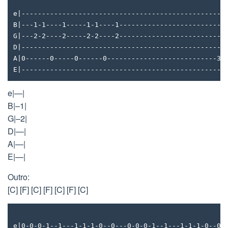
e|--------------------------------------------------
B|---1-1----1-----1-1----1--------------------------
G|---2-2----2-----2-2----2--------------------------
D|--------------------------------------------------
A|0------0-----0------0---------------------------3-
E|--------------------------------------------------
e|—|
B|–1|
G|–2|
D|—|
A|—|
E|—|
Outro:
[C] [F] [C] [F] [C] [F] [C]
e|0-0-0-1--1---1-1-1-0--0---0-0-0-1--1---1-1-1-0--0-