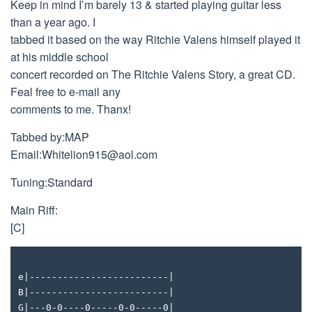
Keep in mind I’m barely 13 & started playing guitar less
than a year ago. I
tabbed it based on the way Ritchie Valens himself played it
at his middle school
concert recorded on The Ritchie Valens Story, a great CD.
Feal free to e-mail any
comments to me. Thanx!
Tabbed by:MAP
Email:
Whitelion915@aol.com
Tuning:Standard
Main Riff:
[C]
e|-------------------------|
B|-------------------------|
G|---0-0----0-----0-0-----0|