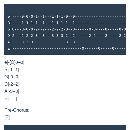
e|----0-0-0-1--1---1-1-1-0--0-----------------------
B|----1-1-1-1--1---1-1-1-1--1-----------------------
G|0---0-0-0-2--2---2-2-2-0--0------0-0----0-----0-0-
D|2---2-2-2-3--3---3-3-3-2--2------2-2----2-----2-2-
A|----3-3-3--------------3--3-----------------------
E|------------------------------0------0-----0------
e|-[C]0–0|
B|-1–1|
G|-0–0|
D|-2–2|
A|-3–3|
E|—–|
Pre-Chorus:
[F]