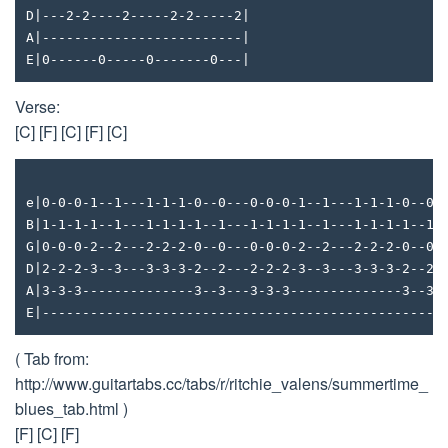
D|---2-2----2-----2-2-----2|
A|-------------------------|
E|0------0-----0-------0---|
Verse:
[C] [F] [C] [F] [C]
e|0-0-0-1--1---1-1-1-0--0---0-0-0-1--1---1-1-1-0--0-
B|1-1-1-1--1---1-1-1-1--1---1-1-1-1--1---1-1-1-1--1-
G|0-0-0-2--2---2-2-2-0--0---0-0-0-2--2---2-2-2-0--0-
D|2-2-2-3--3---3-3-3-2--2---2-2-2-3--3---3-3-3-2--2-
A|3-3-3--------------3--3---3-3-3--------------3--3-
E|--------------------------------------------------
( Tab from:
http://www.guitartabs.cc/tabs/r/ritchie_valens/summertime_
blues_tab.html )
[F] [C] [F]