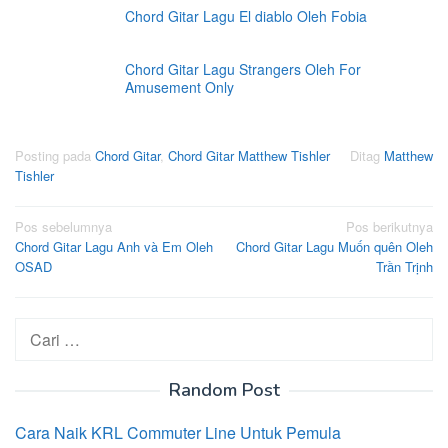
Chord Gitar Lagu El diablo Oleh Fobia
Chord Gitar Lagu Strangers Oleh For
Amusement Only
Posting pada
Chord Gitar
,
Chord Gitar Matthew Tishler
Ditag
Matthew
Tishler
Navigasi
Pos sebelumnya
Pos berikutnya
Chord Gitar Lagu Anh và Em Oleh
Chord Gitar Lagu Muốn quên Oleh
pos
OSAD
Trần Trịnh
Cari
untuk:
Random Post
Cara Naik KRL Commuter Line Untuk Pemula