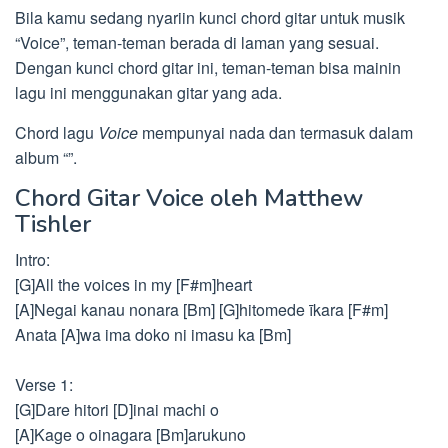
Bila kamu sedang nyariin kunci chord gitar untuk musik
“Voice”, teman-teman berada di laman yang sesuai.
Dengan kunci chord gitar ini, teman-teman bisa mainin
lagu ini menggunakan gitar yang ada.
Chord lagu
Voice
mempunyai nada dan termasuk dalam
album “”.
Chord Gitar Voice oleh Matthew
Tishler
Intro:
[G]All the voices in my [F#m]heart
[A]Negai kanau nonara [Bm] [G]hitomede īkara [F#m]
Anata [A]wa ima doko ni imasu ka [Bm]
Verse 1:
[G]Dare hitori [D]inai machi o
[A]Kage o oinagara [Bm]arukuno