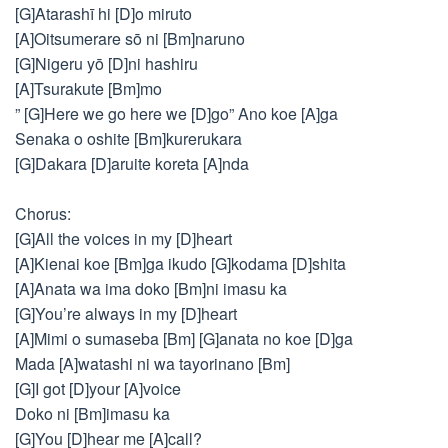
[G]Atarashī hi [D]o miruto
[A]Oitsumerare sō ni [Bm]naruno
[G]Nigeru yō [D]ni hashiru
[A]Tsurakute [Bm]mo
” [G]Here we go here we [D]go” Ano koe [A]ga
Senaka o oshite [Bm]kurerukara
[G]Dakara [D]aruite koreta [A]nda
Chorus:
[G]All the voices in my [D]heart
[A]Kienai koe [Bm]ga ikudo [G]kodama [D]shita
[A]Anata wa ima doko [Bm]ni imasu ka
[G]You’re always in my [D]heart
[A]Mimi o sumaseba [Bm] [G]anata no koe [D]ga
Mada [A]watashi ni wa tayorinano [Bm]
[G]I got [D]your [A]voice
Doko ni [Bm]imasu ka
[G]You [D]hear me [A]call?