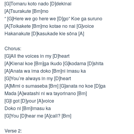
[G]Tomaru koto nado [D]dekinai
[A]Tsurakute [Bm]mo
” [G]Here we go here we [D]go” Koe ga suruno
[A]Toikakete [Bm]mo kotae no nai [G]voice
Hakanakute [D]kasukade kie sōna [A]
Chorus:
[G]All the voices in my [D]heart
[A]Kienai koe [Bm]ga ikudo [G]kodama [D]shita
[A]Anata wa ima doko [Bm]ni imasu ka
[G]You’re always in my [D]heart
[A]Mimi o sumaseba [Bm] [G]anata no koe [D]ga
Mada [A]watashi ni wa tayorinano [Bm]
[G]I got [D]your [A]voice
Doko ni [Bm]imasu ka
[G]You [D]hear me [A]call? [Bm]
Verse 2: