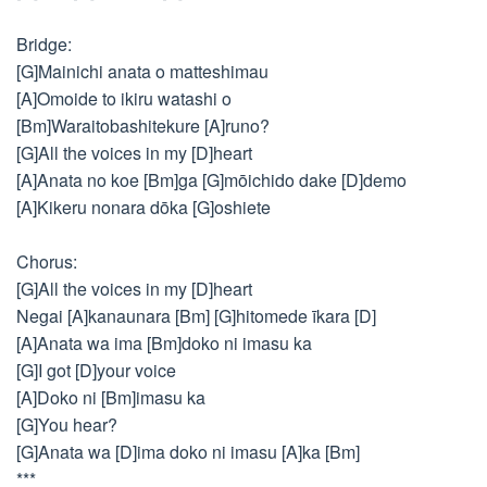
Bridge:
[G]Mainichi anata o matteshimau
[A]Omoide to ikiru watashi o
[Bm]Waraitobashitekure [A]runo?
[G]All the voices in my [D]heart
[A]Anata no koe [Bm]ga [G]mōichido dake [D]demo
[A]Kikeru nonara dōka [G]oshiete
Chorus:
[G]All the voices in my [D]heart
Negai [A]kanaunara [Bm] [G]hitomede īkara [D]
[A]Anata wa ima [Bm]doko ni imasu ka
[G]I got [D]your voice
[A]Doko ni [Bm]imasu ka
[G]You hear?
[G]Anata wa [D]ima doko ni imasu [A]ka [Bm]
***