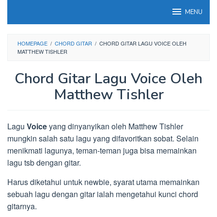
Loncat
MENU
ke
konten
HOMEPAGE
/
CHORD GITAR
/
CHORD GITAR LAGU VOICE OLEH
MATTHEW TISHLER
Chord Gitar Lagu Voice Oleh
Matthew Tishler
Lagu
Voice
yang dinyanyikan oleh Matthew Tishler
mungkin salah satu lagu yang difavoritkan sobat. Selain
menikmati lagunya, teman-teman juga bisa memainkan
lagu tsb dengan gitar.
Harus diketahui untuk newbie, syarat utama memainkan
sebuah lagu dengan gitar ialah mengetahui kunci chord
gitarnya.