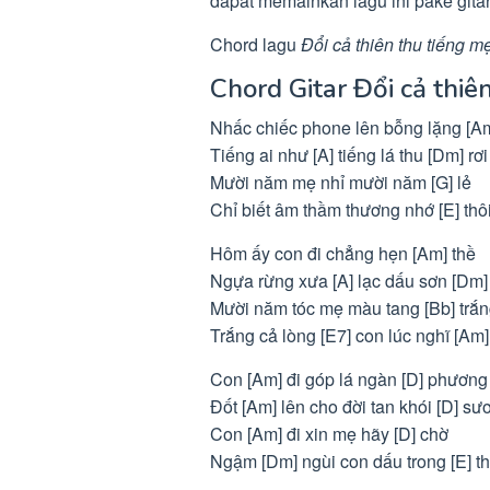
dapat memainkan lagu ini pake gitar
Chord lagu
Đổi cả thiên thu tiếng m
Chord Gitar Đổi cả thiê
Nhấc chiếc phone lên bỗng lặng [A
Tiếng ai như [A] tiếng lá thu [Dm] rơi
Mười năm mẹ nhỉ mười năm [G] lẻ
Chỉ biết âm thầm thương nhớ [E] thôi
Hôm ấy con đi chẳng hẹn [Am] thề
Ngựa rừng xưa [A] lạc dấu sơn [Dm]
Mười năm tóc mẹ màu tang [Bb] trắ
Trắng cả lòng [E7] con lúc nghĩ [Am]
Con [Am] đi góp lá ngàn [D] phương
Đốt [Am] lên cho đời tan khói [D] sư
Con [Am] đi xin mẹ hãy [D] chờ
Ngậm [Dm] ngùi con dấu trong [E] t