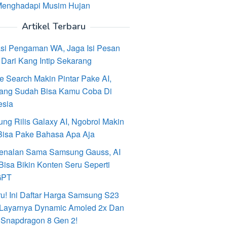
Menghadapi Musim Hujan
Artikel Terbaru
asi Pengaman WA, Jaga Isi Pesan
Dari Kang Intip Sekarang
e Search Makin Pintar Pake AI,
ang Sudah Bisa Kamu Coba Di
esia
ng Rilis Galaxy AI, Ngobrol Makin
Bisa Pake Bahasa Apa Aja
enalan Sama Samsung Gauss, AI
Bisa Bikin Konten Seru Seperti
GPT
ru! Ini Daftar Harga Samsung S23
, Layarnya Dynamic Amoled 2x Dan
 Snapdragon 8 Gen 2!