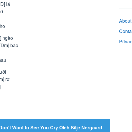
D] lá
mơ
About
thơ
Conta
] ngào
Priva
 [Dm] bao
nhau
ười
] rơi
]
Don't Want to See You Cry Oleh Silje Nergaard