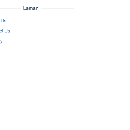
Laman
 Us
ct Us
cy