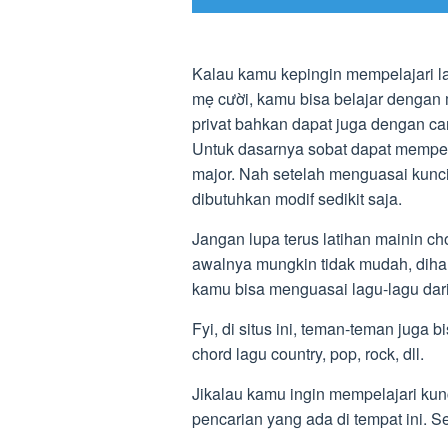
Kalau kamu kepingin mempelajari lag
mẹ cười, kamu bisa belajar dengan m
privat bahkan dapat juga dengan ca
Untuk dasarnya sobat dapat mempela
major. Nah setelah menguasai kunc
dibutuhkan modif sedikit saja.
Jangan lupa terus latihan mainin cho
awalnya mungkin tidak mudah, dihar
kamu bisa menguasai lagu-lagu dari
Fyi, di situs ini, teman-teman juga 
chord lagu country, pop, rock, dll.
Jikalau kamu ingin mempelajari kunci
pencarian yang ada di tempat ini.