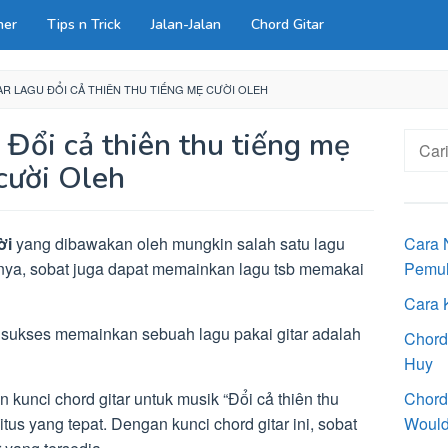
ner
Tips n Trick
Jalan-Jalan
Chord Gitar
R LAGU ĐỔI CẢ THIÊN THU TIẾNG MẸ CƯỜI OLEH
 Đổi cả thiên thu tiếng mẹ
Cari
untuk:
cười Oleh
ời
yang dibawakan oleh mungkin salah satu lagu
Cara 
unya, sobat juga dapat memainkan lagu tsb memakai
Pemu
Cara 
 sukses memainkan sebuah lagu pakai gitar adalah
Chord
Huy
 kunci chord gitar untuk musik “Đổi cả thiên thu
Chord
itus yang tepat. Dengan kunci chord gitar ini, sobat
Would