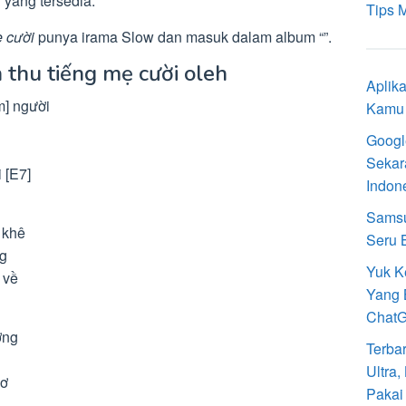
 yang tersedia.
Tips 
ẹ cười
punya irama Slow dan masuk dalam album “”.
n thu tiếng mẹ cười oleh
Aplik
m] người
Kamu 
Googl
Sekar
 [E7]
Indon
Samsu
 khê
Seru 
ng
Yuk K
 về
Yang 
Chat
ơng
Terba
Ultra
hơ
Pakai