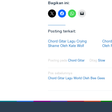
Bagikan ini:
Posting terkait:
Chord Gitar Lagu Crying
Chord 
Shame Oleh Kate Wolf
Oleh 
Posting pada
Chord Gitar
Ditag
Slow
Navigasi
Pos sebelumnya
Chord Gitar Lagu World Oleh Bee Gees
pos