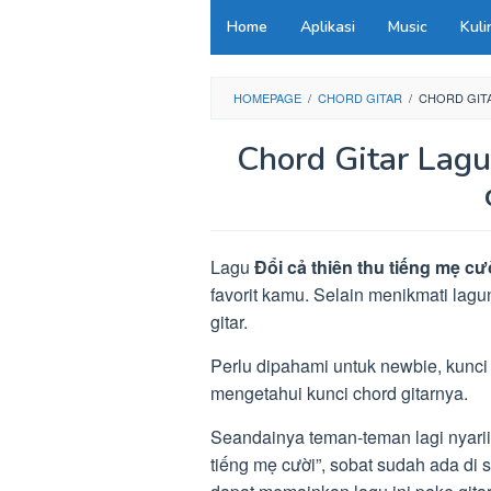
Loncat
Home
Aplikasi
Music
Kuli
ke
konten
HOMEPAGE
/
CHORD GITAR
/
CHORD GITA
Chord Gitar Lagu
Lagu
Đổi cả thiên thu tiếng mẹ cư
favorit kamu. Selain menikmati lag
gitar.
Perlu dipahami untuk newbie, kunci
mengetahui kunci chord gitarnya.
Seandainya teman-teman lagi nyariin
tiếng mẹ cười”, sobat sudah ada di s