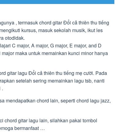
unya , termasuk chord gitar Đổi cả thiên thu tiếng
engikuti kursus, masuk sekolah musik, ikut les
ra otodidak.
jari C major, A major, G major, E major, and D
i major maka untuk memainkan kunci minor hanya
rd gitar lagu Đổi cả thiên thu tiếng mẹ cười. Pada
apkan setelah sering memainkan lagu tsb, nanti
 .
bisa mendapatkan chord lain, seperti chord lagu jazz,
 chord gitar lagu lain, silahkan pakai tombol
 Semoga bermanfaat …