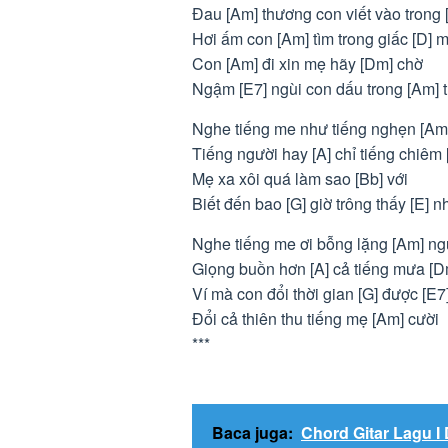
Đau [Am] thương con viết vào trong [
Hơi ấm con [Am] tìm trong giấc [D] 
Con [Am] đi xin mẹ hãy [Dm] chờ
Ngậm [E7] ngùi con dấu trong [Am] 
Nghe tiếng me như tiếng nghẹn [Am
Tiếng người hay [A] chỉ tiếng chiêm
Mẹ xa xôi quá làm sao [Bb] với
Biết đến bao [G] giờ trông thấy [E] 
Nghe tiếng me ơi bỗng lặng [Am] ng
Giọng buồn hơn [A] cả tiếng mưa [Dm
Ví mà con đổi thời gian [G] được [E7
Đổi cả thiên thu tiếng mẹ [Am] cười
***
Baca juga:
Chord Gitar Lagu I 