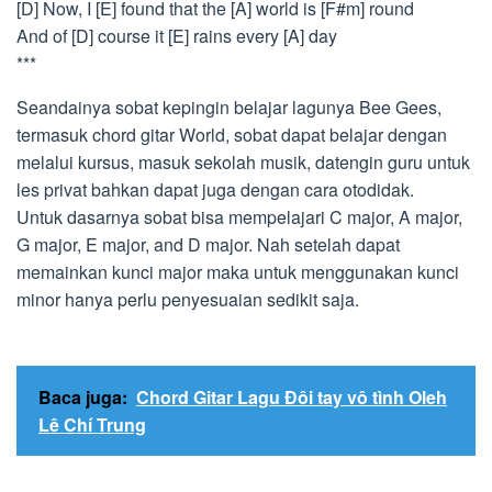
[D] Now, I [E] found that the [A] world is [F#m] round
And of [D] course it [E] rains every [A] day
***
Seandainya sobat kepingin belajar lagunya Bee Gees,
termasuk chord gitar World, sobat dapat belajar dengan
melalui kursus, masuk sekolah musik, datengin guru untuk
les privat bahkan dapat juga dengan cara otodidak.
Untuk dasarnya sobat bisa mempelajari C major, A major,
G major, E major, and D major. Nah setelah dapat
memainkan kunci major maka untuk menggunakan kunci
minor hanya perlu penyesuaian sedikit saja.
Baca juga:
Chord Gitar Lagu Đôi tay vô tình Oleh
Lê Chí Trung