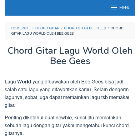
Loncat
MENU
ke
konten
HOMEPAGE
/
CHORD GITAR
/
CHORD GITAR BEE GEES
/
CHORD
GITAR LAGU WORLD OLEH BEE GEES
Chord Gitar Lagu World Oleh
Bee Gees
Lagu
World
yang dibawakan oleh Bee Gees bisa jadi
salah satu lagu yang difavoritkan kamu. Selain dengerin
lagunya, sobat juga dapat memainkan lagu tsb memakai
gitar.
Penting diketahui buat newbie, kunci jitu memainkan
sebuah lagu dengan gitar yakni mengetahui kunci chord
gitarnya.