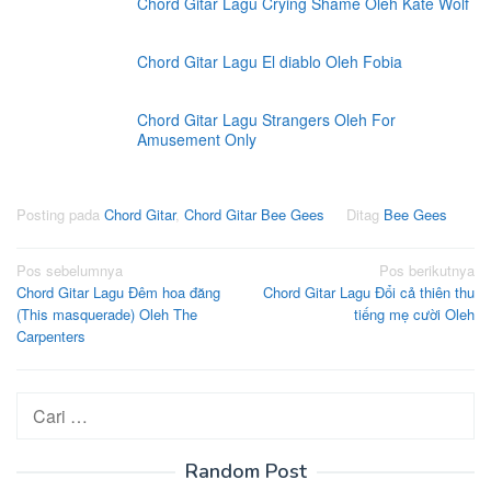
Chord Gitar Lagu Crying Shame Oleh Kate Wolf
Chord Gitar Lagu El diablo Oleh Fobia
Chord Gitar Lagu Strangers Oleh For
Amusement Only
Posting pada
Chord Gitar
,
Chord Gitar Bee Gees
Ditag
Bee Gees
Navigasi
Pos sebelumnya
Pos berikutnya
Chord Gitar Lagu Đêm hoa đăng
Chord Gitar Lagu Đổi cả thiên thu
pos
(This masquerade) Oleh The
tiếng mẹ cười Oleh
Carpenters
Cari
untuk:
Random Post