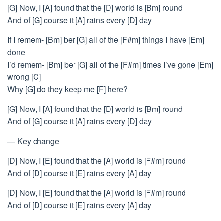
[G] Now, I [A] found that the [D] world is [Bm] round
And of [G] course it [A] rains every [D] day
If I remem- [Bm] ber [G] all of the [F#m] things I have [Em]
done
I’d remem- [Bm] ber [G] all of the [F#m] times I’ve gone [Em]
wrong [C]
Why [G] do they keep me [F] here?
[G] Now, I [A] found that the [D] world is [Bm] round
And of [G] course it [A] rains every [D] day
— Key change
[D] Now, I [E] found that the [A] world is [F#m] round
And of [D] course it [E] rains every [A] day
[D] Now, I [E] found that the [A] world is [F#m] round
And of [D] course it [E] rains every [A] day