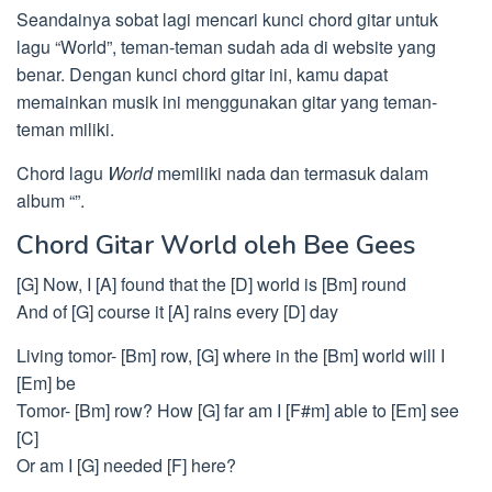
Seandainya sobat lagi mencari kunci chord gitar untuk
lagu “World”, teman-teman sudah ada di website yang
benar. Dengan kunci chord gitar ini, kamu dapat
memainkan musik ini menggunakan gitar yang teman-
teman miliki.
Chord lagu
World
memiliki nada dan termasuk dalam
album “”.
Chord Gitar World oleh Bee Gees
[G] Now, I [A] found that the [D] world is [Bm] round
And of [G] course it [A] rains every [D] day
Living tomor- [Bm] row, [G] where in the [Bm] world will I
[Em] be
Tomor- [Bm] row? How [G] far am I [F#m] able to [Em] see
[C]
Or am I [G] needed [F] here?