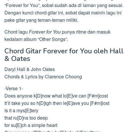
“Forever for You”, sobat sudah ada di laman yang sesuai.
Dengan kunci chord gitar ini, sobat dapat mainin lagu ini
pake gitar yang teman-teman miliki.
Chord lagu
Forever for You
punya ritme dan masuk
kedalam album “Other Songs”.
Chord Gitar Forever for You oleh Hall
& Oates
Daryl Hall & John Oates
Chords & Lyrics by Clarence Choong
-Verse 1-
Does anyone k[D]now what lo[E]ve can [F#m]cost
It’ll take you so h[D]igh then le[E]ave you [F#m]lost
Is it a mys[E]tery
that ru[D]ns too deep
for su[E]ch a simple heart