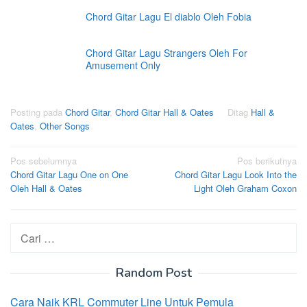
Chord Gitar Lagu El diablo Oleh Fobia
Chord Gitar Lagu Strangers Oleh For
Amusement Only
Posting pada
Chord Gitar
,
Chord Gitar Hall & Oates
Ditag
Hall &
Oates
,
Other Songs
Navigasi
Pos sebelumnya
Pos berikutnya
Chord Gitar Lagu One on One
Chord Gitar Lagu Look Into the
pos
Oleh Hall & Oates
Light Oleh Graham Coxon
Cari
untuk:
Random Post
Cara Naik KRL Commuter Line Untuk Pemula