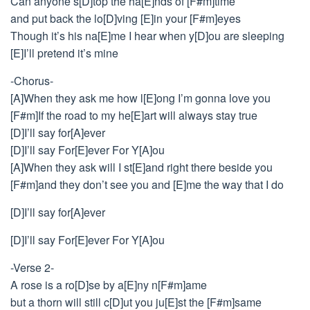
Can anyone s[D]top the ha[E]nds of [F#m]time
and put back the lo[D]ving [E]in your [F#m]eyes
Though it’s his na[E]me I hear when y[D]ou are sleeping
[E]I’ll pretend it’s mine
-Chorus-
[A]When they ask me how l[E]ong I’m gonna love you
[F#m]If the road to my he[E]art will always stay true
[D]I’ll say for[A]ever
[D]I’ll say For[E]ever For Y[A]ou
[A]When they ask will I st[E]and right there beside you
[F#m]and they don’t see you and [E]me the way that I do
[D]I’ll say for[A]ever
[D]I’ll say For[E]ever For Y[A]ou
-Verse 2-
A rose is a ro[D]se by a[E]ny n[F#m]ame
but a thorn will still c[D]ut you ju[E]st the [F#m]same