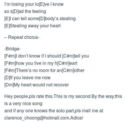
I’m losing your lo[E]ve I know
so s[D]ad the feeling
[E]I can tell some[D]body’s stealing
[E]Stealing away your heart
– Repeat chorus-
-Bridge-
[F#m]I don’t know if I should [C#m]tell you
[F#m]how you live in my h[C#m]eart
[F#m]There’s no room for an[C#m]other
[D]If you leave me now
[Dm]My heart would not recover
Hey people,pls rate this.This is my second.By the way,this
is a very nice song
and if any one knows the solo part,pls mail me at
clarence_choong@hotmail.com.Adios
!