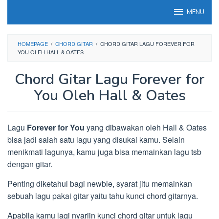
Loncat
MENU
ke
konten
HOMEPAGE
/
CHORD GITAR
/
CHORD GITAR LAGU FOREVER FOR
YOU OLEH HALL & OATES
Chord Gitar Lagu Forever for
You Oleh Hall & Oates
Lagu
Forever for You
yang dibawakan oleh Hall & Oates
bisa jadi salah satu lagu yang disukai kamu. Selain
menikmati lagunya, kamu juga bisa memainkan lagu tsb
dengan gitar.
Penting diketahui bagi newbie, syarat jitu memainkan
sebuah lagu pakai gitar yaitu tahu kunci chord gitarnya.
Apabila kamu lagi nyariin kunci chord gitar untuk lagu