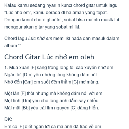
Kalau kamu sedang nyariin kunci chord gitar untuk lagu
“Lúc nhớ em”, kamu berada di halaman yang tepat.
Dengan kunci chord gitar ini, sobat bisa mainin musik ini
menggunakan gitar yang sobat miliki.
Chord lagu
Lúc nhớ em
memiliki nada dan masuk dalam
album “”.
Chord Gitar Lúc nhớ em oleh
1. Mùa xuân [F] sang trong lòng tôi xao xuyến nhớ em
Ngàn lời [Dm] yêu nhưng lòng không dám nói
Nhớ đến [Gm] em suốt đêm thầm [C] mơ màng.
Một lần [F] thôi nhưng mà không dám nói với em
Một tình [Dm] yêu cho lòng anh đắm say nhiều
Mãi mãi [Bb] yêu trái tim nguyện [C] dâng hiến.
ĐK:
Em có [F] biết ngàn lời ca mà anh đã trao về em