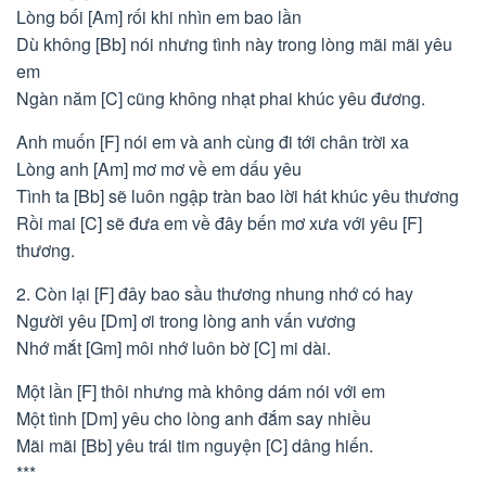
Lòng bối [Am] rối khi nhìn em bao lần
Dù không [Bb] nói nhưng tình này trong lòng mãi mãi yêu
em
Ngàn năm [C] cũng không nhạt phai khúc yêu đương.
Anh muốn [F] nói em và anh cùng đi tới chân trời xa
Lòng anh [Am] mơ mơ về em dấu yêu
Tình ta [Bb] sẽ luôn ngập tràn bao lời hát khúc yêu thương
Rồi mai [C] sẽ đưa em về đây bến mơ xưa với yêu [F]
thương.
2. Còn lại [F] đây bao sầu thương nhung nhớ có hay
Người yêu [Dm] ơi trong lòng anh vấn vương
Nhớ mắt [Gm] môi nhớ luôn bờ [C] mi dài.
Một lần [F] thôi nhưng mà không dám nói với em
Một tình [Dm] yêu cho lòng anh đắm say nhiều
Mãi mãi [Bb] yêu trái tim nguyện [C] dâng hiến.
***