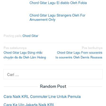
Chord Gitar Lagu El diablo Oleh Fobia
Chord Gitar Lagu Strangers Oleh For
Amusement Only
Posting pada
Chord Gitar
Navigasi
Pos sebelumnya
Pos berikutnya
Chord Gitar Lagu Đừng nhắc
Chord Gitar Lagu From souvenirs
pos
chuyện đa đa Oleh Lâm Hoàng
to souvenirs Oleh Demis Roussos
Cari
untuk:
Random Post
Cara Naik KRL Commuter Line Untuk Pemula
Cara Ke Uin Jakarta Naik KRL