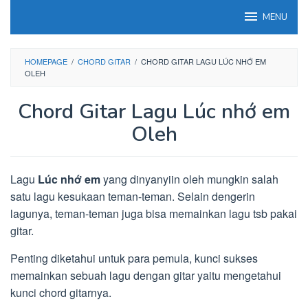
Loncat
MENU
ke
konten
HOMEPAGE
/
CHORD GITAR
/
CHORD GITAR LAGU LÚC NHỚ EM
OLEH
Chord Gitar Lagu Lúc nhớ em
Oleh
Lagu
Lúc nhớ em
yang dinyanyiin oleh mungkin salah
satu lagu kesukaan teman-teman. Selain dengerin
lagunya, teman-teman juga bisa memainkan lagu tsb pakai
gitar.
Penting diketahui untuk para pemula, kunci sukses
memainkan sebuah lagu dengan gitar yaitu mengetahui
kunci chord gitarnya.