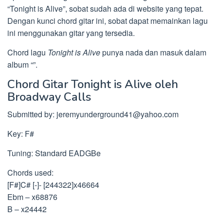
“Tonight is Alive”, sobat sudah ada di website yang tepat.
Dengan kunci chord gitar ini, sobat dapat memainkan lagu
ini menggunakan gitar yang tersedia.
Chord lagu
Tonight is Alive
punya nada dan masuk dalam
album “”.
Chord Gitar Tonight is Alive oleh
Broadway Calls
Submitted by:
jeremyunderground41@yahoo.com
Key: F#
Tuning: Standard EADGBe
Chords used:
[F#]C# [-]- [244322]x46664
Ebm – x68876
B – x24442