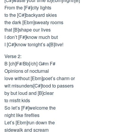
[C#]waste your time to[Ebm]night![B]
From the [F#]city lights
to the [C#]backyard skies
the dark [Ebm]sweaty rooms
that [B]shape our lives
I don’t [F#]know much but
I [C#]know tonight’s a[B]live!
Verse 2:
B [ch]F#/Bb[/ch] G#m F#
Opinions of nocturnal
love without [Ebm]poet’s charm or
wit misunders[C#]tood to passers
by but loud and [B]clear
to misfit kids
So let’s [F#]welcome the
night like fireflies
Let’s [Ebm]run down the
sidewalk and scream