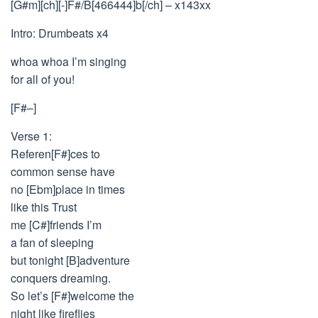
[G#m][ch][-]F#/B[466444]b[/ch] – x143xx
Intro: Drumbeats x4
whoa whoa I’m singing
for all of you!
[F#–]
Verse 1:
Referen[F#]ces to
common sense have
no [Ebm]place in times
like this Trust
me [C#]friends I’m
a fan of sleeping
but tonight [B]adventure
conquers dreaming.
So let’s [F#]welcome the
night like fireflies