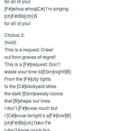
for all of you!
[F#]whoa whoa[C#] I’m singing
[ch]F#/Bb[/ch] B
for all of you!
Chorus 3:
(hold)
This is a request: Crawl
out from graves of regret!
This is a [F#]request: Don’t
waste your time to[Ebm]night![B]
From the [F#]city lights
to the [C#]backyard skies
the dark [Ebm]sweaty rooms
that [B]shape our lives
I don’t [F#]know much but
I [C#]know tonight’s a[F#]live![B]
[ch]F#/Bb[/ch] G#m F#
I don’t know much but