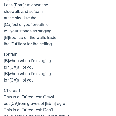
Let’s [Ebm]run down the
sidewalk and scream
at the sky Use the
[C#]rest of your breath to
tell your stories as singing
[B]Bounce off the walls trade
the [C#]floor for the ceiling
Refrain:
[B]whoa whoa I’m singing
for [C#]all of you!
[B]whoa whoa I’m singing
for [C#]all of you!
Chorus 1:
This is a [F#]request: Crawl
out [C#]from graves of [Ebm]regret!
This is a [F#]request: Don’t