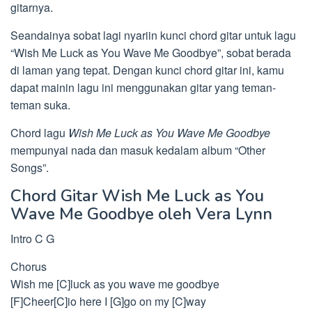
gitarnya.
Seandainya sobat lagi nyariin kunci chord gitar untuk lagu
“Wish Me Luck as You Wave Me Goodbye”, sobat berada
di laman yang tepat. Dengan kunci chord gitar ini, kamu
dapat mainin lagu ini menggunakan gitar yang teman-
teman suka.
Chord lagu
Wish Me Luck as You Wave Me Goodbye
mempunyai nada dan masuk kedalam album “Other
Songs”.
Chord Gitar Wish Me Luck as You
Wave Me Goodbye oleh Vera Lynn
Intro C G
Chorus
Wish me [C]luck as you wave me goodbye
[F]Cheer[C]io here I [G]go on my [C]way