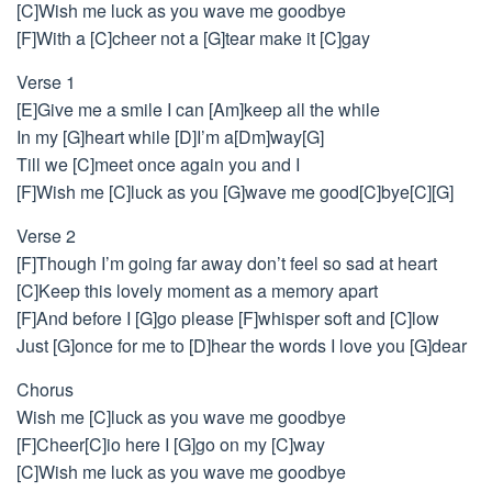
[C]Wish me luck as you wave me goodbye
[F]With a [C]cheer not a [G]tear make it [C]gay
Verse 1
[E]Give me a smile I can [Am]keep all the while
In my [G]heart while [D]I’m a[Dm]way[G]
Till we [C]meet once again you and I
[F]Wish me [C]luck as you [G]wave me good[C]bye[C][G]
Verse 2
[F]Though I’m going far away don’t feel so sad at heart
[C]Keep this lovely moment as a memory apart
[F]And before I [G]go please [F]whisper soft and [C]low
Just [G]once for me to [D]hear the words I love you [G]dear
Chorus
Wish me [C]luck as you wave me goodbye
[F]Cheer[C]io here I [G]go on my [C]way
[C]Wish me luck as you wave me goodbye