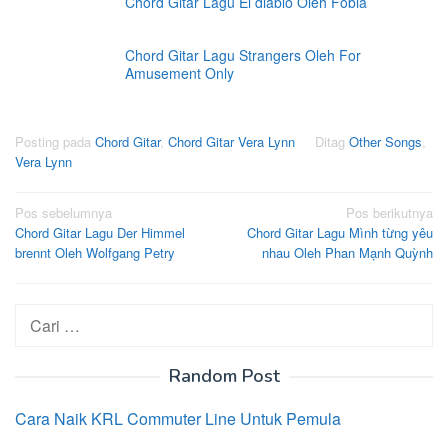
Chord Gitar Lagu El diablo Oleh Fobia
Chord Gitar Lagu Strangers Oleh For
Amusement Only
Posting pada
Chord Gitar
,
Chord Gitar Vera Lynn
Ditag
Other Songs
,
Vera Lynn
Navigasi
Pos sebelumnya
Pos berikutnya
Chord Gitar Lagu Der Himmel
Chord Gitar Lagu Mình từng yêu
pos
brennt Oleh Wolfgang Petry
nhau Oleh Phan Mạnh Quỳnh
Cari
untuk:
Random Post
Cara Naik KRL Commuter Line Untuk Pemula