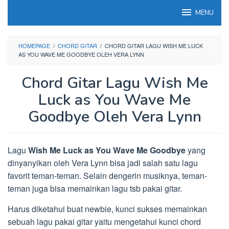
Loncat
MENU
ke
konten
HOMEPAGE
/
CHORD GITAR
/
CHORD GITAR LAGU WISH ME LUCK
AS YOU WAVE ME GOODBYE OLEH VERA LYNN
Chord Gitar Lagu Wish Me
Luck as You Wave Me
Goodbye Oleh Vera Lynn
Lagu
Wish Me Luck as You Wave Me Goodbye
yang
dinyanyikan oleh Vera Lynn bisa jadi salah satu lagu
favorit teman-teman. Selain dengerin musiknya, teman-
teman juga bisa memainkan lagu tsb pakai gitar.
Harus diketahui buat newbie, kunci sukses memainkan
sebuah lagu pakai gitar yaitu mengetahui kunci chord