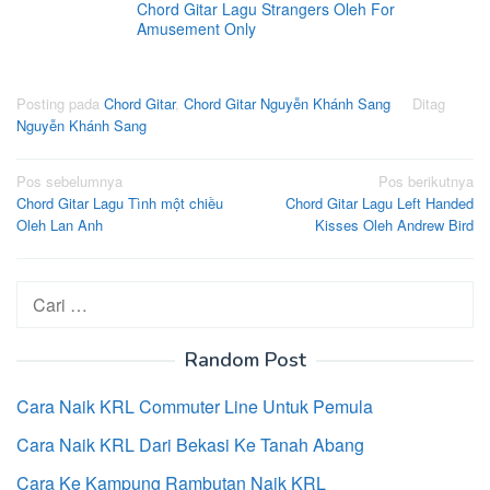
Chord Gitar Lagu Strangers Oleh For
Amusement Only
Posting pada
Chord Gitar
,
Chord Gitar Nguyễn Khánh Sang
Ditag
Nguyễn Khánh Sang
Navigasi
Pos sebelumnya
Pos berikutnya
Chord Gitar Lagu Tình một chiều
Chord Gitar Lagu Left Handed
pos
Oleh Lan Anh
Kisses Oleh Andrew Bird
Cari
untuk:
Random Post
Cara Naik KRL Commuter Line Untuk Pemula
Cara Naik KRL Dari Bekasi Ke Tanah Abang
Cara Ke Kampung Rambutan Naik KRL