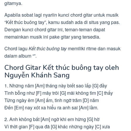
gitarnya.
Apabila sobat lagi nyariin kunci chord gitar untuk musik
“Kết thúc buông tay”, kamu sudah ada di situs yang pas.
Dengan kunci chord gitar ini, teman-teman dapat
memainkan musik ini pake gitar yang tersedia.
Chord lagu
Kết thúc buông tay
memiliki ritme dan masuk
dalam album “”.
Chord Gitar Kết thúc buông tay oleh
Nguyễn Khánh Sang
1. Những năm [Am] tháng này biết sao lấp [G] đầy
Tình bỗng như [F] mây trôi [G] mãi không tìm [C] thấy
Từng ngày êm [Am] ấm, tình ngỡ trăm [D] năm
Đến [Em] nay xót xa hiểu ra anh sai [Am] lầm.
2. Anh không bất [Am] ngờ khi em hững [G] hờ
Vì thời gian [F] qua đã [G] khác những ngày [C] xưa