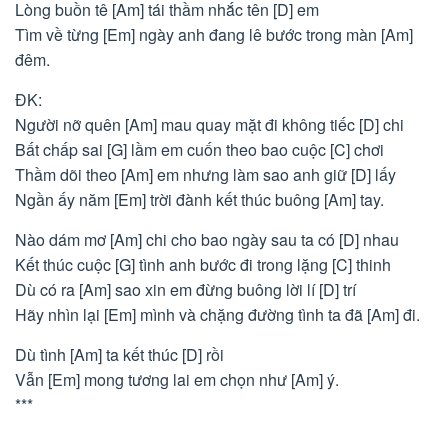
Lòng buồn tê [Am] tái thầm nhắc tên [D] em
Tìm về từng [Em] ngày anh đang lê bước trong màn [Am]
đêm.
ĐK:
Người nỡ quên [Am] mau quay mặt đi không tiếc [D] chi
Bất chấp sai [G] lầm em cuốn theo bao cuộc [C] chơi
Thầm dõi theo [Am] em nhưng làm sao anh giữ [D] lấy
Ngần ấy năm [Em] trời đành kết thúc buông [Am] tay.
Nào dám mơ [Am] chi cho bao ngày sau ta có [D] nhau
Kết thúc cuộc [G] tình anh bước đi trong lặng [C] thinh
Dù có ra [Am] sao xin em đừng buông lời lí [D] trí
Hãy nhìn lại [Em] mình và chặng đường tình ta đã [Am] đi.
Dù tình [Am] ta kết thúc [D] rồi
Vẫn [Em] mong tương lai em chọn như [Am] ý.
***