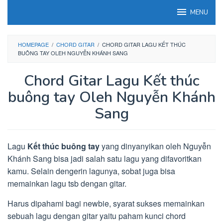
Loncat
MENU
ke
konten
HOMEPAGE
/
CHORD GITAR
/
CHORD GITAR LAGU KẾT THÚC
BUÔNG TAY OLEH NGUYỄN KHÁNH SANG
Chord Gitar Lagu Kết thúc
buông tay Oleh Nguyễn Khánh
Sang
Lagu
Kết thúc buông tay
yang dinyanyikan oleh Nguyễn
Khánh Sang bisa jadi salah satu lagu yang difavoritkan
kamu. Selain dengerin lagunya, sobat juga bisa
memainkan lagu tsb dengan gitar.
Harus dipahami bagi newbie, syarat sukses memainkan
sebuah lagu dengan gitar yaitu paham kunci chord