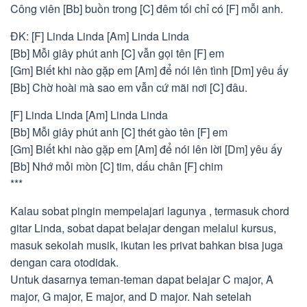
Công viên [Bb] buồn trong [C] đêm tối chỉ có [F] mỗi anh.
ĐK: [F] Linda Linda [Am] Linda Linda
[Bb] Mỗi giây phút anh [C] vẫn gọi tên [F] em
[Gm] Biết khi nào gặp em [Am] để nói lên tình [Dm] yêu ấy
[Bb] Chờ hoài mà sao em vẫn cứ mãi nơi [C] đâu.
[F] Linda Linda [Am] Linda Linda
[Bb] Mỗi giây phút anh [C] thét gào tên [F] em
[Gm] Biết khi nào gặp em [Am] để nói lên lời [Dm] yêu ấy
[Bb] Nhớ mỏi mòn [C] tim, dấu chân [F] chim
***
Kalau sobat pingin mempelajari lagunya , termasuk chord
gitar Linda, sobat dapat belajar dengan melalui kursus,
masuk sekolah musik, ikutan les privat bahkan bisa juga
dengan cara otodidak.
Untuk dasarnya teman-teman dapat belajar C major, A
major, G major, E major, and D major. Nah setelah