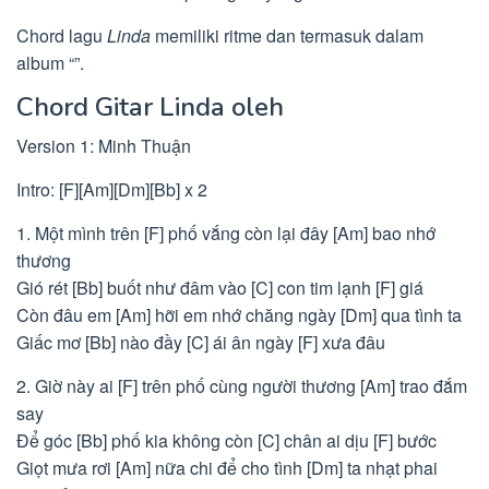
Chord lagu
Linda
memiliki ritme dan termasuk dalam
album “”.
Chord Gitar Linda oleh
Version 1: Minh Thuận
Intro: [F][Am][Dm][Bb] x 2
1. Một mình trên [F] phố vắng còn lại đây [Am] bao nhớ
thương
Gió rét [Bb] buốt như đâm vào [C] con tim lạnh [F] giá
Còn đâu em [Am] hỡi em nhớ chăng ngày [Dm] qua tình ta
Giấc mơ [Bb] nào đầy [C] ái ân ngày [F] xưa đâu
2. Giờ này ai [F] trên phố cùng người thương [Am] trao đắm
say
Để góc [Bb] phố kia không còn [C] chân ai dịu [F] bước
Giọt mưa rơi [Am] nữa chi để cho tình [Dm] ta nhạt phai