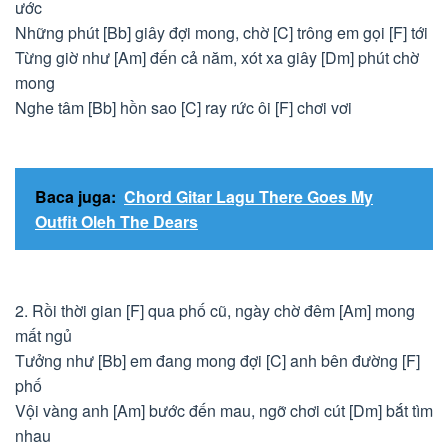
ước
Những phút [Bb] giây đợi mong, chờ [C] trông em gọi [F] tới
Từng giờ như [Am] đến cả năm, xót xa giây [Dm] phút chờ
mong
Nghe tâm [Bb] hồn sao [C] ray rức ôi [F] chơi vơi
Baca juga:
Chord Gitar Lagu There Goes My
Outfit Oleh The Dears
2. Rồi thời gian [F] qua phố cũ, ngày chờ đêm [Am] mong
mất ngủ
Tưởng như [Bb] em đang mong đợi [C] anh bên đường [F]
phố
Vội vàng anh [Am] bước đến mau, ngỡ chơi cút [Dm] bắt tìm
nhau