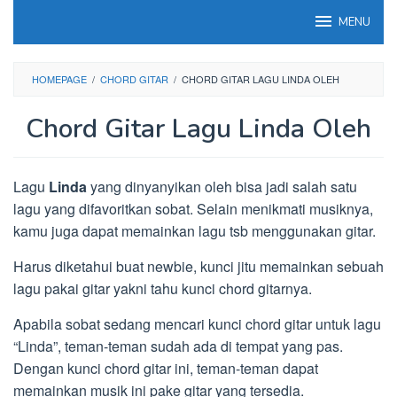
Loncat
MENU
ke
konten
HOMEPAGE
/
CHORD GITAR
/
CHORD GITAR LAGU LINDA OLEH
Chord Gitar Lagu Linda Oleh
Lagu
Linda
yang dinyanyikan oleh bisa jadi salah satu
lagu yang difavoritkan sobat. Selain menikmati musiknya,
kamu juga dapat memainkan lagu tsb menggunakan gitar.
Harus diketahui buat newbie, kunci jitu memainkan sebuah
lagu pakai gitar yakni tahu kunci chord gitarnya.
Apabila sobat sedang mencari kunci chord gitar untuk lagu
“Linda”, teman-teman sudah ada di tempat yang pas.
Dengan kunci chord gitar ini, teman-teman dapat
memainkan musik ini pake gitar yang tersedia.