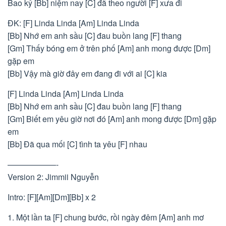
Bao kỷ [Bb] niệm nay [C] đã theo người [F] xưa đi
ĐK: [F] Linda Linda [Am] Linda Linda
[Bb] Nhớ em anh sầu [C] đau buồn lang [F] thang
[Gm] Thấy bóng em ở trên phố [Am] anh mong được [Dm]
gặp em
[Bb] Vậy mà giờ đây em đang đi với ai [C] kia
[F] Linda Linda [Am] Linda Linda
[Bb] Nhớ em anh sầu [C] đau buồn lang [F] thang
[Gm] Biết em yêu giờ nơi đó [Am] anh mong được [Dm] gặp
em
[Bb] Đã qua mối [C] tình ta yêu [F] nhau
——————-
Version 2: Jimmii Nguyễn
Intro: [F][Am][Dm][Bb] x 2
1. Một lần ta [F] chung bước, rồi ngày đêm [Am] anh mơ