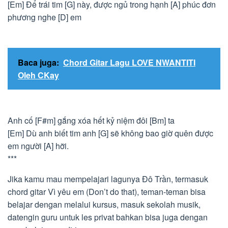
[Em] Để trái tim [G] này, được ngủ trong hạnh [A] phúc đơn
phương nghe [D] em
Baca juga:
Chord Gitar Lagu LOVE NWANTITI
Oleh CKay
Anh cố [F#m] gắng xóa hết kỷ niệm đôi [Bm] ta
[Em] Dù anh biết tim anh [G] sẽ không bao giờ quên được
em người [A] hỡi.
***
Jika kamu mau mempelajari lagunya Đô Trần, termasuk
chord gitar Vì yêu em (Don’t do that), teman-teman bisa
belajar dengan melalui kursus, masuk sekolah musik,
datengin guru untuk les privat bahkan bisa juga dengan