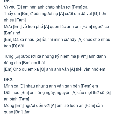
ĐK1:
Vì yêu [D] em nên anh chấp nhận rời [F#m] xa
Thấy em [Bm] ở bên người nụ [A] cười em đã vui [G] hơn
nhiều [F#m]
Mưa [Em] về trên phố [A] quen lúc anh ôm [F#m] người có
[Bm] nhớ
[Em] Đã xa nhau [G] rồi, thì mình cứ hãy [A] chúc cho nhau
trọn [D] đời
Từng [G] bước rời xa những kỷ niệm mà [F#m] anh dành
riêng cho [Bm] em thôi
[Em] Cho dù em xa [G] anh anh vẫn [A] thế, vẫn nhớ em
ĐK2:
Mình xa [D] nhau nhưng anh vẫn gần bên [F#m] em
Dõi theo [Bm] em từng ngày, nguyện [A] cầu mọi thứ sẽ [G]
an bình [F#m]
Mong [Em] người đến với [A] em, sẽ luôn ân [F#m] cần
quan [Bm] tâm