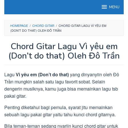
Loncat
MENU
ke
konten
HOMEPAGE
/
CHORD GITAR
/
CHORD GITAR LAGU VÌ YÊU EM
(DON'T DO THAT) OLEH ĐÔ TRẦN
Chord Gitar Lagu Vì yêu em
(Don’t do that) Oleh Đô Trần
Lagu
Vì yêu em (Don’t do that)
yang dinyanyiin oleh Đô
Trần mungkin salah satu lagu favorit sobat. Selain
dengerin musiknya, kamu juga bisa memainkan lagu tsb
pakai gitar.
Penting diketahui bagi pemula, syarat jitu memainkan
sebuah lagu pakai gitar yaitu tahu kunci chord gitarnya.
Bila teman-teman sedang nyariin kunci chord gitar untuk