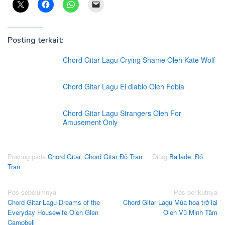
Posting terkait:
Chord Gitar Lagu Crying Shame Oleh Kate Wolf
Chord Gitar Lagu El diablo Oleh Fobia
Chord Gitar Lagu Strangers Oleh For
Amusement Only
Posting pada
Chord Gitar
,
Chord Gitar Đô Trần
Ditag
Ballade
,
Đô
Trần
Navigasi
Pos sebelumnya
Pos berikutnya
Chord Gitar Lagu Dreams of the
Chord Gitar Lagu Mùa hoa trở lại
pos
Everyday Housewife Oleh Glen
Oleh Vũ Minh Tâm
Campbell