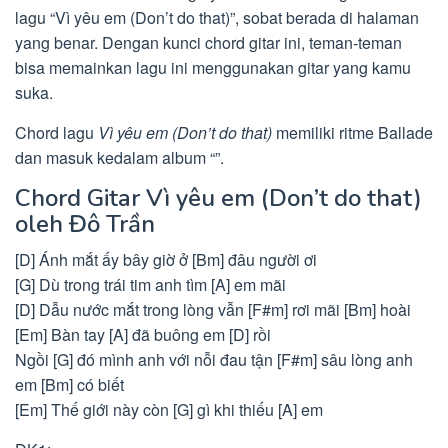
lagu “Vì yêu em (Don’t do that)”, sobat berada di halaman
yang benar. Dengan kunci chord gitar ini, teman-teman
bisa memainkan lagu ini menggunakan gitar yang kamu
suka.
Chord lagu
Vì yêu em (Don’t do that)
memiliki ritme Ballade
dan masuk kedalam album “”.
Chord Gitar Vì yêu em (Don’t do that)
oleh Đô Trần
[D] Ánh mắt ấy bây giờ ở [Bm] đâu người ơi
[G] Dù trong trái tim anh tìm [A] em mãi
[D] Dẫu nước mắt trong lòng vẫn [F#m] rơi mãi [Bm] hoài
[Em] Bàn tay [A] đã buông em [D] rồi
Ngồi [G] đó mình anh với nỗi đau tận [F#m] sâu lòng anh
em [Bm] có biết
[Em] Thế giới này còn [G] gì khi thiếu [A] em