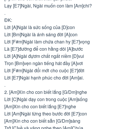
Lạy [E7]Ngài, Ngài muốn con làm [Am]chi?
.
ÐK:
Lời [A]Ngài là sức sống của [D]con
Lời [Bm]Ngài là ánh sáng đời [A]con
Lời [F#m]Ngài làm chứa chan hy [E7]vọng
Là [E7]đường để con hằng dõi [A]bước
Lời [A]Ngài đựơm chất ngất niềm [D]vui
Trọn [Bm]vẹn ngàn tiếng hát đầy [A]vơi
Lời [F#m]Ngài đổi mới cho cuộc [E7]đời
Lời [E7]Ngài hạnh phúc cho đời [Am]ai.
.
2. [Am]Xin cho con biết lắng [G/Dm]nghe
Lời [C]Ngài dạy con trong cuộc [Am]sống
[Am]Xin cho con biết lắng [E7]nghe
Lời [Am]Ngài từng theo bước đời [E7]con
[Am]Xin cho con biết sẵn [G/Dm]sàng
Trở [C]về và vâng nghe theo [Am]Chúa