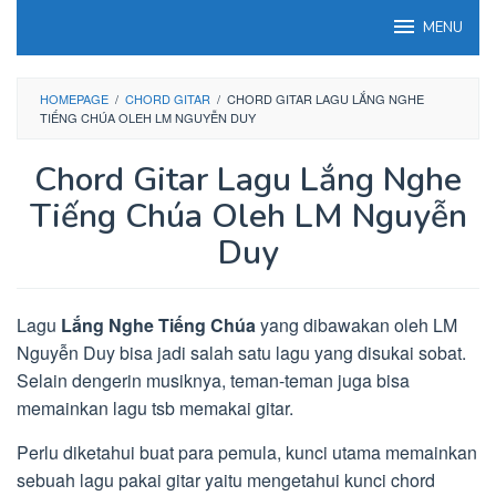
Loncat
MENU
ke
konten
HOMEPAGE
/
CHORD GITAR
/
CHORD GITAR LAGU LẮNG NGHE
TIẾNG CHÚA OLEH LM NGUYỄN DUY
Chord Gitar Lagu Lắng Nghe
Tiếng Chúa Oleh LM Nguyễn
Duy
Lagu
Lắng Nghe Tiếng Chúa
yang dibawakan oleh LM
Nguyễn Duy bisa jadi salah satu lagu yang disukai sobat.
Selain dengerin musiknya, teman-teman juga bisa
memainkan lagu tsb memakai gitar.
Perlu diketahui buat para pemula, kunci utama memainkan
sebuah lagu pakai gitar yaitu mengetahui kunci chord