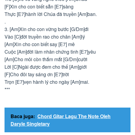
[F]Xin cho con biết sẵn [E7]sàng
Thực [E7]hành lời Chúa đã truyền [Am]ban.
.
3. [Am]Xin cho con vững bước [G/Dm]đi
Vào [C]đời truyền rao cho chân [Am]lý
[Am]Xin cho con biết say [E7] mê
Cuộc [Am]đời làm nhân chứng tình [E7]yêu
[Am]Cho môi còn thắm mắt [G/Dm]cười
Lời [C]Ngài được đem cho thế [Am]giới
[F]Cho đôi tay sáng ơn [E7]trời
Trọn [E7]vẹn hành lý cho ngày [Am]mai.
***
Baca juga:
Chord Gitar Lagu The Note Oleh
Daryle Singletary