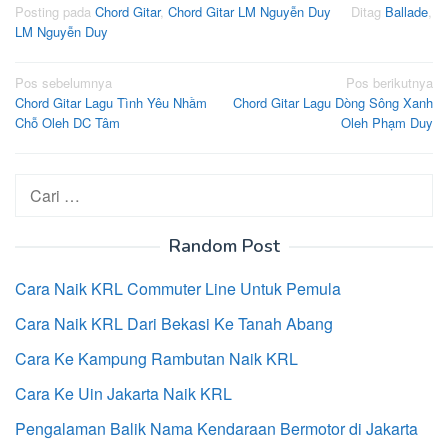
Posting pada
Chord Gitar
,
Chord Gitar LM Nguyễn Duy
Ditag
Ballade
,
LM Nguyễn Duy
Navigasi
Pos sebelumnya
Pos berikutnya
Chord Gitar Lagu Tình Yêu Nhầm
Chord Gitar Lagu Dòng Sông Xanh
pos
Chỗ Oleh DC Tâm
Oleh Phạm Duy
Cari
untuk:
Random Post
Cara Naik KRL Commuter Line Untuk Pemula
Cara Naik KRL Dari Bekasi Ke Tanah Abang
Cara Ke Kampung Rambutan Naik KRL
Cara Ke Uin Jakarta Naik KRL
Pengalaman Balik Nama Kendaraan Bermotor di Jakarta