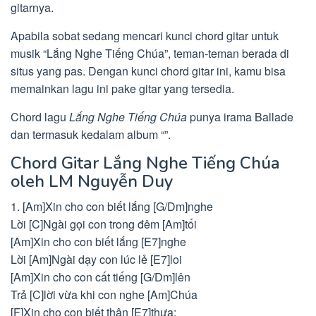
gitarnya.
Apabila sobat sedang mencari kunci chord gitar untuk
musik “Lắng Nghe Tiếng Chúa”, teman-teman berada di
situs yang pas. Dengan kunci chord gitar ini, kamu bisa
memainkan lagu ini pake gitar yang tersedia.
Chord lagu
Lắng Nghe Tiếng Chúa
punya irama Ballade
dan termasuk kedalam album “”.
Chord Gitar Lắng Nghe Tiếng Chúa
oleh LM Nguyễn Duy
1. [Am]Xin cho con biết lắng [G/Dm]nghe
Lời [C]Ngài gọi con trong đêm [Am]tối
[Am]Xin cho con biết lắng [E7]nghe
Lời [Am]Ngài dạy con lúc lẻ [E7]loi
[Am]Xin cho con cất tiếng [G/Dm]lên
Trả [C]lời vừa khi con nghe [Am]Chúa
[F]Xin cho con biết thân [E7]thưa: