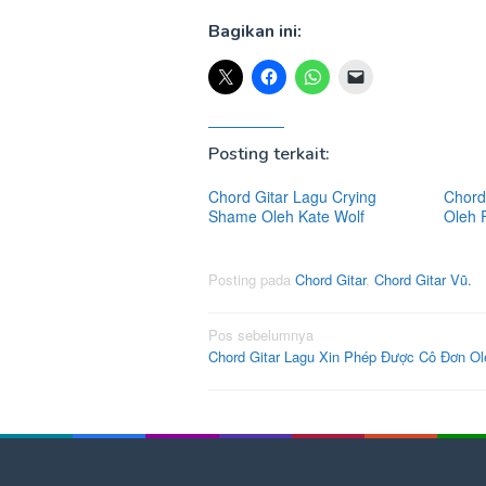
Bagikan ini:
Posting terkait:
Chord Gitar Lagu Crying
Chord 
Shame Oleh Kate Wolf
Oleh 
Posting pada
Chord Gitar
,
Chord Gitar Vũ.
Navigasi
Pos sebelumnya
Chord Gitar Lagu Xin Phép Được Cô Đơn Ol
pos