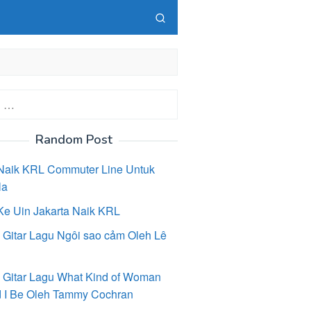
Random Post
Naik KRL Commuter Line Untuk
la
Ke Uin Jakarta Naik KRL
 Gitar Lagu Ngôi sao cảm Oleh Lê
 Gitar Lagu What Kind of Woman
 I Be Oleh Tammy Cochran