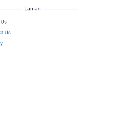
Laman
 Us
ct Us
cy