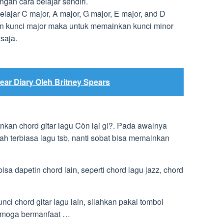
ngan cara belajar sendiri.
lajar C major, A major, G major, E major, and D
n kunci major maka untuk memainkan kunci minor
saja.
ear Diary Oleh Britney Spears
inkan chord gitar lagu Còn lại gì?. Pada awalnya
h terbiasa lagu tsb, nanti sobat bisa memainkan
isa dapetin chord lain, seperti chord lagu jazz, chord
ci chord gitar lagu lain, silahkan pakai tombol
Semoga bermanfaat …