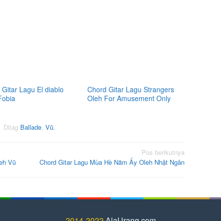
Gitar Lagu El diablo
Chord Gitar Lagu Strangers
Fobia
Oleh For Amusement Only
Ditag
Ballade
,
Vũ.
Pos berikutnya
eh Vũ
Chord Gitar Lagu Mùa Hè Năm Ấy Oleh Nhật Ngân
2014-2022
AlaUrang.com