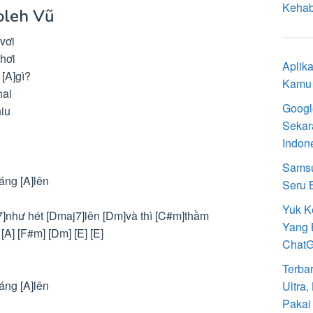
Kehab
 oleh Vũ
vơi
thơi
Aplik
 [A]gì?
Kamu 
hai
Googl
hiu
Sekar
Indon
Samsu
áng [A]lên
Seru 
Yuk K
]như hét [Dmaj7]lên [Dm]và thì [C#m]thầm
Yang 
[A] [F#m] [Dm] [E] [E]
Chat
Terba
áng [A]lên
Ultra
Pakai