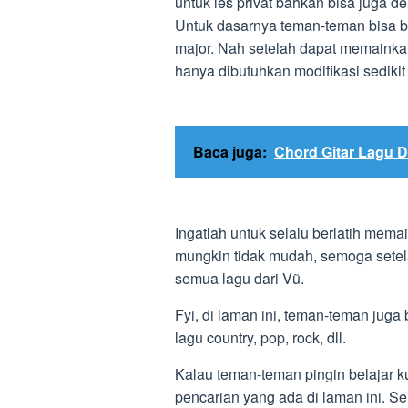
untuk les privat bahkan bisa juga de
Untuk dasarnya teman-teman bisa be
major. Nah setelah dapat memainka
hanya dibutuhkan modifikasi sedikit 
Baca juga:
Chord Gitar Lagu D
Ingatlah untuk selalu berlatih mema
mungkin tidak mudah, semoga setela
semua lagu dari Vũ.
Fyi, di laman ini, teman-teman juga b
lagu country, pop, rock, dll.
Kalau teman-teman pingin belajar kun
pencarian yang ada di laman ini. 