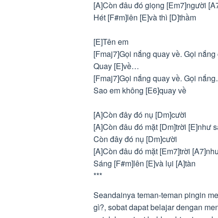
[A]Còn đâu đó giọng [Em7]người [A7
Hét [F#m]lên [E]và thì [D]thầm
[E]Tên em
[Fmaj7]Gọi nắng quay về. Gọi nắng
Quay [E]về…
[Fmaj7]Gọi nắng quay về. Gọi nắn
Sao em không [E6]quay về
[A]Còn đây đó nụ [Dm]cười
[A]Còn đâu đó mặt [Dm]trời [E]như s
Còn đây đó nụ [Dm]cười
[A]Còn đâu đó mặt [Em7]trời [A7]nh
Sáng [F#m]lên [E]và lụi [A]tàn
***
Seandainya teman-teman pingin memp
gì?, sobat dapat belajar dengan me