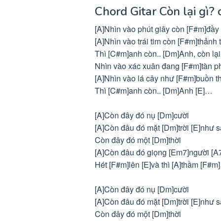
Chord Gitar Còn lại gì?
[A]Nhìn vào phút giây còn [F#m]đầy 
[A]Nhìn vào trái tim còn [F#m]thảnh 
Thì [C#m]anh còn.. [Dm]Anh, còn lại
Nhìn vào xác xuân đang [F#m]tàn p
[A]Nhìn vào lá cây như [F#m]buồn t
Thì [C#m]anh còn.. [Dm]Anh [E]…
[A]Còn đây đó nụ [Dm]cười
[A]Còn đâu đó mặt [Dm]trời [E]như s
Còn đây đó một [Dm]thời
[A]Còn đâu đó giọng [Em7]người [A7
Hét [F#m]lên [E]và thì [A]thầm [F#m] 
[A]Còn đây đó nụ [Dm]cười
[A]Còn đâu đó mặt [Dm]trời [E]như s
Còn đây đó một [Dm]thời