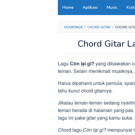
Loncat
Home
Aplikasi
Music
Kuli
ke
konten
HOMEPAGE
/
CHORD GITAR
/
CHORD GITA
Chord Gitar L
Lagu
Còn lại gì?
yang dibawakan ol
teman. Selain menikmati musiknya, 
Harus dipahami untuk pemula, syara
tahu kunci chord gitarnya.
Jikalau teman-teman sedang nyariin 
teman berada di halaman yang pas.
lagu ini pake gitar yang kamu suka.
Chord lagu
Còn lại gì?
mempunyai ri