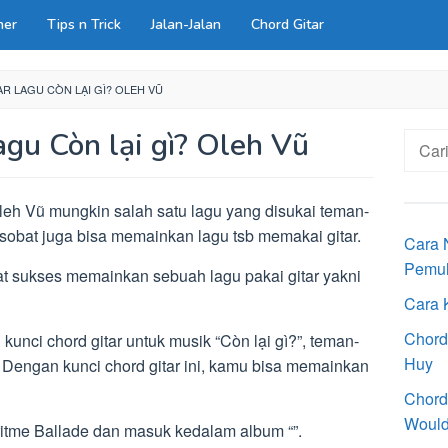
ner
Tips n Trick
Jalan-Jalan
Chord Gitar
R LAGU CÒN LẠI GÌ? OLEH VŨ
agu Còn lại gì? Oleh Vũ
Cari
untuk:
eh Vũ mungkin salah satu lagu yang disukai teman-
sobat juga bisa memainkan lagu tsb memakai gitar.
Cara 
Pemu
t sukses memainkan sebuah lagu pakai gitar yakni
Cara 
Chord
kunci chord gitar untuk musik “Còn lại gì?”, teman-
Huy
 Dengan kunci chord gitar ini, kamu bisa memainkan
Chord
Would
tme Ballade dan masuk kedalam album “”.