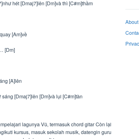
]như hét [Dmaj7]lên [Dm]và thì [C#m]thầm
About
Conta
 quay [Am]về
Priva
g… [Dm]
áng [A]lên
ư sáng [Dmaj7]lên [Dm]và lụi [C#m]tàn
elajari lagunya Vũ, termasuk chord gitar Còn lại
ngikuti kursus, masuk sekolah musik, datengin guru