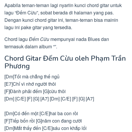
Apabila teman-teman lagi nyariin kunci chord gitar untuk
lagu “Đếm Cừu”, sobat berada di halaman yang pas.
Dengan kunci chord gitar ini, teman-teman bisa mainin
lagu ini pake gitar yang tersedia.
Chord lagu
Đếm Cừu
mempunyai nada Blues dan
termasuk dalam album “”.
Chord Gitar Đếm Cừu oleh Phạm Trần
Phương
[Dm]Tối mà chẳng thế ngủ
[E7]Chỉ vì nhớ người thôi
[F]Đành phải đếm [G]cừu thôi
[Dm] [C/E] [F] [G] [A7] [Dm] [C/E] [F] [G] [A7]
[Dm]Có đến một [C/E]hai ba con rồi
[F]Tiếp bốn rồi [G]năm con đang cười
[Dm]Mắt thấy đến [C/E]sáu con khắp lối