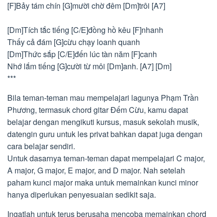
[F]Bảy tám chín [G]mười chờ đêm [Dm]trôi [A7]
[Dm]Tích tắc tiếng [C/E]đồng hồ kêu [F]nhanh
Thấy cả đám [G]cừu chạy loanh quanh
[Dm]Thức sắp [C/E]đến lúc tàn năm [F]canh
Nhớ lắm tiếng [G]cười từ môi [Dm]anh. [A7] [Dm]
***
Bila teman-teman mau mempelajari lagunya Phạm Trần
Phương, termasuk chord gitar Đếm Cừu, kamu dapat
belajar dengan mengikuti kursus, masuk sekolah musik,
datengin guru untuk les privat bahkan dapat juga dengan
cara belajar sendiri.
Untuk dasarnya teman-teman dapat mempelajari C major,
A major, G major, E major, and D major. Nah setelah
paham kunci major maka untuk memainkan kunci minor
hanya diperlukan penyesuaian sedikit saja.
Ingatlah untuk terus berusaha mencoba memainkan chord