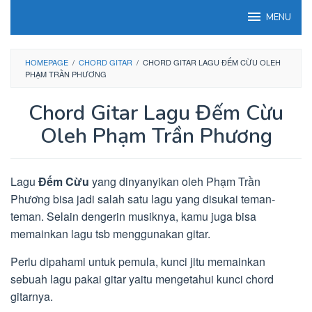
Loncat
MENU
ke
konten
HOMEPAGE
/
CHORD GITAR
/
CHORD GITAR LAGU ĐẾM CỪU OLEH
PHẠM TRẦN PHƯƠNG
Chord Gitar Lagu Đếm Cừu
Oleh Phạm Trần Phương
Lagu
Đếm Cừu
yang dinyanyikan oleh Phạm Trần
Phương bisa jadi salah satu lagu yang disukai teman-
teman. Selain dengerin musiknya, kamu juga bisa
memainkan lagu tsb menggunakan gitar.
Perlu dipahami untuk pemula, kunci jitu memainkan
sebuah lagu pakai gitar yaitu mengetahui kunci chord
gitarnya.