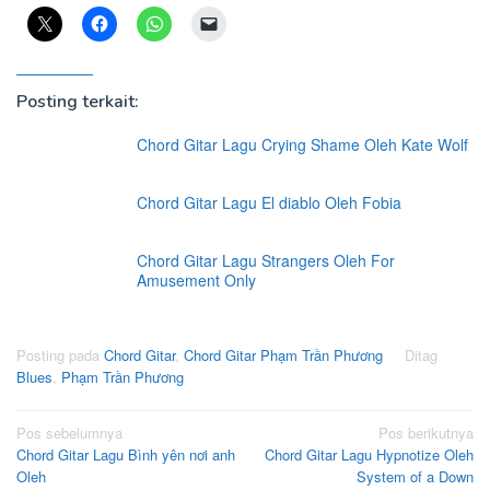
Posting terkait:
Chord Gitar Lagu Crying Shame Oleh Kate Wolf
Chord Gitar Lagu El diablo Oleh Fobia
Chord Gitar Lagu Strangers Oleh For
Amusement Only
Posting pada
Chord Gitar
,
Chord Gitar Phạm Trần Phương
Ditag
Blues
,
Phạm Trần Phương
Navigasi
Pos sebelumnya
Pos berikutnya
Chord Gitar Lagu Bình yên nơi anh
Chord Gitar Lagu Hypnotize Oleh
pos
Oleh
System of a Down