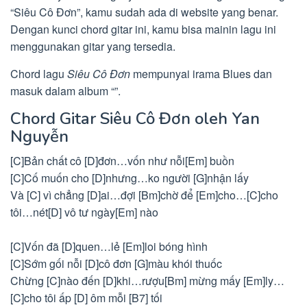
“Siêu Cô Đơn”, kamu sudah ada di website yang benar.
Dengan kunci chord gitar ini, kamu bisa mainin lagu ini
menggunakan gitar yang tersedia.
Chord lagu
Siêu Cô Đơn
mempunyai irama Blues dan
masuk dalam album “”.
Chord Gitar Siêu Cô Đơn oleh Yan
Nguyễn
[C]Bản chất cô [D]đơn…vốn như nỗi[Em] buồn
[C]Cố muốn cho [D]nhưng…ko người [G]nhận lấy
Và [C] vì chẳng [D]ai…đợi [Bm]chờ để [Em]cho…[C]cho
tôi…nét[D] vô tư ngày[Em] nào
[C]Vốn đã [D]quen…lẻ [Em]loi bóng hình
[C]Sớm gối nỗi [D]cô đơn [G]màu khói thuốc
Chừng [C]nào đến [D]khi…rượu[Bm] mừng mấy [Em]ly…
[C]cho tôi ấp [D] ôm mỗi [B7] tối