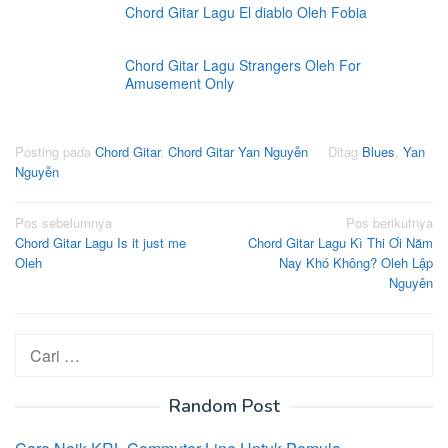
Chord Gitar Lagu El diablo Oleh Fobia
Chord Gitar Lagu Strangers Oleh For
Amusement Only
Posting pada
Chord Gitar
,
Chord Gitar Yan Nguyễn
Ditag
Blues
,
Yan
Nguyễn
Navigasi
Pos sebelumnya
Pos berikutnya
Chord Gitar Lagu Is it just me
Chord Gitar Lagu Kì Thi Ơi Năm
pos
Oleh
Nay Khó Không? Oleh Lập
Nguyên
Cari
untuk:
Random Post