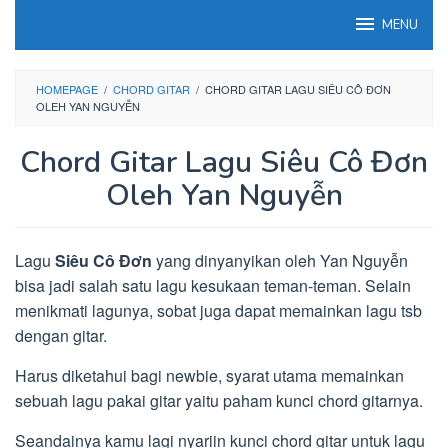
Loncat
MENU
ke
konten
HOMEPAGE
/
CHORD GITAR
/
CHORD GITAR LAGU SIÊU CÔ ĐƠN
OLEH YAN NGUYỄN
Chord Gitar Lagu Siêu Cô Đơn
Oleh Yan Nguyễn
Lagu
Siêu Cô Đơn
yang dinyanyikan oleh Yan Nguyễn
bisa jadi salah satu lagu kesukaan teman-teman. Selain
menikmati lagunya, sobat juga dapat memainkan lagu tsb
dengan gitar.
Harus diketahui bagi newbie, syarat utama memainkan
sebuah lagu pakai gitar yaitu paham kunci chord gitarnya.
Seandainya kamu lagi nyariin kunci chord gitar untuk lagu