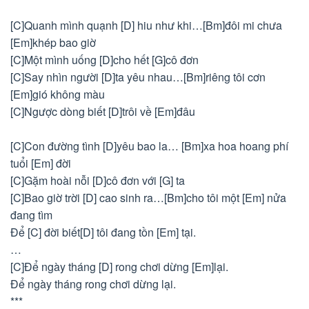
[C]Quanh mình quạnh [D] hiu như khi…[Bm]đôi mi chưa
[Em]khép bao giờ
[C]Một mình uống [D]cho hết [G]cô đơn
[C]Say nhìn người [D]ta yêu nhau…[Bm]riêng tôi cơn
[Em]gió không màu
[C]Ngược dòng biết [D]trôi về [Em]đâu
[C]Con đường tình [D]yêu bao la… [Bm]xa hoa hoang phí
tuổi [Em] đời
[C]Gặm hoài nỗi [D]cô đơn với [G] ta
[C]Bao giờ trời [D] cao sinh ra…[Bm]cho tôi một [Em] nửa
đang tìm
Để [C] đời biết[D] tôi đang tồn [Em] tại.
…
[C]Để ngày tháng [D] rong chơi dừng [Em]lại.
Để ngày tháng rong chơi dừng lại.
***