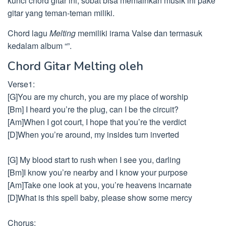
kunci chord gitar ini, sobat bisa memainkan musik ini pake
gitar yang teman-teman miliki.
Chord lagu
Melting
memiliki irama Valse dan termasuk
kedalam album “”.
Chord Gitar Melting oleh
Verse1:
[G]You are my church, you are my place of worship
[Bm] I heard you’re the plug, can I be the circuit?
[Am]When I got court, I hope that you’re the verdict
[D]When you’re around, my insides turn inverted
[G] My blood start to rush when I see you, darling
[Bm]I know you’re nearby and I know your purpose
[Am]Take one look at you, you’re heavens incarnate
[D]What is this spell baby, please show some mercy
Chorus: