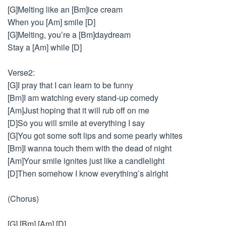
[G]Melting like an [Bm]ice cream
When you [Am] smile [D]
[G]Melting, you’re a [Bm]daydream
Stay a [Am] while [D]
Verse2:
[G]I pray that I can learn to be funny
[Bm]I am watching every stand-up comedy
[Am]Just hoping that it will rub off on me
[D]So you will smile at everything I say
[G]You got some soft lips and some pearly whites
[Bm]I wanna touch them with the dead of night
[Am]Your smile ignites just like a candlelight
[D]Then somehow I know everything’s alright
(Chorus)
[G] [Bm] [Am] [D]