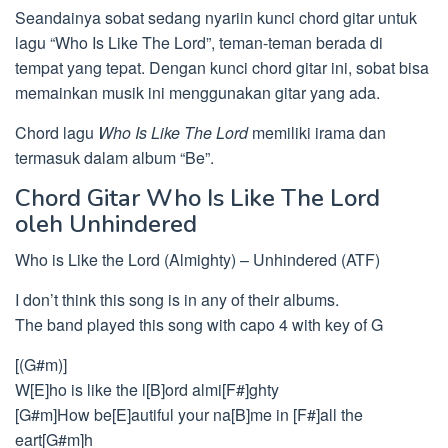
Seandainya sobat sedang nyariin kunci chord gitar untuk
lagu “Who Is Like The Lord”, teman-teman berada di
tempat yang tepat. Dengan kunci chord gitar ini, sobat bisa
memainkan musik ini menggunakan gitar yang ada.
Chord lagu
Who Is Like The Lord
memiliki irama dan
termasuk dalam album “Be”.
Chord Gitar Who Is Like The Lord
oleh Unhindered
Who is Like the Lord (Almighty) – Unhindered (ATF)
I don’t think this song is in any of their albums.
The band played this song with capo 4 with key of G
[(G#m)]
W[E]ho is like the l[B]ord almi[F#]ghty
[G#m]How be[E]autiful your na[B]me in [F#]all the
eart[G#m]h