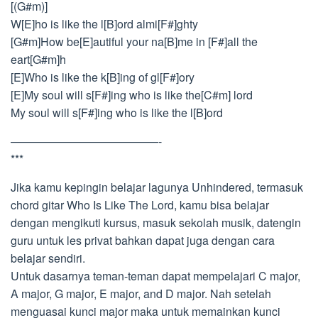
[(G#m)]
W[E]ho is like the l[B]ord almi[F#]ghty
[G#m]How be[E]autiful your na[B]me in [F#]all the
eart[G#m]h
[E]Who is like the k[B]ing of gl[F#]ory
[E]My soul will s[F#]ing who is like the[C#m] lord
My soul will s[F#]ing who is like the l[B]ord
—————————————-
***
Jika kamu kepingin belajar lagunya Unhindered, termasuk
chord gitar Who Is Like The Lord, kamu bisa belajar
dengan mengikuti kursus, masuk sekolah musik, datengin
guru untuk les privat bahkan dapat juga dengan cara
belajar sendiri.
Untuk dasarnya teman-teman dapat mempelajari C major,
A major, G major, E major, and D major. Nah setelah
menguasai kunci major maka untuk memainkan kunci