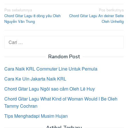
Navigasi
Pos sebelumnya
Pos berikutnya
Chord Gitar Lagu 8 dòng yêu Oleh
Chord Gitar Lagu An deiner Seite
pos
Nguyễn Văn Trung
Oleh Unheilig
Cari
untuk:
Random Post
Cara Naik KRL Commuter Line Untuk Pemula
Cara Ke Uin Jakarta Naik KRL
Chord Gitar Lagu Ngôi sao cảm Oleh Lê Huy
Chord Gitar Lagu What Kind of Woman Would I Be Oleh
Tammy Cochran
Tips Menghadapi Musim Hujan
Artikel Terbaru