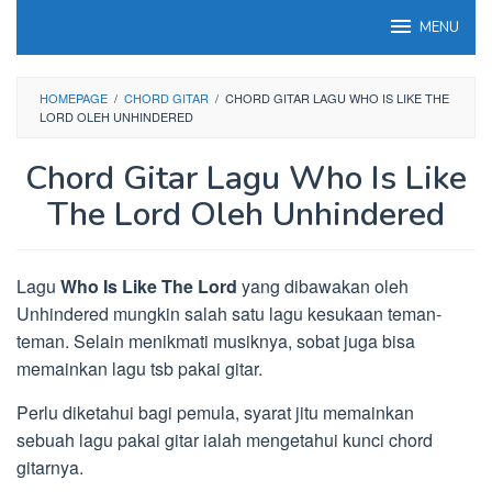
Loncat
MENU
ke
konten
HOMEPAGE
/
CHORD GITAR
/
CHORD GITAR LAGU WHO IS LIKE THE
LORD OLEH UNHINDERED
Chord Gitar Lagu Who Is Like
The Lord Oleh Unhindered
Lagu
Who Is Like The Lord
yang dibawakan oleh
Unhindered mungkin salah satu lagu kesukaan teman-
teman. Selain menikmati musiknya, sobat juga bisa
memainkan lagu tsb pakai gitar.
Perlu diketahui bagi pemula, syarat jitu memainkan
sebuah lagu pakai gitar ialah mengetahui kunci chord
gitarnya.