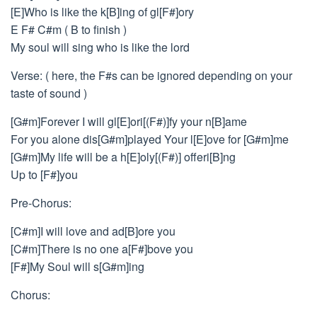
[E]Who is like the k[B]ing of gl[F#]ory
E F# C#m ( B to finish )
My soul will sing who is like the lord
Verse: ( here, the F#s can be ignored depending on your
taste of sound )
[G#m]Forever I will gl[E]ori[(F#)]fy your n[B]ame
For you alone dis[G#m]played Your l[E]ove for [G#m]me
[G#m]My life will be a h[E]oly[(F#)] offeri[B]ng
Up to [F#]you
Pre-Chorus:
[C#m]I will love and ad[B]ore you
[C#m]There is no one a[F#]bove you
[F#]My Soul will s[G#m]ing
Chorus: