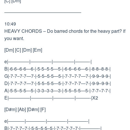
[C] [Dm]
————————————————–
10:49
HEAVY CHORDS – Do barred chords for the heavy part? if
you want.
[Dm] [C] [Dm] [Em]
e|————–|————–|————–|———-|
B|-6-6–6-6—6-|-5-5–5-5—5-|-6-6–6-6—6-|-8-8–8-8-|
G|-7-7–7-7—7-|-5-5–5-5—5-|-7-7–7-7—7-|-9-9–9-9-|
D|-7-7–7-7—7-|-5-5–5-5—5-|-7-7–7-7—7-|-9-9–9-9-|
A|-5-5–5-5—5-|-3-3–3-3—3-|-5-5–5-5—5-|-7-7–7-7-|
E|————–|————–|————–|———-|X2
[D#m] [Ab] [D#m] [F]
e|———–|————-|————-|————-|
B|-7–7-7–7-|-5-5–5-5–5-|-7-7–7-7–7-|————-|