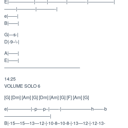
E|—————–|——–|————|————-|—————–|
——–|————|————-|
e|——|
B|——|
G|—s-|
D|-9–\-|
A|——|
E|——|
————————————————–
14:25
VOLUME SOLO 6
[G] [Dm] [Am] [G] [Dm] [Am] [G] [F] [Am] [G]
e|—————|–p—-p–|——-|——————–h——-b
——————————|
B|-15—15—13—12-|-10-8–10-8-|-13—12-|-12-13-