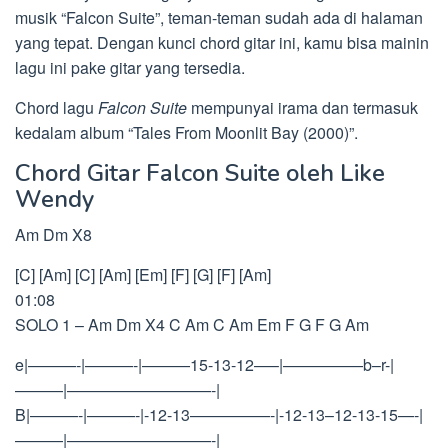
musik “Falcon Suite”, teman-teman sudah ada di halaman
yang tepat. Dengan kunci chord gitar ini, kamu bisa mainin
lagu ini pake gitar yang tersedia.
Chord lagu
Falcon Suite
mempunyai irama dan termasuk
kedalam album “Tales From Moonlit Bay (2000)”.
Chord Gitar Falcon Suite oleh Like
Wendy
Am Dm X8
[C] [Am] [C] [Am] [Em] [F] [G] [F] [Am]
01:08
SOLO 1 – Am Dm X4 C Am C Am Em F G F G Am
e|———-|———-|———15-13-12—–|—————b–r-|
———|—————————-|
B|———-|———-|-12-13—————-|-12-13–12-13-15—-|
———|—————————-|