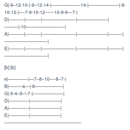
G|-9–12-10-|-9–12-14-|——————-14-|——————–|-9-
10-12-|—-7-9-10-12~~~-10-9-9—7-|
D|———-|———-|———————-|——————–|
———|-10————————-|
A|———-|———-|———————-|——————–|———|
—————————-|
E|———-|———-|———————-|——————–|———|
—————————-|
[b] [b]
e|————-|—7–8–10—-8–7-|
B|———s—|-8——————|
G|-5-4–5–\-7-|——————–|
D|————-|——————–|
A|————-|——————–|
E|————-|——————–|
————————————————–