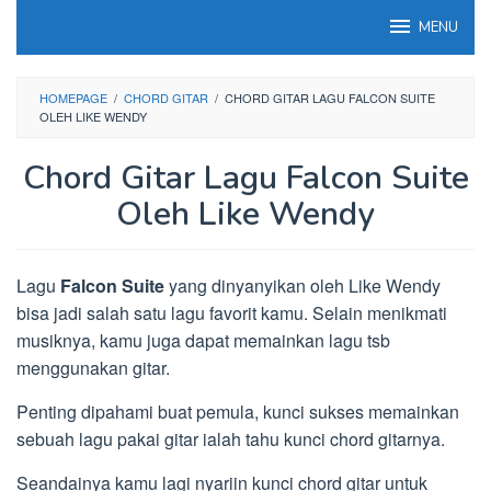
Loncat
MENU
ke
konten
HOMEPAGE
/
CHORD GITAR
/
CHORD GITAR LAGU FALCON SUITE
OLEH LIKE WENDY
Chord Gitar Lagu Falcon Suite
Oleh Like Wendy
Lagu
Falcon Suite
yang dinyanyikan oleh Like Wendy
bisa jadi salah satu lagu favorit kamu. Selain menikmati
musiknya, kamu juga dapat memainkan lagu tsb
menggunakan gitar.
Penting dipahami buat pemula, kunci sukses memainkan
sebuah lagu pakai gitar ialah tahu kunci chord gitarnya.
Seandainya kamu lagi nyariin kunci chord gitar untuk