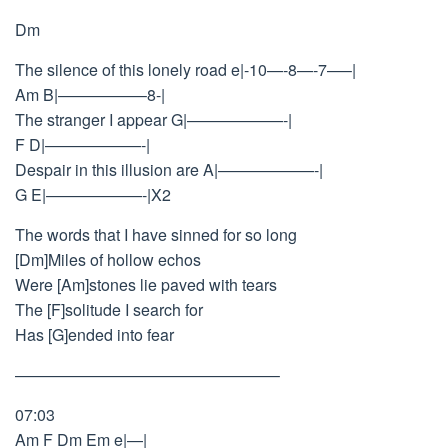
Dm
The silence of this lonely road e|-10—-8—-7—–|
Am B|—————–8-|
The stranger I appear G|——————-|
F D|——————-|
Despair in this illusion are A|——————-|
G E|——————-|X2
The words that I have sinned for so long
[Dm]Miles of hollow echos
Were [Am]stones lie paved with tears
The [F]solitude I search for
Has [G]ended into fear
————————————————–
07:03
Am F Dm Em e|—|