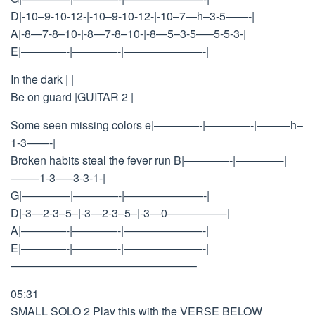
D|-10–9-10-12-|-10–9-10-12-|-10–7—h–3-5——-|
A|-8—7-8–10-|-8—7-8–10-|-8—5–3-5—–5-5-3-|
E|————-|————-|———————-|
In the dark | |
Be on guard |GUITAR 2 |
Some seen missing colors e|————-|————-|———h–
1-3——-|
Broken habits steal the fever run B|————-|————-|
——–1-3—–3-3-1-|
G|————-|————-|———————-|
D|-3—2-3–5–|-3—2-3–5–|-3—0—————-|
A|————-|————-|———————-|
E|————-|————-|———————-|
————————————————–
05:31
SMALL SOLO 2 Play this with the VERSE BELOW