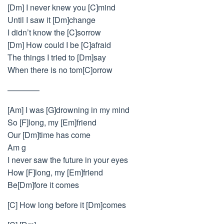
[Dm] I never knew you [C]mind
Until I saw it [Dm]change
I didn’t know the [C]sorrow
[Dm] How could I be [C]afraid
The things I tried to [Dm]say
When there is no tom[C]orrow
————
[Am] I was [G]drowning in my mind
So [F]long, my [Em]friend
Our [Dm]time has come
Am g
I never saw the future in your eyes
How [F]long, my [Em]friend
Be[Dm]fore it comes
[C] How long before it [Dm]comes