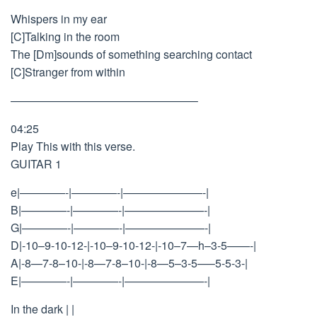
Whispers in my ear
[C]Talking in the room
The [Dm]sounds of something searching contact
[C]Stranger from within
————————————————–
04:25
Play This with this verse.
GUITAR 1
e|————-|————-|———————-|
B|————-|————-|———————-|
G|————-|————-|———————-|
D|-10–9-10-12-|-10–9-10-12-|-10–7—h–3-5——-|
A|-8—7-8–10-|-8—7-8–10-|-8—5–3-5—–5-5-3-|
E|————-|————-|———————-|
In the dark | |