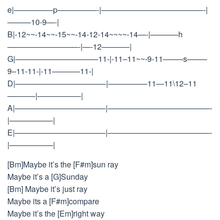
e|—————p—————-|—————————————-|
———10-9—-|
B|-12~~-14~~-15~~-14-12-14~~~~-14—-|———–h
—————————-|—-12———–|
G|——————————–11-|-11–11~~-9-11——–s——–
9–11-11-|-11———–11-|
D|———————————–|—————11—11\12–11
———–|—————–|
A|———————————–|—————————————-
|—————–|
E|———————————–|—————————————-
|—————–|
[Bm]Maybe it’s the [F#m]sun ray
Maybe it’s a [G]Sunday
[Bm] Maybe it’s just ray
Maybe its a [F#m]compare
Maybe it’s the [Em]right way