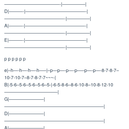
————————————-|—————|
D|———-|—————————————-|
—————————————-|—————|
A|———-|—————————————-|
—————————————-|—————|
E|———-|—————————————-|
—————————————-|—————|
p p p p p p
e|–h—-h—-h—-h—–|–p—p—-p—-p—–p—-p—-8-7-8-7–
10-7-10-7–8-7-8-7-7~~~-|
B|-5-6–5-6–5-6–5-6–5-|-6-5-8-6–8-6-10-8–10-8-12-10
———————————–|
G|———————–|
—————————————————————–|
D|———————–|
—————————————————————–|
A|———————–|