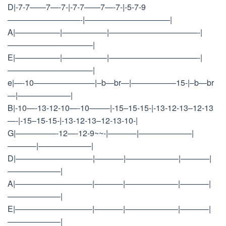
D|-7-7——7—-7-|-7-7——7—-7-|-5-7-9
—————————-|——————————–|
A|—————–|—————–|———————————-|
——————————–|
E|—————–|—————–|———————————-|
——————————–|
e|—-10———————–|–b—br—|—————–15-|–b—br
—|——————–|
B|-10—-13-12-10—-10——–|-15–15-15-|-13-12-13–12-13
—-|-15–15-15-|-13-12-13–12-13-10-|
G|—————-12—-12-9~~-|———–|——————–|
———–|——————–|
D|—————————–|———–|——————–|———–|
——————–|
A|—————————–|———–|——————–|———–|
——————–|
E|—————————–|———–|——————–|———–|
——————–|