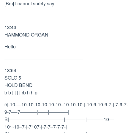
[Bm] I cannot surely say
————————————————–
13:43
HAMMOND ORGAN
Hello
————————————————–
13:54
SOLO 5
HOLD BEND
b b | | | | rb h h p
e|-10—-10-10-10-10-10-10–10-10-10-|-10-9-10-9-7-|-7-9-7-
9-7—-7———–|——|————|
B|———————————–|————-|———–10—
10~-10–7-|-7107-|-7-7–7-7-7-|