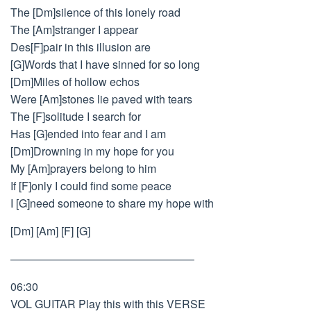
The [Dm]silence of this lonely road
The [Am]stranger I appear
Des[F]pair in this illusion are
[G]Words that I have sinned for so long
[Dm]Miles of hollow echos
Were [Am]stones lie paved with tears
The [F]solitude I search for
Has [G]ended into fear and I am
[Dm]Drowning in my hope for you
My [Am]prayers belong to him
If [F]only I could find some peace
I [G]need someone to share my hope with
[Dm] [Am] [F] [G]
————————————————–
06:30
VOL GUITAR Play this with this VERSE