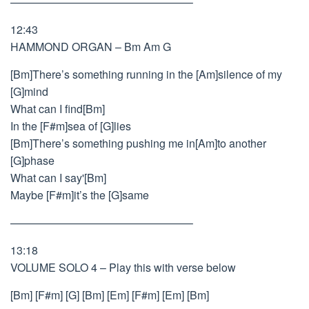
————————————————–
12:43
HAMMOND ORGAN – Bm Am G
[Bm]There’s something running in the [Am]silence of my
[G]mind
What can I find[Bm]
In the [F#m]sea of [G]lies
[Bm]There’s something pushing me in[Am]to another
[G]phase
What can I say'[Bm]
Maybe [F#m]it’s the [G]same
————————————————–
13:18
VOLUME SOLO 4 – Play this with verse below
[Bm] [F#m] [G] [Bm] [Em] [F#m] [Em] [Bm]