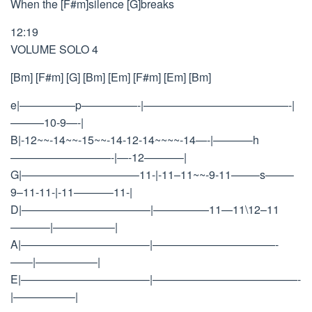
When the [F#m]silence [G]breaks
12:19
VOLUME SOLO 4
[Bm] [F#m] [G] [Bm] [Em] [F#m] [Em] [Bm]
e|—————p—————-|—————————————-|
———10-9—-|
B|-12~~-14~~-15~~-14-12-14~~~~-14—-|———–h
—————————-|—-12———–|
G|——————————–11-|-11–11~~-9-11——–s——–
9–11-11-|-11———–11-|
D|———————————–|—————11—11\12–11
———–|—————–|
A|———————————–|———————————-
——|—————–|
E|———————————–|—————————————-
|—————–|