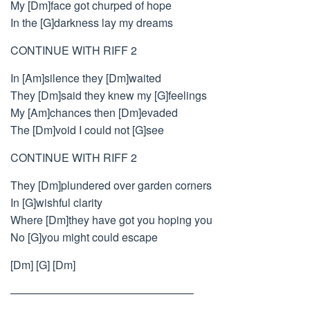
My [Dm]face got churped of hope
In the [G]darkness lay my dreams
CONTINUE WITH RIFF 2
In [Am]silence they [Dm]waited
They [Dm]said they knew my [G]feelings
My [Am]chances then [Dm]evaded
The [Dm]void I could not [G]see
CONTINUE WITH RIFF 2
They [Dm]plundered over garden corners
In [G]wishful clarity
Where [Dm]they have got you hoping you
No [G]you might could escape
[Dm] [G] [Dm]
————————————————–