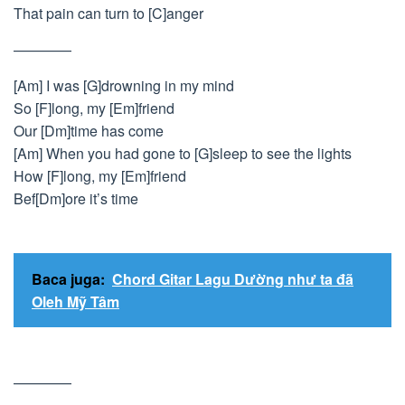
That pain can turn to [C]anger
————
[Am] I was [G]drowning in my mind
So [F]long, my [Em]friend
Our [Dm]time has come
[Am] When you had gone to [G]sleep to see the lights
How [F]long, my [Em]friend
Bef[Dm]ore it’s time
Baca juga:
Chord Gitar Lagu Dường như ta đã
Oleh Mỹ Tâm
————