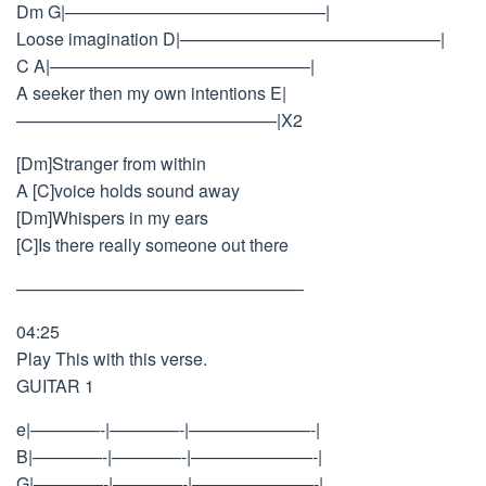
Dm G|———————————————|
Loose imagination D|———————————————|
C A|———————————————|
A seeker then my own intentions E|
———————————————|X2
[Dm]Stranger from within
A [C]voice holds sound away
[Dm]Whispers in my ears
[C]Is there really someone out there
————————————————–
04:25
Play This with this verse.
GUITAR 1
e|————-|————-|———————-|
B|————-|————-|———————-|
G|————-|————-|———————-|