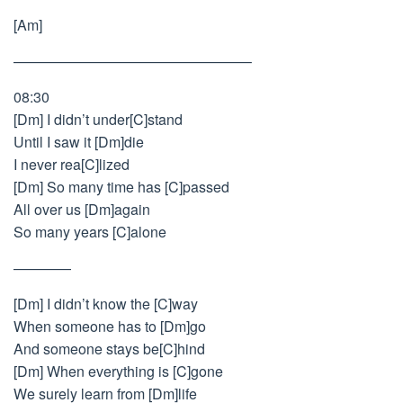
[Am]
————————————————–
08:30
[Dm] I didn’t under[C]stand
Until I saw it [Dm]die
I never rea[C]lized
[Dm] So many time has [C]passed
All over us [Dm]again
So many years [C]alone
————
[Dm] I didn’t know the [C]way
When someone has to [Dm]go
And someone stays be[C]hind
[Dm] When everything is [C]gone
We surely learn from [Dm]life