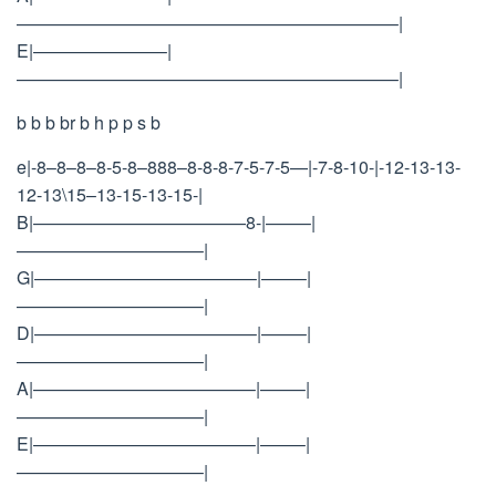
—————————————————————–|
E|———————–|
—————————————————————–|
b b b br b h p p s b
e|-8–8–8–8-5-8–888–8-8-8-7-5-7-5—|-7-8-10-|-12-13-13-
12-13\15–13-15-13-15-|
B|————————————8-|——–|
——————————–|
G|————————————–|——–|
——————————–|
D|————————————–|——–|
——————————–|
A|————————————–|——–|
——————————–|
E|————————————–|——–|
——————————–|