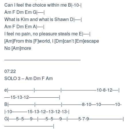
Can I feel the choice within me B|-10-|
Am F Dm Em G|—-|
What is Kim and what is Shawn D|—-|
Am F Dm Em A|—-|
I feel no pain, no pleasure steals me E|—-|
[Am]From this [F]world, I [Dm]can’t [Em]escape
No [Am]more
————————————————–
07:22
SOLO 3 – Am Dm F Am
e|—————–|—————–|———————–10-8-12—-|
—-15-13-12——————–|
B|—————–|—————–|————-8-10—10———10-
|-10———-15-13-12–13-12-13-|
G|—–5–5—-9—|—–5–5—-9—|——-5-7-9———————-|
——————————–|