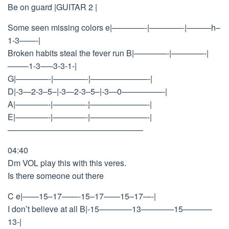
Be on guard |GUITAR 2 |
Some seen missing colors e|————-|————-|———h–
1-3——-|
Broken habits steal the fever run B|————-|————-|
——–1-3—–3-3-1-|
G|————-|————-|———————-|
D|-3—2-3–5–|-3—2-3–5–|-3—0—————-|
A|————-|————-|———————-|
E|————-|————-|———————-|
————————————————–
04:40
Dm VOL play this with this veres.
Is there someone out there
C e|——15–17——-15–17——15–17—-|
I don’t believe at all B|-15————13————15———–
13-|