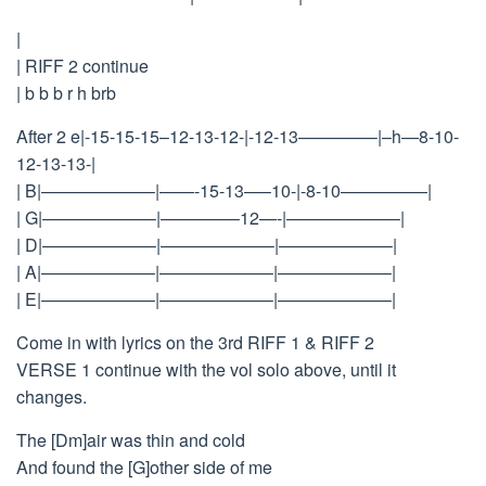
|
| RIFF 2 continue
| b b b r h brb
After 2 e|-15-15-15–12-13-12-|-12-13————–|–h—8-10-
12-13-13-|
| B|——————–|——-15-13—–10-|-8-10—————|
| G|——————–|————–12—-|——————–|
| D|——————–|——————–|——————–|
| A|——————–|——————–|——————–|
| E|——————–|——————–|——————–|
Come in with lyrics on the 3rd RIFF 1 & RIFF 2
VERSE 1 continue with the vol solo above, until it
changes.
The [Dm]air was thin and cold
And found the [G]other side of me