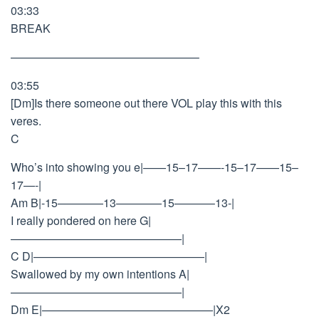
03:33
BREAK
————————————————–
03:55
[Dm]Is there someone out there VOL play this with this
veres.
C
Who’s into showing you e|——15–17——-15–17——15–
17—-|
Am B|-15————13————15———–13-|
I really pondered on here G|
———————————————|
C D|———————————————|
Swallowed by my own intentions A|
———————————————|
Dm E|———————————————|X2