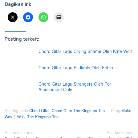
Bagikan ini:
Posting terkait:
Chord Gitar Lagu Crying Shame Oleh Kate Wolf
Chord Gitar Lagu El diablo Oleh Fobia
Chord Gitar Lagu Strangers Oleh For
Amusement Only
Posting pada
Chord Gitar
,
Chord Gitar The Kingston Trio
Ditag
Make
Way (1961)
,
The Kingston Trio
Navigasi
Pos sebelumnya
Pos berikutnya