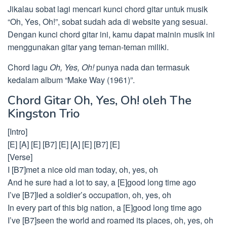
Jikalau sobat lagi mencari kunci chord gitar untuk musik
“Oh, Yes, Oh!”, sobat sudah ada di website yang sesuai.
Dengan kunci chord gitar ini, kamu dapat mainin musik ini
menggunakan gitar yang teman-teman miliki.
Chord lagu
Oh, Yes, Oh!
punya nada dan termasuk
kedalam album “Make Way (1961)”.
Chord Gitar Oh, Yes, Oh! oleh The
Kingston Trio
[Intro]
[E] [A] [E] [B7] [E] [A] [E] [B7] [E]
[Verse]
I [B7]met a nice old man today, oh, yes, oh
And he sure had a lot to say, a [E]good long time ago
I’ve [B7]led a soldier’s occupation, oh, yes, oh
In every part of this big nation, a [E]good long time ago
I’ve [B7]seen the world and roamed its places, oh, yes, oh