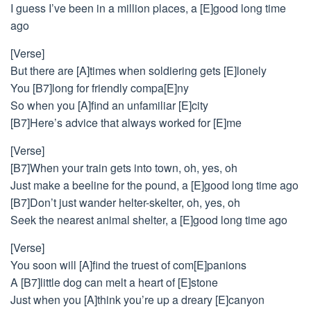
I guess I’ve been in a million places, a [E]good long time
ago
[Verse]
But there are [A]times when soldiering gets [E]lonely
You [B7]long for friendly compa[E]ny
So when you [A]find an unfamiliar [E]city
[B7]Here’s advice that always worked for [E]me
[Verse]
[B7]When your train gets into town, oh, yes, oh
Just make a beeline for the pound, a [E]good long time ago
[B7]Don’t just wander helter-skelter, oh, yes, oh
Seek the nearest animal shelter, a [E]good long time ago
[Verse]
You soon will [A]find the truest of com[E]panions
A [B7]little dog can melt a heart of [E]stone
Just when you [A]think you’re up a dreary [E]canyon