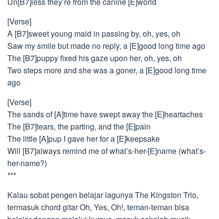
Un[B7]less they’re from the canine [E]world
[Verse]
A [B7]sweet young maid in passing by, oh, yes, oh
Saw my smile but made no reply, a [E]good long time ago
The [B7]puppy fixed his gaze upon her, oh, yes, oh
Two steps more and she was a goner, a [E]good long time
ago
[Verse]
The sands of [A]time have swept away the [E]heartaches
The [B7]tears, the parting, and the [E]pain
The little [A]pup I gave her for a [E]keepsake
Will [B7]always remind me of what’s-her-[E]name (what’s-
her-name?)
***
Kalau sobat pengen belajar lagunya The Kingston Trio,
termasuk chord gitar Oh, Yes, Oh!, teman-teman bisa