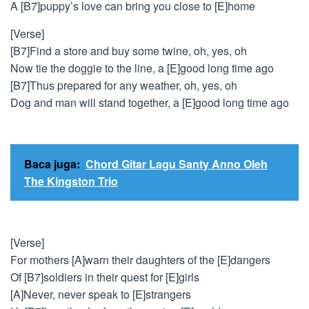
A [B7]puppy’s love can bring you close to [E]home
[Verse]
[B7]Find a store and buy some twine, oh, yes, oh
Now tie the doggie to the line, a [E]good long time ago
[B7]Thus prepared for any weather, oh, yes, oh
Dog and man will stand together, a [E]good long time ago
Baca juga:
Chord Gitar Lagu Santy Anno Oleh
The Kingston Trio
[Verse]
For mothers [A]warn their daughters of the [E]dangers
Of [B7]soldiers in their quest for [E]girls
[A]Never, never speak to [E]strangers