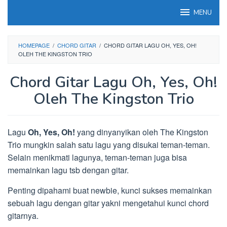
Loncat
MENU
ke
konten
HOMEPAGE
/
CHORD GITAR
/
CHORD GITAR LAGU OH, YES, OH!
OLEH THE KINGSTON TRIO
Chord Gitar Lagu Oh, Yes, Oh!
Oleh The Kingston Trio
Lagu
Oh, Yes, Oh!
yang dinyanyikan oleh The Kingston
Trio mungkin salah satu lagu yang disukai teman-teman.
Selain menikmati lagunya, teman-teman juga bisa
memainkan lagu tsb dengan gitar.
Penting dipahami buat newbie, kunci sukses memainkan
sebuah lagu dengan gitar yakni mengetahui kunci chord
gitarnya.