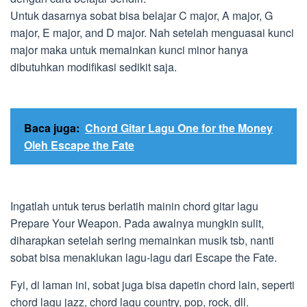
Untuk dasarnya sobat bisa belajar C major, A major, G
major, E major, and D major. Nah setelah menguasai kunci
major maka untuk memainkan kunci minor hanya
dibutuhkan modifikasi sedikit saja.
Baca juga:
Chord Gitar Lagu One for the Money
Oleh Escape the Fate
Ingatlah untuk terus berlatih mainin chord gitar lagu
Prepare Your Weapon. Pada awalnya mungkin sulit,
diharapkan setelah sering memainkan musik tsb, nanti
sobat bisa menaklukan lagu-lagu dari Escape the Fate.
Fyi, di laman ini, sobat juga bisa dapetin chord lain, seperti
chord lagu jazz, chord lagu country, pop, rock, dll.