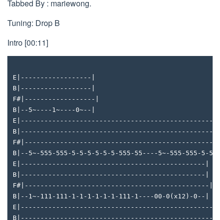
Tabbed By : mariewong.
Tuning: Drop B
Intro [00:11]
E|------------------|
B|------------------|
F#|------------------|
B|--5~----1~----0~--|
E|--------------------------------------------------
B|--------------------------------------------------
F#|-------------------------------------------------
B|--5~-555-555-5-5-5-5-5-5-555-55----5~-555-555-5-5-
E|-----------------------------------------------|
B|-----------------------------------------------|
F#|-----------------------------------------------|
B|--1~-111-111-1-1-1-1-1-1-111-1----00-0(x12)-0--|
E|--------------------------------------------------
B|--------------------------------------------------