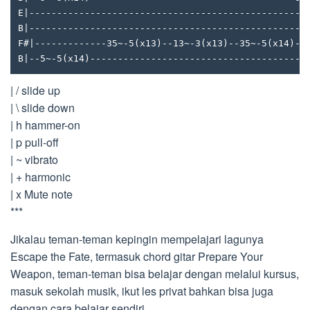
E|--------------------------------------------------
B|--------------------------------------------------
F#|-------------35~-5(x13)--13~-3(x13)--35~-5(x14)--
B|--5~-5(x14)--------------------------------------5
| / slide up
| \ slide down
| h hammer-on
| p pull-off
| ~ vibrato
| + harmonic
| x Mute note
***
Jikalau teman-teman kepingin mempelajari lagunya
Escape the Fate, termasuk chord gitar Prepare Your
Weapon, teman-teman bisa belajar dengan melalui kursus,
masuk sekolah musik, ikut les privat bahkan bisa juga
dengan cara belajar sendiri.