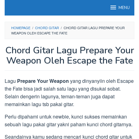
Loncat
MENU
ke
konten
HOMEPAGE
/
CHORD GITAR
/
CHORD GITAR LAGU PREPARE YOUR
WEAPON OLEH ESCAPE THE FATE
Chord Gitar Lagu Prepare Your
Weapon Oleh Escape the Fate
Lagu
Prepare Your Weapon
yang dinyanyiin oleh Escape
the Fate bisa jadi salah satu lagu yang disukai sobat.
Selain dengerin lagunya, teman-teman juga dapat
memainkan lagu tsb pakai gitar.
Perlu dipahami untuk newbie, kunci sukses memainkan
sebuah lagu pakai gitar yakni paham kunci chord gitarnya.
Seandainya kamu sedang mencari kunci chord gitar untuk