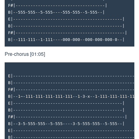
F#|------------------------------------|
B|--555-555--5-555----555-555--5-555--|
E|--------------------------------------------|
B|--------------------------------------------|
F#|--------------------------------------------|
B|--111-111--1-111----000-000--000-000-000-0--|
Pre-chorus [01:05]
E|--------------------------------------------------
B|--------------------------------------------------
F#|-------------------------------------------------
B|--1~-111-111-111-111-111--1-3-x--1-111-111-111-111
E|--------------------------------------------|
B|--------------------------------------------|
F#|--------------------------------------------|
B|--3-5-555-555--5-555----3-5-555-555--5-555--|
E|--------------------------------------------------
B|--------------------------------------------------