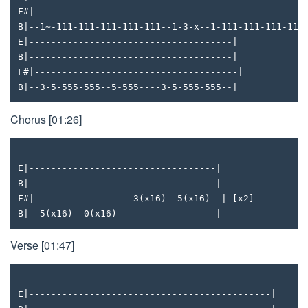
F#|-------------------------------------------------
B|--1~-111-111-111-111-111--1-3-x--1-111-111-111-111
E|-------------------------------------|
B|-------------------------------------|
F#|-------------------------------------|
B|--3-5-555-555--5-555----3-5-555-555--|
Chorus [01:26]
E|----------------------------------|
B|----------------------------------|
F#|------------------3(x16)--5(x16)--| [x2]
B|--5(x16)--0(x16)------------------|
Verse [01:47]
E|--------------------------------------------|