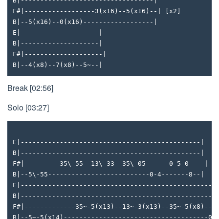
B|----------------------------------|
F#|------------------3(x16)--5(x16)--| [x2]
B|--5(x16)--0(x16)------------------|
E|--------------------|
B|--------------------|
F#|--------------------|
B|--4(x8)--7(x8)--5~--|
Break [02:56]
Solo [03:27]
E|----------------------------------------------|
B|----------------------------------------------|
F#|---------35\-55--13\-33--35\-05------0-5-0----| [
B|--5\-55--------------------------0-4-------8--|
E|--------------------------------------------------
B|--------------------------------------------------
F#|-------------35~-5(x13)--13~-3(x13)--35~-5(x8)---
B|--5~-5(x14)-------------------------------------0-