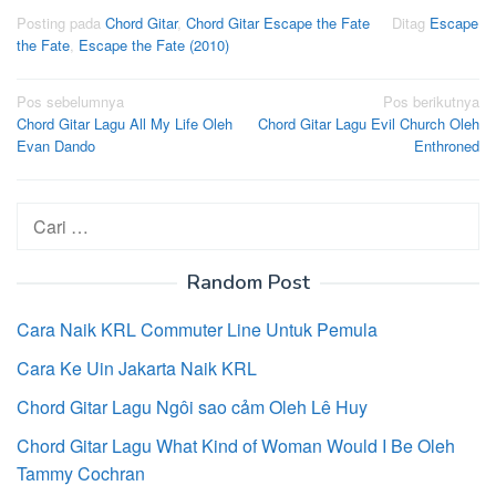
Posting pada
Chord Gitar
,
Chord Gitar Escape the Fate
Ditag
Escape
the Fate
,
Escape the Fate (2010)
Navigasi
Pos sebelumnya
Pos berikutnya
Chord Gitar Lagu All My Life Oleh
Chord Gitar Lagu Evil Church Oleh
pos
Evan Dando
Enthroned
Cari
untuk:
Random Post
Cara Naik KRL Commuter Line Untuk Pemula
Cara Ke Uin Jakarta Naik KRL
Chord Gitar Lagu Ngôi sao cảm Oleh Lê Huy
Chord Gitar Lagu What Kind of Woman Would I Be Oleh
Tammy Cochran