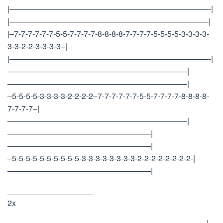
|—————————————————————————-|
|—————————————————————————|
|–7-7-7-7-7-7-5-5-7-7-7-7-8-8-8-8-7-7-7-7-5-5-5-5-3-3-3-3-
3-3-2-2-3-3-3-3–|
|—————————————————————————-|
——————————————————————–|
——————————————————————–|
–5-5-5-5-3-3-3-3-2-2-2-2–7-7-7-7-7-7-5-5-7-7-7-7-8-8-8-8-
7-7-7-7–|
——————————————————————–|
——————————————————|
——————————————————|
–5-5-5-5-5-5-5-5-5-5-3-3-3-3-3-3-3-3-2-2-2-2-2-2-2-2-|
——————————————————|
___________________
2x
—————————————————————————|