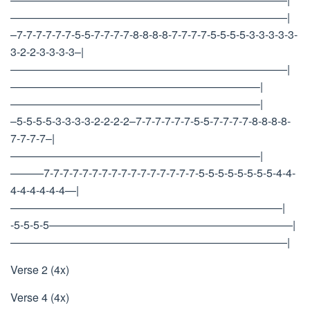
—————————————————————————|
–7-7-7-7-7-7-5-5-7-7-7-7-8-8-8-8-7-7-7-7-5-5-5-5-3-3-3-3-3-
3-2-2-3-3-3-3–|
—————————————————————————|
——————————————————————–|
——————————————————————–|
–5-5-5-5-3-3-3-3-2-2-2-2–7-7-7-7-7-7-5-5-7-7-7-7-8-8-8-8-
7-7-7-7–|
——————————————————————–|
———7-7-7-7-7-7-7-7-7-7-7-7-7-7-7-7-5-5-5-5-5-5-5-5-4-4-
4-4-4-4-4-4—|
————————————————————————–|
-5-5-5-5——————————————————————|
—————————————————————————|
Verse 2 (4x)
Verse 4 (4x)