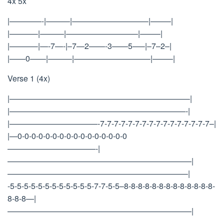
4x 5x
|————-|———|—————————–|——–|
|———–|———|—————————|——–|
|———–|—-7—-|–7—2——-3——5—–|–7–2–|
|——0——|———|—————————–|——–|
Verse 1 (4x)
|——————————————————————–|
|——————————————————————-|
|———————————-7-7-7-7-7-7-7-7-7-7-7-7-7-7-7-7–|
|—0-0-0-0-0-0-0-0-0-0-0-0-0-0-0-0
———————————-|
———————————————————————|
——————————————————————–|
-5-5-5-5-5-5-5-5-5-5-5-5-7-7-5-5–8-8-8-8-8-8-8-8-8-8-8-8-8-
8-8-8—|
———————————————————————|