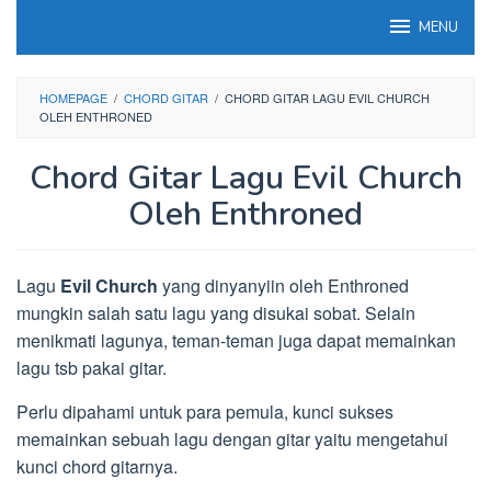
Loncat
MENU
ke
konten
HOMEPAGE
/
CHORD GITAR
/
CHORD GITAR LAGU EVIL CHURCH
OLEH ENTHRONED
Chord Gitar Lagu Evil Church
Oleh Enthroned
Lagu
Evil Church
yang dinyanyiin oleh Enthroned
mungkin salah satu lagu yang disukai sobat. Selain
menikmati lagunya, teman-teman juga dapat memainkan
lagu tsb pakai gitar.
Perlu dipahami untuk para pemula, kunci sukses
memainkan sebuah lagu dengan gitar yaitu mengetahui
kunci chord gitarnya.