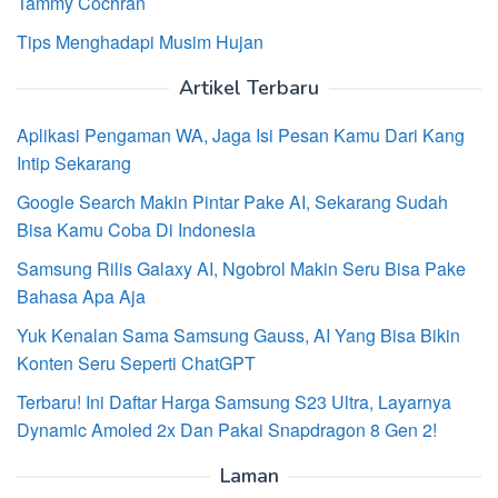
Tammy Cochran
Tips Menghadapi Musim Hujan
Artikel Terbaru
Aplikasi Pengaman WA, Jaga Isi Pesan Kamu Dari Kang
Intip Sekarang
Google Search Makin Pintar Pake AI, Sekarang Sudah
Bisa Kamu Coba Di Indonesia
Samsung Rilis Galaxy AI, Ngobrol Makin Seru Bisa Pake
Bahasa Apa Aja
Yuk Kenalan Sama Samsung Gauss, AI Yang Bisa Bikin
Konten Seru Seperti ChatGPT
Terbaru! Ini Daftar Harga Samsung S23 Ultra, Layarnya
Dynamic Amoled 2x Dan Pakai Snapdragon 8 Gen 2!
Laman