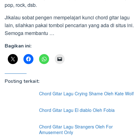
pop, rock, dsb.
Jikalau sobat pengen mempelajari kunci chord gitar lagu
lain, silahkan pakai tombol pencarian yang ada di situs ini.
Semoga membantu …
Bagikan ini:
Posting terkait:
Chord Gitar Lagu Crying Shame Oleh Kate Wolf
Chord Gitar Lagu El diablo Oleh Fobia
Chord Gitar Lagu Strangers Oleh For
Amusement Only