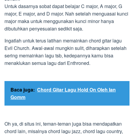
Untuk dasarnya sobat dapat belajar C major, A major, G
major, E major, and D major. Nah setelah menguasai kunci
major maka untuk menggunakan kunci minor hanya
dibutuhkan penyesuaian sedikit saja.
Ingatlah untuk terus latihan memainkan chord gitar lagu
Evil Church. Awal-awal mungkin sulit, diharapkan setelah
sering memainkan lagu tsb, kedepannya kamu bisa
menaklukan semua lagu dari Enthroned.
Baca juga:
Chord Gitar Lagu Hold On Oleh Ian
Gomm
Oh ya, di situs ini, teman-teman juga bisa mendapatkan
chord lain, misalnya chord lagu jazz, chord lagu country,