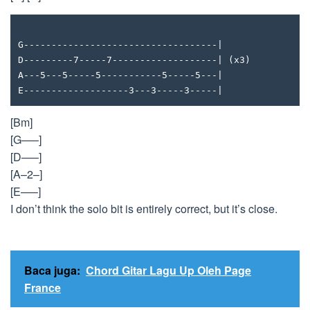
G-----------------------------------|
D---------7-----7-------------------| (x3)
A---5---5-----5-----------5-----5---|
E-------------------3---3-----3-----|
[Bm]
[G—–]
[D—–]
[A–2–]
[E—–]
I don’t think the solo bit is entirely correct, but it’s close.
Baca juga:
Chord Gitar Lagu Up Oleh Page
France