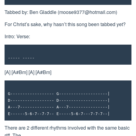
Tabbed by: Ben Gladdle (
moose9377@hotmail.com
)
For Christ’s sake, why hasn’t this song been tabbed yet?
Intro: Verse:
----- -----
[A] [A#Bm] [A] [A#Bm]
G------------------ G--------------------|
D------------------ D--------------------|
A---7-------------- A---7----------------|
E------5-6-7--7-7-- E-----5-6-7---7-7-7--|
There are 2 different rhythms involved with the same basic
riff. The