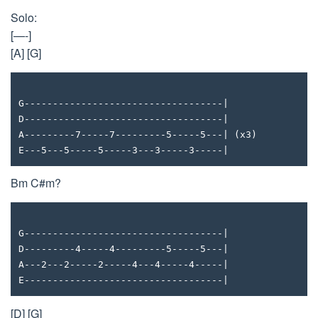
Solo:
[—-]
[A] [G]
G-----------------------------------|
D-----------------------------------|
A---------7-----7---------5-----5---| (x3)
E---5---5-----5-----3---3-----3-----|
Bm C#m?
G-----------------------------------|
D---------4-----4---------5-----5---|
A---2---2-----2-----4---4-----4-----|
E-----------------------------------|
[D] [G]