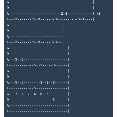
G----------------------------------------|
D----------------------------------------|
A-------------------------2-2------------| x3
E---2--2--2-2--3--3--3-3------5-5-3-3----|
G-------------------------|
D-------------------------|
A-------------------------|
E---2--2--2-2--3--3--3-3--|
G----------------------------|
D----------------------------|
A---5--5---------------------|
E---------5--5--3--3--3------|
G----------------------------|
D----------------------------|
A---5--5--------3--3--3------|
E---------5--5---------------|
G---7--7--7--6--6--6---------|
D---------------------5------|
A----------------------------|
E----------------------------|