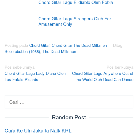
Chord Gitar Lagu El diablo Oleh Fobia
Chord Gitar Lagu Strangers Oleh For
Amusement Only
Posting pada
Chord Gitar
,
Chord Gitar The Dead Milkmen
Ditag
Beelzebubba (1988)
,
The Dead Milkmen
Navigasi
Pos sebelumnya
Pos berikutnya
Chord Gitar Lagu Lady Diana Oleh
Chord Gitar Lagu Anywhere Out of
pos
Les Fatals Picards
the World Oleh Dead Can Dance
Cari
untuk:
Random Post
Cara Ke Uin Jakarta Naik KRL