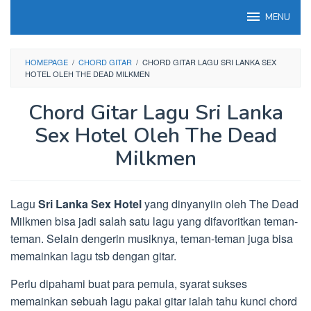
Loncat
MENU
ke
konten
HOMEPAGE
/
CHORD GITAR
/
CHORD GITAR LAGU SRI LANKA SEX
HOTEL OLEH THE DEAD MILKMEN
Chord Gitar Lagu Sri Lanka
Sex Hotel Oleh The Dead
Milkmen
Lagu
Sri Lanka Sex Hotel
yang dinyanyiin oleh The Dead
Milkmen bisa jadi salah satu lagu yang difavoritkan teman-
teman. Selain dengerin musiknya, teman-teman juga bisa
memainkan lagu tsb dengan gitar.
Perlu dipahami buat para pemula, syarat sukses
memainkan sebuah lagu pakai gitar ialah tahu kunci chord