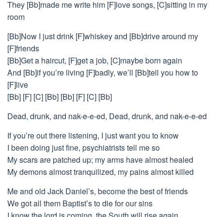
They [Bb]made me write him [F]love songs, [C]sitting in my
room
[Bb]Now I just drink [F]whiskey and [Bb]drive around my
[F]friends
[Bb]Get a haircut, [F]get a job, [C]maybe born again
And [Bb]if you’re living [F]badly, we’ll [Bb]tell you how to
[F]live
[Bb] [F] [C] [Bb] [Bb] [F] [C] [Bb]
Dead, drunk, and nak-e-e-ed, Dead, drunk, and nak-e-e-ed
If you’re out there listening, I just want you to know
I been doing just fine, psychiatrists tell me so
My scars are patched up; my arms have almost healed
My demons almost tranquilized, my pains almost killed
Me and old Jack Daniel’s, become the best of friends
We got all them Baptist’s to die for our sins
I know the lord is coming, the South will rise again