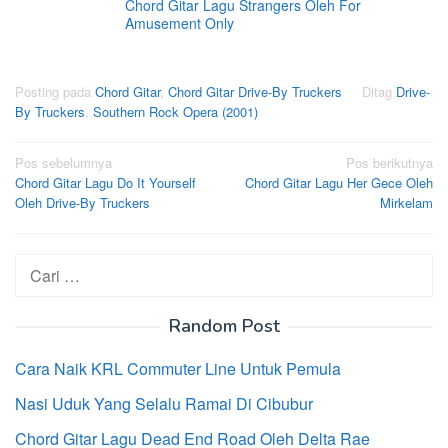
Chord Gitar Lagu Strangers Oleh For
Amusement Only
Posting pada
Chord Gitar
,
Chord Gitar Drive-By Truckers
Ditag
Drive-
By Truckers
,
Southern Rock Opera (2001)
Navigasi
Pos sebelumnya
Pos berikutnya
Chord Gitar Lagu Do It Yourself
Chord Gitar Lagu Her Gece Oleh
pos
Oleh Drive-By Truckers
Mirkelam
Cari
untuk:
Random Post
Cara Naik KRL Commuter Line Untuk Pemula
Nasi Uduk Yang Selalu Ramai Di Cibubur
Chord Gitar Lagu Dead End Road Oleh Delta Rae