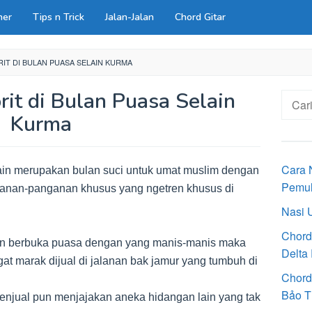
ner
Tips n Trick
Jalan-Jalan
Chord Gitar
IT DI BULAN PUASA SELAIN KURMA
it di Bulan Puasa Selain
Cari
untuk:
Kurma
Cara 
n merupakan bulan suci untuk umat muslim dengan
Pemu
anan-panganan khusus yang ngetren khusus di
Nasi 
Chord
kan berbuka puasa dengan yang manis-manis maka
Delta
at marak dijual di jalanan bak jamur yang tumbuh di
Chord
Bảo T
penjual pun menjajakan aneka hidangan lain yang tak