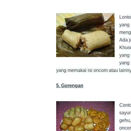
Lonto
yang 
meng
Ada j
Khusu
yang 
yang 
yang memakai isi oncom atau lainny
5. Gorengan
Conto
sayur
gehu,
oncom