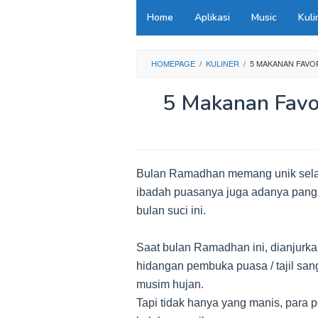
Loncat
Home
Aplikasi
Music
Kuli
ke
konten
HOMEPAGE
/
KULINER
/
5 MAKANAN FAVOR
5 Makanan Favor
Bulan Ramadhan memang unik selai
ibadah puasanya juga adanya pang
bulan suci ini.
Saat bulan Ramadhan ini, dianjur
hidangan pembuka puasa / tajil sang
musim hujan.
Tapi tidak hanya yang manis, para 