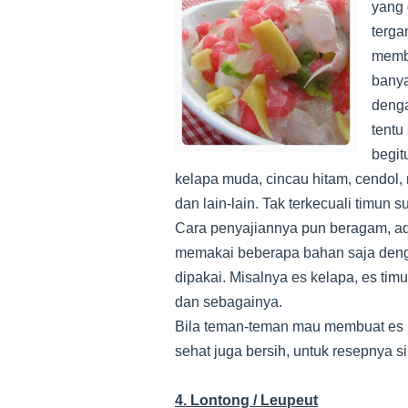
yang 
terga
membe
banya
denga
tentu
begit
kelapa muda, cincau hitam, cendol, 
dan lain-lain. Tak terkecuali timun
Cara penyajiannya pun beragam, 
memakai beberapa bahan saja den
dipakai. Misalnya es kelapa, es timu
dan
sebagainya.
Bila teman-teman mau membuat es bu
sehat juga bersih, untuk resepnya sil
4. Lontong / Leupeut