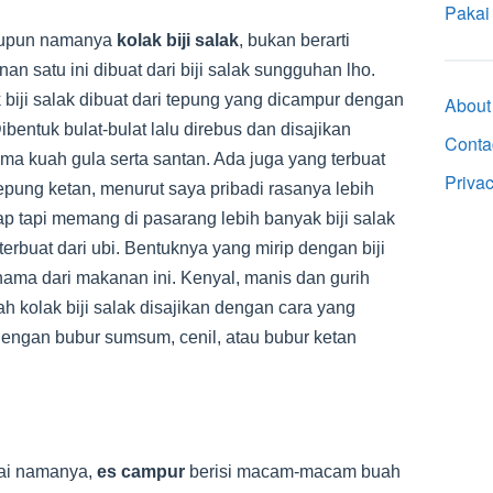
Pakai
upun namanya
kolak biji salak
, bukan berarti
an satu ini dibuat dari biji salak sungguhan lho.
 biji salak dibuat dari tepung yang dicampur dengan
About
Dibentuk bulat-bulat lalu direbus dan disajikan
Conta
ma kuah gula serta santan. Ada juga yang terbuat
Priva
tepung ketan, menurut saya pribadi rasanya lebih
p tapi memang di pasarang lebih banyak biji salak
terbuat dari ubi. Bentuknya yang mirip dengan biji
nama dari makanan ini. Kenyal, manis dan gurih
ah kolak biji salak disajikan dengan cara yang
engan bubur sumsum, cenil, atau bubur ketan
ai namanya,
es campur
berisi macam-macam buah