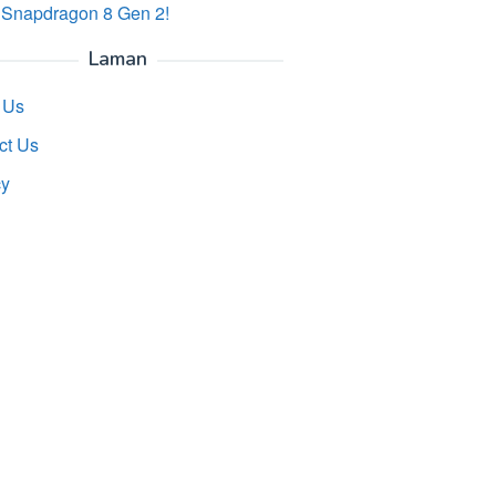
 Snapdragon 8 Gen 2!
Laman
 Us
ct Us
cy