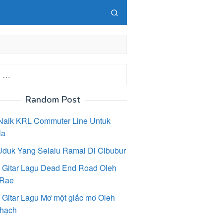
Random Post
Naik KRL Commuter Line Untuk
la
Uduk Yang Selalu Ramai Di Cibubur
 Gitar Lagu Dead End Road Oleh
 Rae
 Gitar Lagu Mơ một giấc mơ Oleh
hạch