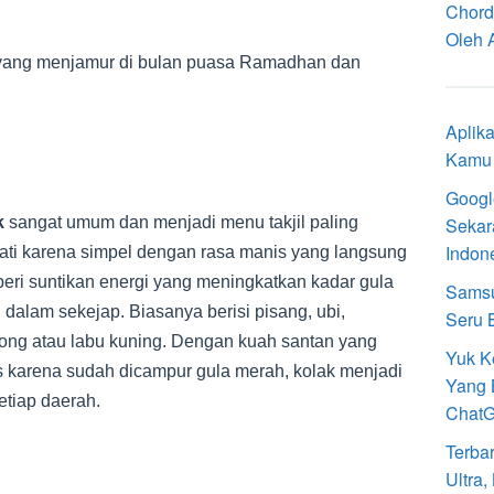
Chord
Oleh 
n yang menjamur di bulan puasa Ramadhan dan
Aplik
Kamu 
Googl
k
sangat umum dan menjadi menu takjil paling
Sekar
Indon
ati karena simpel dengan rasa manis yang langsung
ri suntikan energi yang meningkatkan kadar gula
Samsu
 dalam sekejap. Biasanya berisi pisang, ubi,
Seru 
ong atau labu kuning. Dengan kuah santan yang
Yuk K
 karena sudah dicampur gula merah, kolak menjadi
Yang 
etiap daerah.
Chat
Terba
Ultra