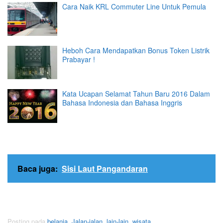
Cara Naik KRL Commuter Line Untuk Pemula
Heboh Cara Mendapatkan Bonus Token Listrik
Prabayar !
Kata Ucapan Selamat Tahun Baru 2016 Dalam
Bahasa Indonesia dan Bahasa Inggris
Baca juga:
Sisi Laut Pangandaran
Posting pada
belanja
,
Jalan-jalan
,
lain-lain
,
wisata