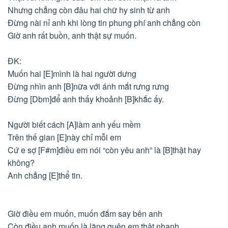
Nhưng chẳng còn đâu hai chữ hy sinh từ anh
Đừng nài nỉ anh khi lòng tin phung phí anh chẳng còn
Giờ anh rất buồn, anh thật sự muốn.
ĐK:
Muốn hai [E]mình là hai người dưng
Đừng nhìn anh [B]nữa với ánh mắt rưng rưng
Đừng [Dbm]để anh thấy khoảnh [B]khắc ấy.
Người biết cách [A]làm anh yếu mềm
Trên thế gian [E]này chỉ mỗi em
Cứ e sợ [F#m]điều em nói “còn yêu anh” là [B]thật hay
không?
Anh chẳng [E]thể tin.
Giờ điều em muốn, muốn đắm say bên anh
Còn điều anh muốn là lãng quên em thật nhanh