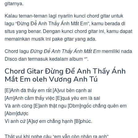
gitarnya.
Kalau teman-teman lagi nyariin kunci chord gitar untuk
lagu “Đừng Để Anh Thấy Ánh Mắt Em”, kamu berada di
situs yang benar. Dengan kunci chord gitar ini, kamu dapat
memainkan musik ini pake gitar yang ada.
Chord lagu
Đừng Để Anh Thấy Ánh Mắt Em
memiliki nada
Disco dan termasuk kedalam album “”.
Chord Gitar Đừng Để Anh Thấy Ánh
Mắt Em oleh Vương Anh Tú
[E]Anh đã thấy em rất [A]vui bên cạnh ai
[Am]Anh cảm thấy việc [E]quá yêu em là sai
Và anh cũng [E]anh thật ngu [Dbm]ngốc chẳng quên em
[Abm]được
Vì anh cứ [A]sợ em chẳng hạnh [B]phúc.
Thật vui khi nghe câu “em vẫn còn nhận ra anh”