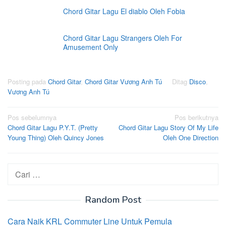
Chord Gitar Lagu El diablo Oleh Fobia
Chord Gitar Lagu Strangers Oleh For
Amusement Only
Posting pada
Chord Gitar
,
Chord Gitar Vương Anh Tú
Ditag
Disco
,
Vương Anh Tú
Navigasi
Pos sebelumnya
Pos berikutnya
Chord Gitar Lagu P.Y.T. (Pretty
Chord Gitar Lagu Story Of My Life
pos
Young Thing) Oleh Quincy Jones
Oleh One Direction
Cari
untuk:
Random Post
Cara Naik KRL Commuter Line Untuk Pemula