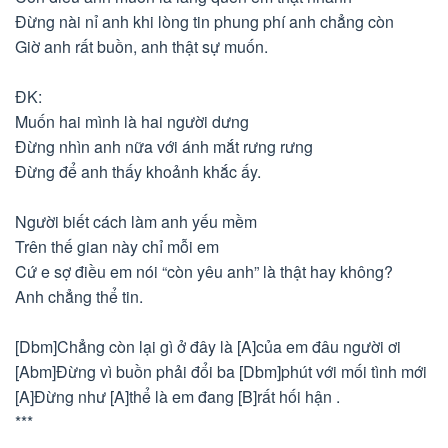
Đừng nài nỉ anh khi lòng tin phung phí anh chẳng còn
Giờ anh rất buồn, anh thật sự muốn.
ĐK:
Muốn hai mình là hai người dưng
Đừng nhìn anh nữa với ánh mắt rưng rưng
Đừng để anh thấy khoảnh khắc ấy.
Người biết cách làm anh yếu mềm
Trên thế gian này chỉ mỗi em
Cứ e sợ điều em nói “còn yêu anh” là thật hay không?
Anh chẳng thể tin.
[Dbm]Chẳng còn lại gì ở đây là [A]của em đâu người ơi
[Abm]Đừng vì buồn phải đổi ba [Dbm]phút với mối tình mới
[A]Đừng như [A]thể là em đang [B]rất hối hận .
***