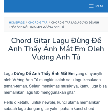
Loncat
MENU
ke
konten
HOMEPAGE
/
CHORD GITAR
/
CHORD GITAR LAGU ĐỪNG ĐỂ ANH
THẤY ÁNH MẮT EM OLEH VƯƠNG ANH TÚ
Chord Gitar Lagu Đừng Để
Anh Thấy Ánh Mắt Em Oleh
Vương Anh Tú
Lagu
Đừng Để Anh Thấy Ánh Mắt Em
yang dinyanyiin
oleh Vương Anh Tú mungkin salah satu lagu kesukaan
teman-teman. Selain menikmati musiknya, kamu juga bisa
memainkan lagu tsb menggunakan gitar.
Perlu diketahui untuk newbie, kunci utama memainkan
sebuah lagu dengan gitar yakni paham kunci chord